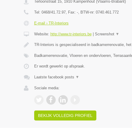
Terloonstraat 15
,
1910
Kampenhout
(
Vlaams-Brabant
)
Tel:
0468/41.72.97
, Fax:
-
, BTW-nr:
0740.461.772
E-mail › TR-Interiors
Website:
http://www.tr-interiors.be
|
Screenshot
▼
TR-Interiors is gespecialiseerd in badkamerrenovatie, he
Badkamerrenovatie, Vloeren en ondervloeren, Terrasaan
Er wordt gewerkt op afspraak.
Laatste facebook posts
▼
Sociale media:
BEKIJK VOLLEDIG PROFIEL