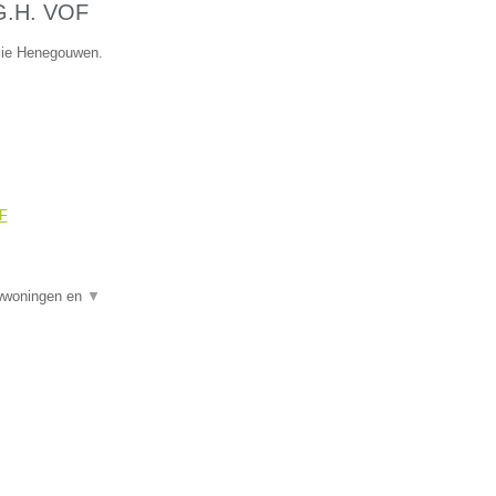
.G.H. VOF
ncie Henegouwen.
OF
uwwoningen en
▼