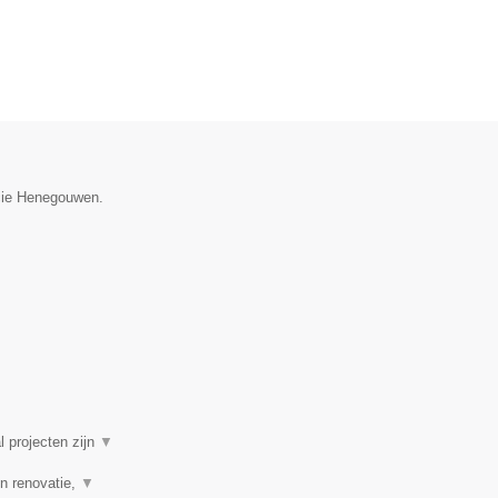
ncie Henegouwen.
l projecten zijn
▼
n renovatie,
▼