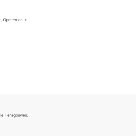
, Opritten en
▼
ncie Henegouwen.