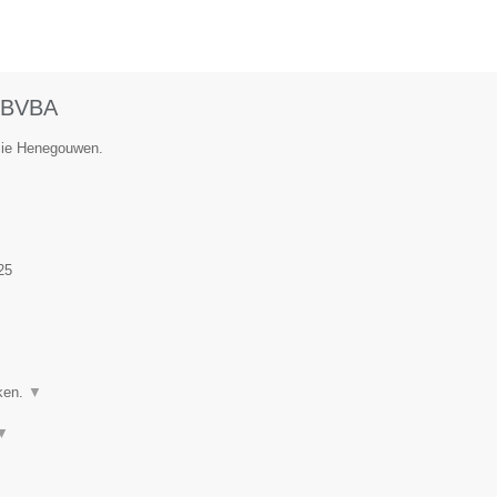
BVBA
ncie Henegouwen.
25
ken.
▼
▼