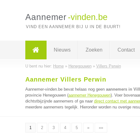
Aannemer
-vinden.be
VIND EEN AANNEMER BIJ U IN DE BUURT!
Nieuws
Zoeken
Contact
U bent nu hier:
Home
»
Henegouwen
»
Villers Perwin
Aannemer Villers Perwin
Aannemer-vinden.be bevat helaas nog geen
aannemers in Vil
provincie Henegouwen (
aannemer Henegouwen
). Voer bovenaa
dichtstbijzijnde aannemers of ga naar
direct contact met aann
meerdere aannemers tegelijk. Hieronder worden nu overige resu
1
2
3
4
5
»
»»