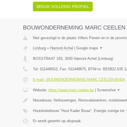
BEKIJK VOLLEDIG PROFIEL
BOUWONDERNEMING MARC CEELEN 
Niet gevestigd in de plaats Villers Perwin en in de provi
Limburg
»
Hamont Achel
|
Google maps
▼
BOSSTRAAT 193
,
3930
Hamont Achel
(
Limburg
)
Tel:
011448553
, Fax:
011448875
, BTW-nr:
BE0822.635.1
E-mail › BOUWONDERNEMING MARC CEELEN BVBA
Website:
https://www.marc-ceelen.be
|
Screenshot
▼
Nieuwbouw, Verbouwingen, Renovatiewerken, isolatiewer
Houtskeletbouw "Hout Kader Bouw", Energie zuinige tot
Er wordt gewerkt op afspraak.