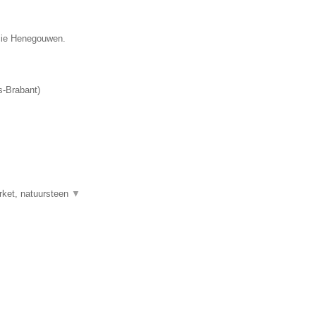
ncie Henegouwen.
-Brabant
)
rket, natuursteen
▼