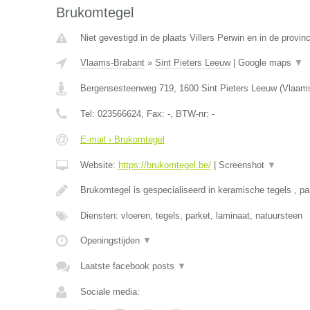
Brukomtegel
Niet gevestigd in de plaats Villers Perwin en in de provi
Vlaams-Brabant
»
Sint Pieters Leeuw
|
Google maps
▼
Bergensesteenweg 719
,
1600
Sint Pieters Leeuw
(
Vlaams
Tel:
023566624
, Fax:
-
, BTW-nr:
-
E-mail › Brukomtegel
Website:
https://brukomtegel.be/
|
Screenshot
▼
Brukomtegel is gespecialiseerd in keramische tegels , pa
Diensten: vloeren, tegels, parket, laminaat, natuursteen
Openingstijden
▼
Laatste facebook posts
▼
Sociale media: