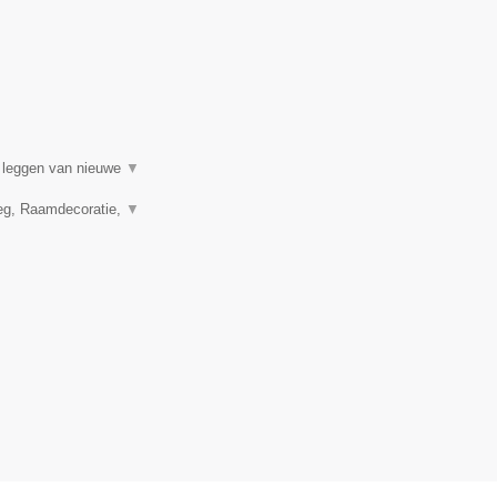
t leggen van nieuwe
▼
leg, Raamdecoratie,
▼