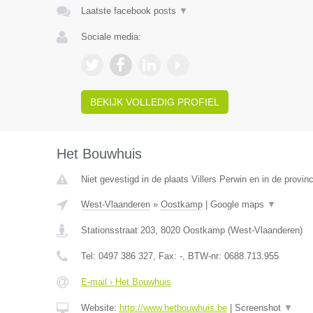
Laatste facebook posts
▼
Sociale media:
BEKIJK VOLLEDIG PROFIEL
Het Bouwhuis
Niet gevestigd in de plaats Villers Perwin en in de provi
West-Vlaanderen
»
Oostkamp
|
Google maps
▼
Stationsstraat 203
,
8020
Oostkamp
(
West-Vlaanderen
)
Tel:
0497 386 327
, Fax:
-
, BTW-nr:
0688.713.955
E-mail › Het Bouwhuis
Website:
http://www.hetbouwhuis.be
|
Screenshot
▼