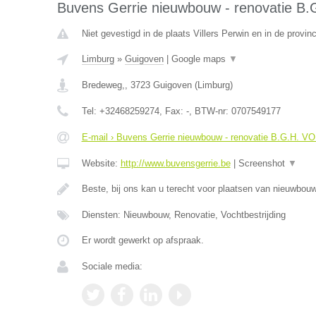
Buvens Gerrie nieuwbouw - renovatie B
Niet gevestigd in de plaats Villers Perwin en in de provi
Limburg
»
Guigoven
|
Google maps
▼
Bredeweg,
,
3723
Guigoven
(
Limburg
)
Tel:
+32468259274
, Fax:
-
, BTW-nr:
0707549177
E-mail › Buvens Gerrie nieuwbouw - renovatie B.G.H. V
Website:
http://www.buvensgerrie.be
|
Screenshot
▼
Beste, bij ons kan u terecht voor plaatsen van nieuwbo
Diensten: Nieuwbouw, Renovatie, Vochtbestrijding
Er wordt gewerkt op afspraak.
Sociale media: