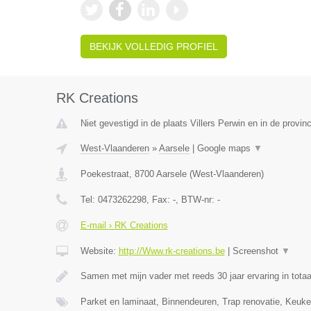
BEKIJK VOLLEDIG PROFIEL
RK Creations
Niet gevestigd in de plaats Villers Perwin en in de provi
West-Vlaanderen
»
Aarsele
|
Google maps
▼
Poekestraat
,
8700
Aarsele
(
West-Vlaanderen
)
Tel:
0473262298
, Fax:
-
, BTW-nr:
-
E-mail › RK Creations
Website:
http://Www.rk-creations.be
|
Screenshot
▼
Samen met mijn vader met reeds 30 jaar ervaring in totaa
Parket en laminaat, Binnendeuren, Trap renovatie, Keuke