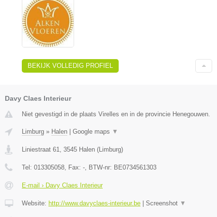
BEKIJK VOLLEDIG PROFIEL
Davy Claes Interieur
Niet gevestigd in de plaats Virelles en in de provincie Henegouwen.
Limburg
»
Halen
|
Google maps
▼
Liniestraat 61
,
3545
Halen
(
Limburg
)
Tel:
013305058
, Fax:
-
, BTW-nr:
BE0734561303
E-mail › Davy Claes Interieur
Website:
http://www.davyclaes-interieur.be
|
Screenshot
▼