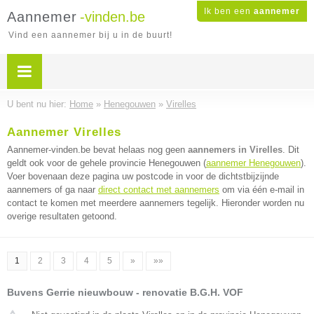
Ik ben een
aannemer
Aannemer
-vinden.be
Vind een aannemer bij u in de buurt!
U bent nu hier:
Home
»
Henegouwen
»
Virelles
Aannemer Virelles
Aannemer-vinden.be bevat helaas nog geen
aannemers in Virelles
. Dit
geldt ook voor de gehele provincie Henegouwen (
aannemer Henegouwen
).
Voer bovenaan deze pagina uw postcode in voor de dichtstbijzijnde
aannemers of ga naar
direct contact met aannemers
om via één e-mail in
contact te komen met meerdere aannemers tegelijk. Hieronder worden nu
overige resultaten getoond.
1
2
3
4
5
»
»»
Buvens Gerrie nieuwbouw - renovatie B.G.H. VOF