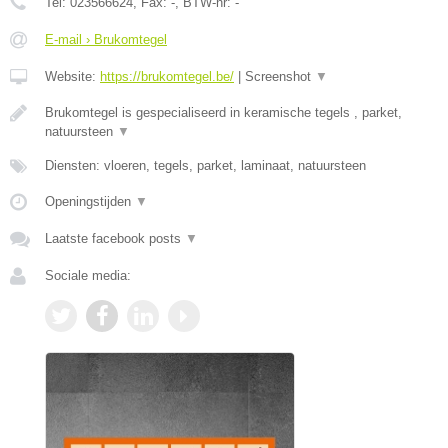
Tel:
023566624
, Fax:
-
, BTW-nr:
-
E-mail › Brukomtegel
Website:
https://brukomtegel.be/
|
Screenshot
▼
Brukomtegel is gespecialiseerd in keramische tegels , parket,
natuursteen
▼
Diensten: vloeren, tegels, parket, laminaat, natuursteen
Openingstijden
▼
Laatste facebook posts
▼
Sociale media: