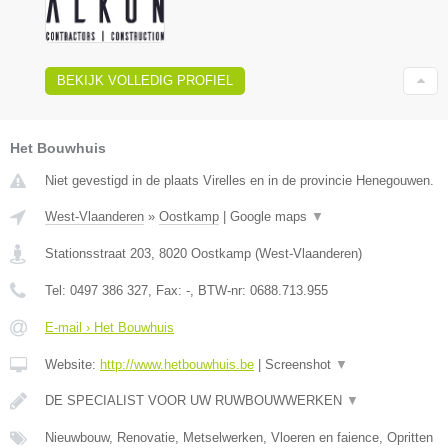
BEKIJK VOLLEDIG PROFIEL
Het Bouwhuis
Niet gevestigd in de plaats Virelles en in de provincie Henegouwen.
West-Vlaanderen
»
Oostkamp
|
Google maps
▼
Stationsstraat 203
,
8020
Oostkamp
(
West-Vlaanderen
)
Tel:
0497 386 327
, Fax:
-
, BTW-nr:
0688.713.955
E-mail › Het Bouwhuis
Website:
http://www.hetbouwhuis.be
|
Screenshot
▼
DE SPECIALIST VOOR UW RUWBOUWWERKEN
▼
Nieuwbouw, Renovatie, Metselwerken, Vloeren en faience, Opritten