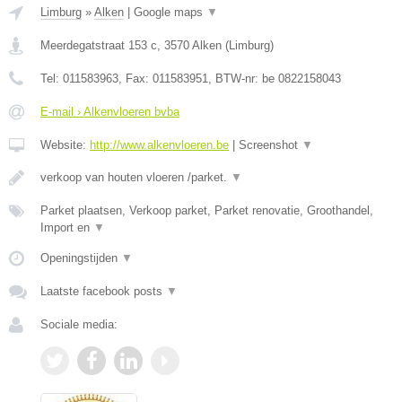
Limburg
»
Alken
|
Google maps
▼
Meerdegatstraat 153 c
,
3570
Alken
(
Limburg
)
Tel:
011583963
, Fax:
011583951
, BTW-nr:
be 0822158043
E-mail › Alkenvloeren bvba
Website:
http://www.alkenvloeren.be
|
Screenshot
▼
verkoop van houten vloeren /parket.
▼
Parket plaatsen, Verkoop parket, Parket renovatie, Groothandel,
Import en
▼
Openingstijden
▼
Laatste facebook posts
▼
Sociale media: