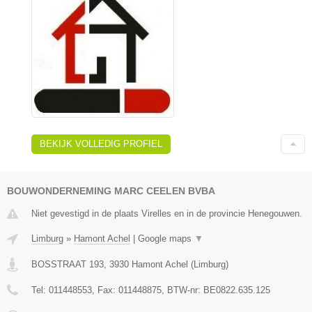
BEKIJK VOLLEDIG PROFIEL
BOUWONDERNEMING MARC CEELEN BVBA
Niet gevestigd in de plaats Virelles en in de provincie Henegouwen.
Limburg
»
Hamont Achel
|
Google maps
▼
BOSSTRAAT 193
,
3930
Hamont Achel
(
Limburg
)
Tel:
011448553
, Fax:
011448875
, BTW-nr:
BE0822.635.125