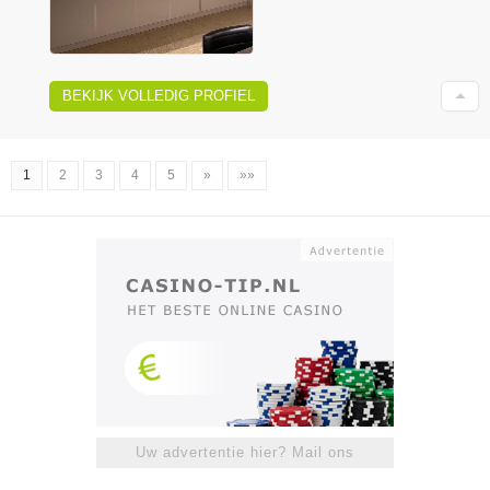
BEKIJK VOLLEDIG PROFIEL
1
2
3
4
5
»
»»
Uw advertentie hier? Mail ons