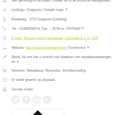
Niet gevestigd in de plaats Virelles en in de provincie Henegouwen.
Limburg
»
Guigoven
|
Google maps
▼
Bredeweg,
,
3723
Guigoven
(
Limburg
)
Tel:
+32468259274
, Fax:
-
, BTW-nr:
0707549177
E-mail › Buvens Gerrie nieuwbouw - renovatie B.G.H. VOF
Website:
http://www.buvensgerrie.be
|
Screenshot
▼
Beste, bij ons kan u terecht voor plaatsen van nieuwbouwwoningen
en
▼
Diensten: Nieuwbouw, Renovatie, Vochtbestrijding
Er wordt gewerkt op afspraak.
Sociale media: