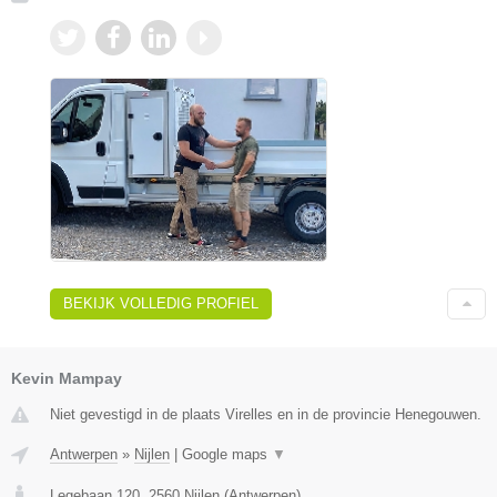
BEKIJK VOLLEDIG PROFIEL
Kevin Mampay
Niet gevestigd in de plaats Virelles en in de provincie Henegouwen.
Antwerpen
»
Nijlen
|
Google maps
▼
Legebaan 120
,
2560
Nijlen
(
Antwerpen
)