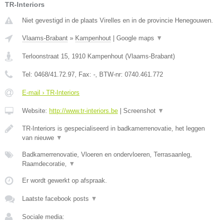
TR-Interiors
Niet gevestigd in de plaats Virelles en in de provincie Henegouwen.
Vlaams-Brabant
»
Kampenhout
|
Google maps
▼
Terloonstraat 15
,
1910
Kampenhout
(
Vlaams-Brabant
)
Tel:
0468/41.72.97
, Fax:
-
, BTW-nr:
0740.461.772
E-mail › TR-Interiors
Website:
http://www.tr-interiors.be
|
Screenshot
▼
TR-Interiors is gespecialiseerd in badkamerrenovatie, het leggen
van nieuwe
▼
Badkamerrenovatie, Vloeren en ondervloeren, Terrasaanleg,
Raamdecoratie,
▼
Er wordt gewerkt op afspraak.
Laatste facebook posts
▼
Sociale media: