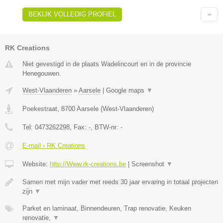
BEKIJK VOLLEDIG PROFIEL
RK Creations
Niet gevestigd in de plaats Wadelincourt en in de provincie
Henegouwen.
West-Vlaanderen
»
Aarsele
|
Google maps
▼
Poekestraat
,
8700
Aarsele
(
West-Vlaanderen
)
Tel:
0473262298
, Fax:
-
, BTW-nr:
-
E-mail › RK Creations
Website:
http://Www.rk-creations.be
|
Screenshot
▼
Samen met mijn vader met reeds 30 jaar ervaring in totaal projecten
zijn
▼
Parket en laminaat, Binnendeuren, Trap renovatie, Keuken
renovatie,
▼