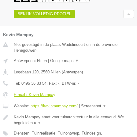
BEKIJK VOLLEDIG PROFIEL
Kevin Mampay
Niet gevestigd in de plaats Wadelincourt en in de provincie
Henegouwen.
Antwerpen
»
Nijlen
|
Google maps
▼
Legebaan 120
,
2560
Nijlen
(
Antwerpen
)
Tel:
0495 36 83 54
, Fax:
-
, BTW-nr:
-
E-mail › Kevin Mampay
Website:
https://kevinmampay.com/
|
Screenshot
▼
Kevin Mampay staat voor tuinarchitectuur in alle eenvoud. We
begeleiden u
▼
Diensten: Tuinrealisatie, Tuinontwerp, Tuindesign,