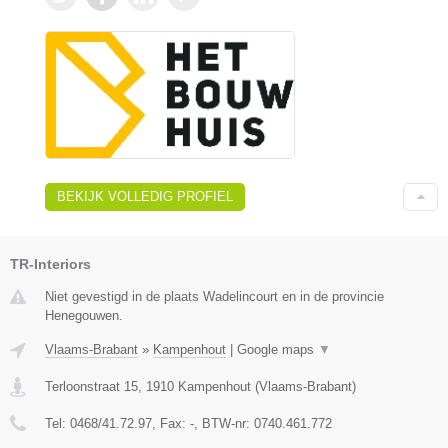
BEKIJK VOLLEDIG PROFIEL
TR-Interiors
Niet gevestigd in de plaats Wadelincourt en in de provincie
Henegouwen.
Vlaams-Brabant
»
Kampenhout
|
Google maps
▼
Terloonstraat 15
,
1910
Kampenhout
(
Vlaams-Brabant
)
Tel:
0468/41.72.97
, Fax:
-
, BTW-nr:
0740.461.772