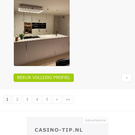
BEKIJK VOLLEDIG PROFIEL
1
2
3
4
5
»
»»