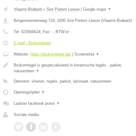
Vlaams-Brabant
»
Sint Pieters Leeuw
|
Google maps
▼
Bergensesteenweg 719
,
1600
Sint Pieters Leeuw
(
Vlaams-Brabant
)
Tel:
023566624
, Fax:
-
, BTW-nr:
-
E-mail › Brukomtegel
Website:
https://brukomtegel.be/
|
Screenshot
▼
Brukomtegel is gespecialiseerd in keramische tegels , parket,
natuursteen
▼
Diensten: vloeren, tegels, parket, laminaat, natuursteen
Openingstijden
▼
Laatste facebook posts
▼
Sociale media: