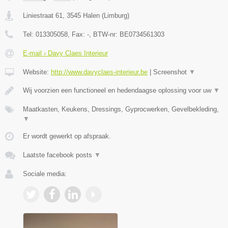
Liniestraat 61
,
3545
Halen
(
Limburg
)
Tel:
013305058
, Fax:
-
, BTW-nr:
BE0734561303
E-mail › Davy Claes Interieur
Website:
http://www.davyclaes-interieur.be
|
Screenshot
▼
Wij voorzien een functioneel en hedendaagse oplossing voor uw
▼
Maatkasten, Keukens, Dressings, Gyprocwerken, Gevelbekleding,
▼
Er wordt gewerkt op afspraak.
Laatste facebook posts
▼
Sociale media: