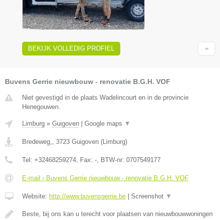
BEKIJK VOLLEDIG PROFIEL
Buvens Gerrie nieuwbouw - renovatie B.G.H. VOF
Niet gevestigd in de plaats Wadelincourt en in de provincie
Henegouwen.
Limburg
»
Guigoven
|
Google maps
▼
Bredeweg,
,
3723
Guigoven
(
Limburg
)
Tel:
+32468259274
, Fax:
-
, BTW-nr:
0707549177
E-mail › Buvens Gerrie nieuwbouw - renovatie B.G.H. VOF
Website:
http://www.buvensgerrie.be
|
Screenshot
▼
Beste, bij ons kan u terecht voor plaatsen van nieuwbouwwoningen