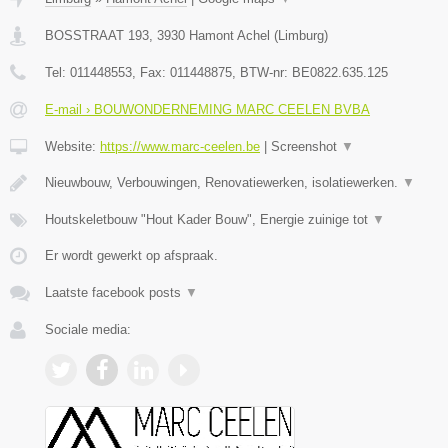
BOSSTRAAT 193
,
3930
Hamont Achel
(
Limburg
)
Tel:
011448553
, Fax:
011448875
, BTW-nr:
BE0822.635.125
E-mail › BOUWONDERNEMING MARC CEELEN BVBA
Website:
https://www.marc-ceelen.be
|
Screenshot
▼
Nieuwbouw, Verbouwingen, Renovatiewerken, isolatiewerken.
▼
Houtskeletbouw "Hout Kader Bouw", Energie zuinige tot
▼
Er wordt gewerkt op afspraak.
Laatste facebook posts
▼
Sociale media: