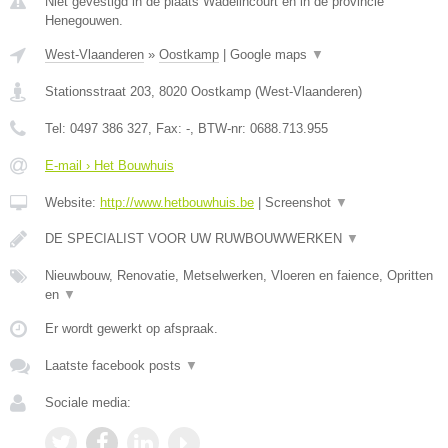
Niet gevestigd in de plaats Wadelincourt en in de provincie
Henegouwen.
West-Vlaanderen
»
Oostkamp
|
Google maps
▼
Stationsstraat 203
,
8020
Oostkamp
(
West-Vlaanderen
)
Tel:
0497 386 327
, Fax:
-
, BTW-nr:
0688.713.955
E-mail › Het Bouwhuis
Website:
http://www.hetbouwhuis.be
|
Screenshot
▼
DE SPECIALIST VOOR UW RUWBOUWWERKEN
▼
Nieuwbouw, Renovatie, Metselwerken, Vloeren en faience, Opritten
en
▼
Er wordt gewerkt op afspraak.
Laatste facebook posts
▼
Sociale media: