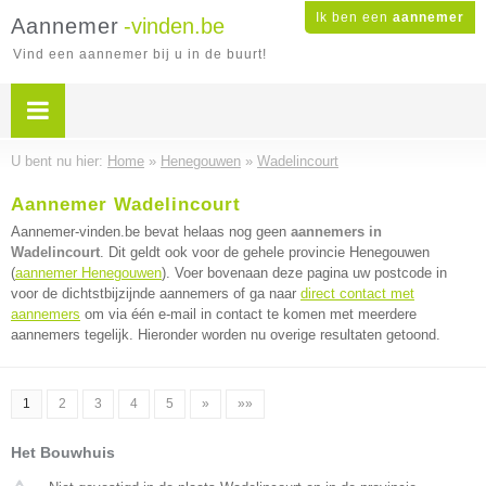
Ik ben een
aannemer
Aannemer
-vinden.be
Vind een aannemer bij u in de buurt!
U bent nu hier:
Home
»
Henegouwen
»
Wadelincourt
Aannemer Wadelincourt
Aannemer-vinden.be bevat helaas nog geen
aannemers in
Wadelincourt
. Dit geldt ook voor de gehele provincie Henegouwen
(
aannemer Henegouwen
). Voer bovenaan deze pagina uw postcode in
voor de dichtstbijzijnde aannemers of ga naar
direct contact met
aannemers
om via één e-mail in contact te komen met meerdere
aannemers tegelijk. Hieronder worden nu overige resultaten getoond.
1
2
3
4
5
»
»»
Het Bouwhuis