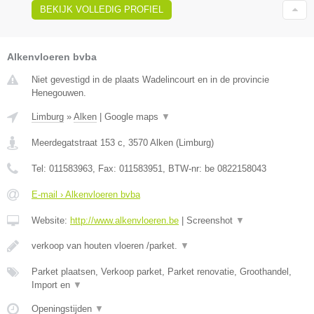
BEKIJK VOLLEDIG PROFIEL
Alkenvloeren bvba
Niet gevestigd in de plaats Wadelincourt en in de provincie
Henegouwen.
Limburg
»
Alken
|
Google maps
▼
Meerdegatstraat 153 c
,
3570
Alken
(
Limburg
)
Tel:
011583963
, Fax:
011583951
, BTW-nr:
be 0822158043
E-mail › Alkenvloeren bvba
Website:
http://www.alkenvloeren.be
|
Screenshot
▼
verkoop van houten vloeren /parket.
▼
Parket plaatsen, Verkoop parket, Parket renovatie, Groothandel,
Import en
▼
Openingstijden
▼