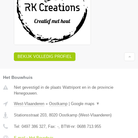
BEKIJK VOLLEDIG PROFIEL
Het Bouwhuis
Niet gevestigd in de plaats Wattripont en in de provincie
Henegouwen.
West-Vlaanderen
»
Oostkamp
|
Google maps
▼
Stationsstraat 203
,
8020
Oostkamp
(
West-Vlaanderen
)
Tel:
0497 386 327
, Fax:
-
, BTW-nr:
0688.713.955
E-mail › Het Bouwhuis