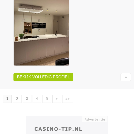
BEKIJK VOLLEDIG PROFIEL
1
2
3
4
5
»
»»