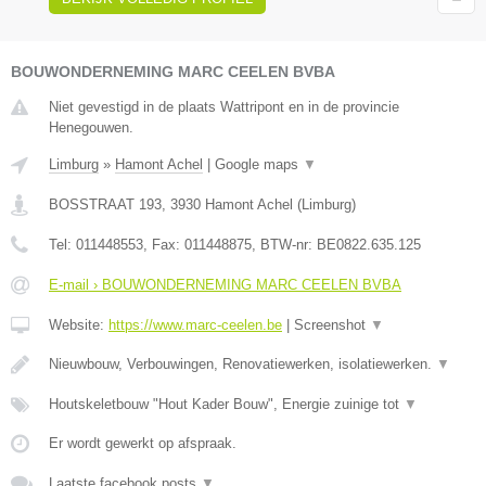
BOUWONDERNEMING MARC CEELEN BVBA
Niet gevestigd in de plaats Wattripont en in de provincie
Henegouwen.
Limburg
»
Hamont Achel
|
Google maps
▼
BOSSTRAAT 193
,
3930
Hamont Achel
(
Limburg
)
Tel:
011448553
, Fax:
011448875
, BTW-nr:
BE0822.635.125
E-mail › BOUWONDERNEMING MARC CEELEN BVBA
Website:
https://www.marc-ceelen.be
|
Screenshot
▼
Nieuwbouw, Verbouwingen, Renovatiewerken, isolatiewerken.
▼
Houtskeletbouw "Hout Kader Bouw", Energie zuinige tot
▼
Er wordt gewerkt op afspraak.
Laatste facebook posts
▼