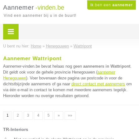
Ik ben een
aannemer
Aannemer
-vinden.be
Vind een aannemer bij u in de buurt!
U bent nu hier:
Home
»
Henegouwen
»
Wattripont
Aannemer Wattripont
Aannemer-vinden.be bevat helaas nog geen
aannemers in Wattripont
.
Dit geldt ook voor de gehele provincie Henegouwen (
aannemer
Henegouwen
). Voer bovenaan deze pagina uw postcode in voor de
dichtstbijzijnde aannemers of ga naar
direct contact met aannemers
om
via één e-mail in contact te komen met meerdere aannemers tegelijk.
Hieronder worden nu overige resultaten getoond.
1
2
3
4
5
»
»»
TR-Interiors