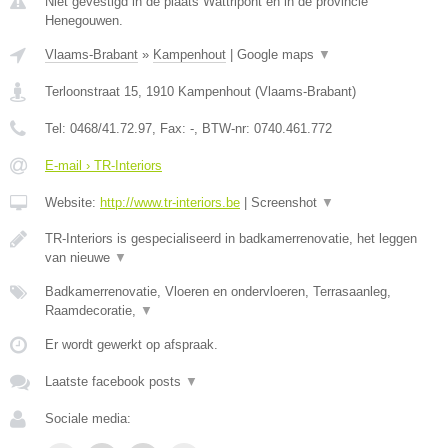
Niet gevestigd in de plaats Wattripont en in de provincie
Henegouwen.
Vlaams-Brabant
»
Kampenhout
|
Google maps
▼
Terloonstraat 15
,
1910
Kampenhout
(
Vlaams-Brabant
)
Tel:
0468/41.72.97
, Fax:
-
, BTW-nr:
0740.461.772
E-mail › TR-Interiors
Website:
http://www.tr-interiors.be
|
Screenshot
▼
TR-Interiors is gespecialiseerd in badkamerrenovatie, het leggen
van nieuwe
▼
Badkamerrenovatie, Vloeren en ondervloeren, Terrasaanleg,
Raamdecoratie,
▼
Er wordt gewerkt op afspraak.
Laatste facebook posts
▼
Sociale media: