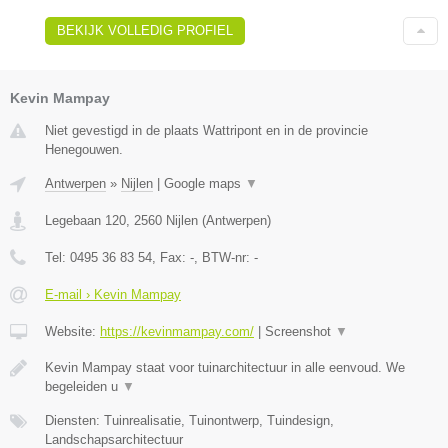
BEKIJK VOLLEDIG PROFIEL
Kevin Mampay
Niet gevestigd in de plaats Wattripont en in de provincie
Henegouwen.
Antwerpen
»
Nijlen
|
Google maps
▼
Legebaan 120
,
2560
Nijlen
(
Antwerpen
)
Tel:
0495 36 83 54
, Fax:
-
, BTW-nr:
-
E-mail › Kevin Mampay
Website:
https://kevinmampay.com/
|
Screenshot
▼
Kevin Mampay staat voor tuinarchitectuur in alle eenvoud. We
begeleiden u
▼
Diensten: Tuinrealisatie, Tuinontwerp, Tuindesign,
Landschapsarchitectuur