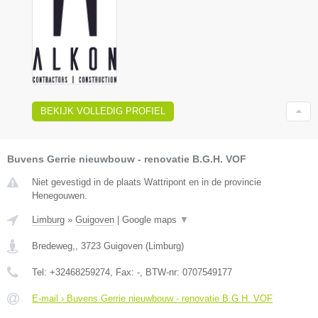
BEKIJK VOLLEDIG PROFIEL
Buvens Gerrie nieuwbouw - renovatie B.G.H. VOF
Niet gevestigd in de plaats Wattripont en in de provincie
Henegouwen.
Limburg
»
Guigoven
|
Google maps
▼
Bredeweg,
,
3723
Guigoven
(
Limburg
)
Tel:
+32468259274
, Fax:
-
, BTW-nr:
0707549177
E-mail › Buvens Gerrie nieuwbouw - renovatie B.G.H. VOF