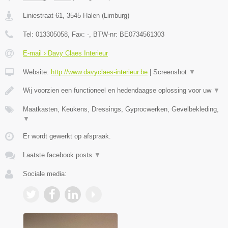
Liniestraat 61
,
3545
Halen
(
Limburg
)
Tel:
013305058
, Fax:
-
, BTW-nr:
BE0734561303
E-mail › Davy Claes Interieur
Website:
http://www.davyclaes-interieur.be
|
Screenshot
▼
Wij voorzien een functioneel en hedendaagse oplossing voor uw
▼
Maatkasten, Keukens, Dressings, Gyprocwerken, Gevelbekleding,
▼
Er wordt gewerkt op afspraak.
Laatste facebook posts
▼
Sociale media: