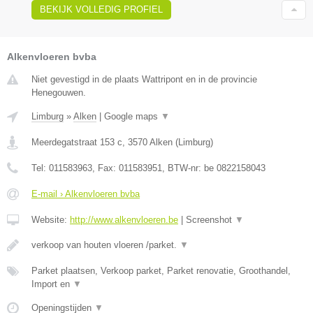
BEKIJK VOLLEDIG PROFIEL
Alkenvloeren bvba
Niet gevestigd in de plaats Wattripont en in de provincie
Henegouwen.
Limburg
»
Alken
|
Google maps
▼
Meerdegatstraat 153 c
,
3570
Alken
(
Limburg
)
Tel:
011583963
, Fax:
011583951
, BTW-nr:
be 0822158043
E-mail › Alkenvloeren bvba
Website:
http://www.alkenvloeren.be
|
Screenshot
▼
verkoop van houten vloeren /parket.
▼
Parket plaatsen, Verkoop parket, Parket renovatie, Groothandel,
Import en
▼
Openingstijden
▼