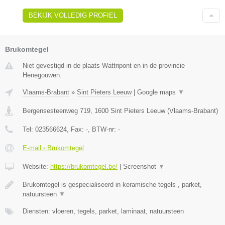
BEKIJK VOLLEDIG PROFIEL
Brukomtegel
Niet gevestigd in de plaats Wattripont en in de provincie
Henegouwen.
Vlaams-Brabant
»
Sint Pieters Leeuw
|
Google maps
▼
Bergensesteenweg 719
,
1600
Sint Pieters Leeuw
(
Vlaams-Brabant
)
Tel:
023566624
, Fax:
-
, BTW-nr:
-
E-mail › Brukomtegel
Website:
https://brukomtegel.be/
|
Screenshot
▼
Brukomtegel is gespecialiseerd in keramische tegels , parket,
natuursteen
▼
Diensten: vloeren, tegels, parket, laminaat, natuursteen