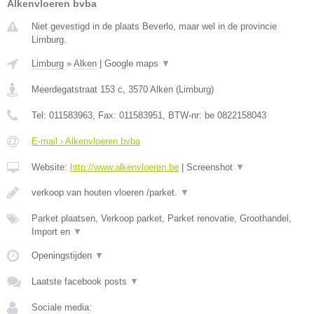
Alkenvloeren bvba
Niet gevestigd in de plaats Beverlo, maar wel in de provincie
Limburg.
Limburg
»
Alken
|
Google maps
▼
Meerdegatstraat 153 c
,
3570
Alken
(
Limburg
)
Tel:
011583963
, Fax:
011583951
, BTW-nr:
be 0822158043
E-mail › Alkenvloeren bvba
Website:
http://www.alkenvloeren.be
|
Screenshot
▼
verkoop van houten vloeren /parket.
▼
Parket plaatsen, Verkoop parket, Parket renovatie, Groothandel,
Import en
▼
Openingstijden
▼
Laatste facebook posts
▼
Sociale media: