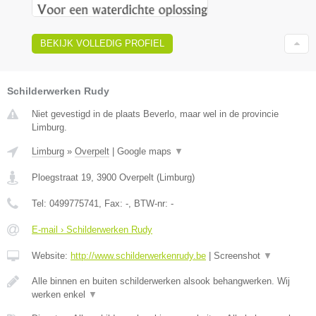
BEKIJK VOLLEDIG PROFIEL
Schilderwerken Rudy
Niet gevestigd in de plaats Beverlo, maar wel in de provincie
Limburg.
Limburg
»
Overpelt
|
Google maps
▼
Ploegstraat 19
,
3900
Overpelt
(
Limburg
)
Tel:
0499775741
, Fax:
-
, BTW-nr:
-
E-mail › Schilderwerken Rudy
Website:
http://www.schilderwerkenrudy.be
|
Screenshot
▼
Alle binnen en buiten schilderwerken alsook behangwerken. Wij
werken enkel
▼