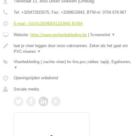
Tienstraat 13
,
3650
Dilsen Stokkem
(
Limburg
)
Tel:
+320472815575
, Fax:
+3289615943
, BTW-nr:
0704.678.967
E-mail › GGVLOERBEKLEDING BVBA
Website:
https://www.ggvloerbekleding.be
|
Screenshot
▼
laat je vloer leggen door onze vakmannen. Zeker als het gaat om
PVC-vloeren
▼
Vloerbekleding ( zachte vloer) bv lino,pvc,rubber, tapijt, Egaliseren,
▼
Openingstijden onbekend
Sociale media: