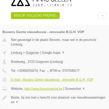
BEKIJK VOLLEDIG PROFIEL
Buvens Gerrie nieuwbouw - renovatie B.G.H. VOF
Niet gevestigd in de plaats Beverlo, maar wel in de provincie
Limburg.
Limburg
»
Guigoven
|
Google maps
▼
Bredeweg,
,
3723
Guigoven
(
Limburg
)
Tel:
+32468259274
, Fax:
-
, BTW-nr:
0707549177
E-mail › Buvens Gerrie nieuwbouw - renovatie B.G.H. VOF
Website:
http://www.buvensgerrie.be
|
Screenshot
▼
Beste, bij ons kan u terecht voor plaatsen van nieuwbouwwoningen
en
▼