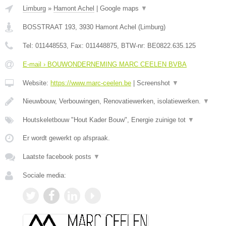
Limburg
»
Hamont Achel
|
Google maps
▼
BOSSTRAAT 193
,
3930
Hamont Achel
(
Limburg
)
Tel:
011448553
, Fax:
011448875
, BTW-nr:
BE0822.635.125
E-mail › BOUWONDERNEMING MARC CEELEN BVBA
Website:
https://www.marc-ceelen.be
|
Screenshot
▼
Nieuwbouw, Verbouwingen, Renovatiewerken, isolatiewerken.
▼
Houtskeletbouw "Hout Kader Bouw", Energie zuinige tot
▼
Er wordt gewerkt op afspraak.
Laatste facebook posts
▼
Sociale media: