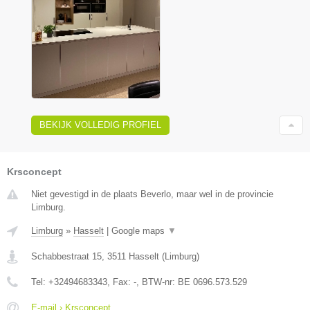
BEKIJK VOLLEDIG PROFIEL
Krsconcept
Niet gevestigd in de plaats Beverlo, maar wel in de provincie
Limburg.
Limburg
»
Hasselt
|
Google maps
▼
Schabbestraat 15
,
3511
Hasselt
(
Limburg
)
Tel:
+32494683343
, Fax:
-
, BTW-nr:
BE 0696.573.529
E-mail › Krsconcept