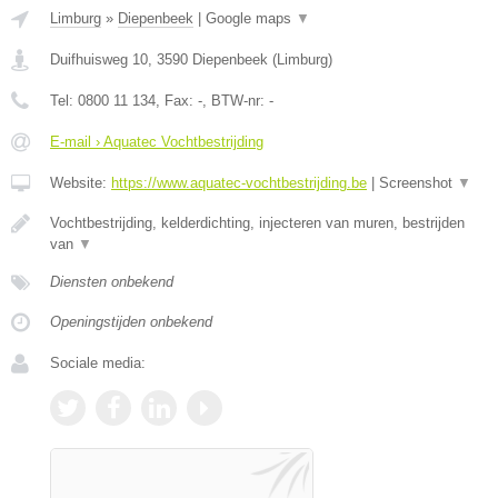
Limburg
»
Diepenbeek
|
Google maps
▼
Duifhuisweg 10
,
3590
Diepenbeek
(
Limburg
)
Tel:
0800 11 134
, Fax:
-
, BTW-nr:
-
E-mail › Aquatec Vochtbestrijding
Website:
https://www.aquatec-vochtbestrijding.be
|
Screenshot
▼
Vochtbestrijding, kelderdichting, injecteren van muren, bestrijden
van
▼
Diensten onbekend
Openingstijden onbekend
Sociale media: