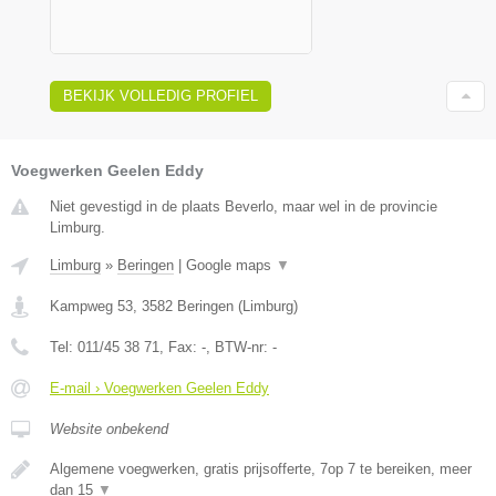
BEKIJK VOLLEDIG PROFIEL
Voegwerken Geelen Eddy
Niet gevestigd in de plaats Beverlo, maar wel in de provincie
Limburg.
Limburg
»
Beringen
|
Google maps
▼
Kampweg 53
,
3582
Beringen
(
Limburg
)
Tel:
011/45 38 71
, Fax:
-
, BTW-nr:
-
E-mail › Voegwerken Geelen Eddy
Website onbekend
Algemene voegwerken, gratis prijsofferte, 7op 7 te bereiken, meer
dan 15
▼