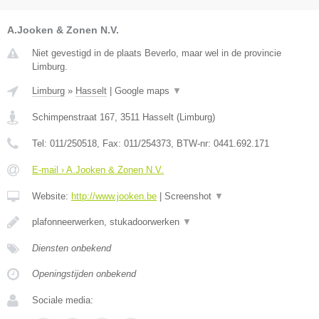
A.Jooken & Zonen N.V.
Niet gevestigd in de plaats Beverlo, maar wel in de provincie
Limburg.
Limburg
»
Hasselt
|
Google maps
▼
Schimpenstraat 167
,
3511
Hasselt
(
Limburg
)
Tel:
011/250518
, Fax:
011/254373
, BTW-nr:
0441.692.171
E-mail › A.Jooken & Zonen N.V.
Website:
http://www.jooken.be
|
Screenshot
▼
plafonneerwerken, stukadoorwerken
▼
Diensten onbekend
Openingstijden onbekend
Sociale media: