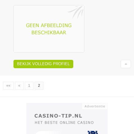
BEKIJK VOLLEDIG PROFIEL
««
«
1
2