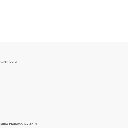
 Luxemburg.
kleine nieuwbouw- en
▼