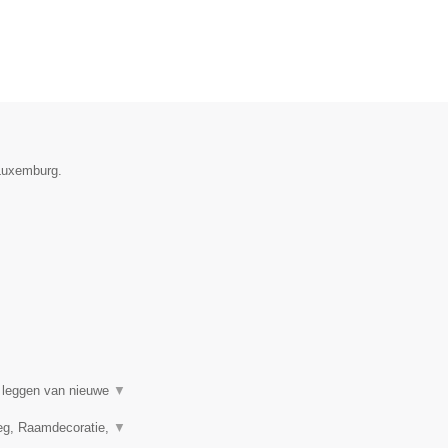
 Luxemburg.
t leggen van nieuwe
▼
leg, Raamdecoratie,
▼