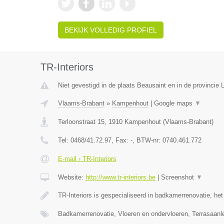
BEKIJK VOLLEDIG PROFIEL
TR-Interiors
Niet gevestigd in de plaats Beausaint en in de provincie
Vlaams-Brabant
»
Kampenhout
|
Google maps
▼
Terloonstraat 15
,
1910
Kampenhout
(
Vlaams-Brabant
)
Tel:
0468/41.72.97
, Fax:
-
, BTW-nr:
0740.461.772
E-mail › TR-Interiors
Website:
http://www.tr-interiors.be
|
Screenshot
▼
TR-Interiors is gespecialiseerd in badkamerrenovatie, he
Badkamerrenovatie, Vloeren en ondervloeren, Terrasaan