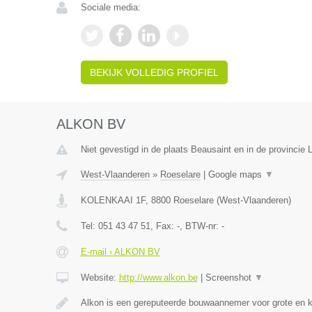
Sociale media:
BEKIJK VOLLEDIG PROFIEL
ALKON BV
Niet gevestigd in de plaats Beausaint en in de provincie
West-Vlaanderen
»
Roeselare
|
Google maps
▼
KOLENKAAI 1F
,
8800
Roeselare
(
West-Vlaanderen
)
Tel:
051 43 47 51
, Fax:
-
, BTW-nr:
-
E-mail › ALKON BV
Website:
http://www.alkon.be
|
Screenshot
▼
Alkon is een gereputeerde bouwaannemer voor grote en 