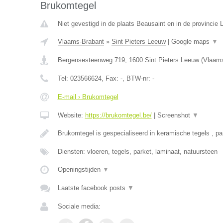
Brukomtegel
Niet gevestigd in de plaats Beausaint en in de provincie
Vlaams-Brabant
»
Sint Pieters Leeuw
|
Google maps
▼
Bergensesteenweg 719
,
1600
Sint Pieters Leeuw
(
Vlaams
Tel:
023566624
, Fax:
-
, BTW-nr:
-
E-mail › Brukomtegel
Website:
https://brukomtegel.be/
|
Screenshot
▼
Brukomtegel is gespecialiseerd in keramische tegels , pa
Diensten: vloeren, tegels, parket, laminaat, natuursteen
Openingstijden
▼
Laatste facebook posts
▼
Sociale media: