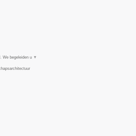
d. We begeleiden u
▼
chapsarchitectuur