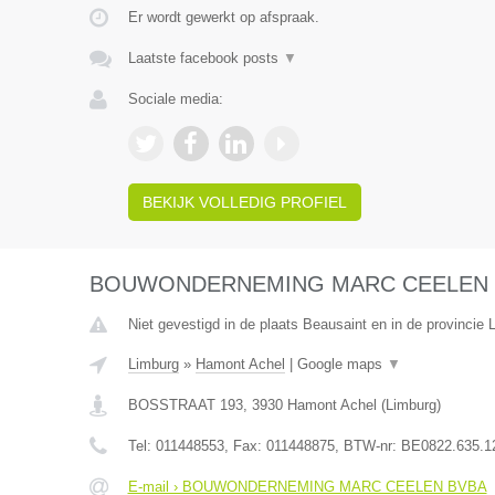
Er wordt gewerkt op afspraak.
Laatste facebook posts
▼
Sociale media:
BEKIJK VOLLEDIG PROFIEL
BOUWONDERNEMING MARC CEELEN 
Niet gevestigd in de plaats Beausaint en in de provincie
Limburg
»
Hamont Achel
|
Google maps
▼
BOSSTRAAT 193
,
3930
Hamont Achel
(
Limburg
)
Tel:
011448553
, Fax:
011448875
, BTW-nr:
BE0822.635.1
E-mail › BOUWONDERNEMING MARC CEELEN BVBA