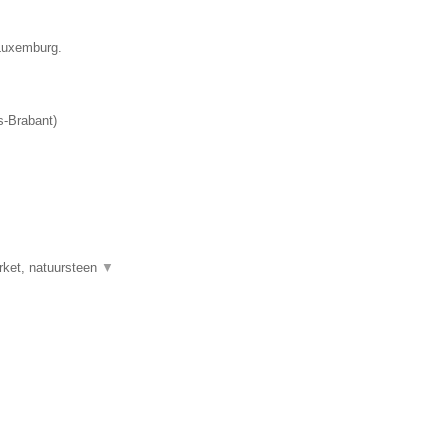
 Luxemburg.
-Brabant
)
rket, natuursteen
▼