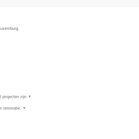
 Luxemburg.
l projecten zijn
▼
n renovatie,
▼