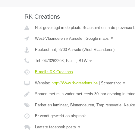
RK Creations
Niet gevestigd in de plaats Beausaint en in de provincie
West-Vlaanderen
»
Aarsele
|
Google maps
▼
Poekestraat
,
8700
Aarsele
(
West-Vlaanderen
)
Tel:
0473262298
, Fax:
-
, BTW-nr:
-
E-mail › RK Creations
Website:
http://Www.rk-creations.be
|
Screenshot
▼
Samen met mijn vader met reeds 30 jaar ervaring in totaa
Parket en laminaat, Binnendeuren, Trap renovatie, Keuke
Er wordt gewerkt op afspraak.
Laatste facebook posts
▼