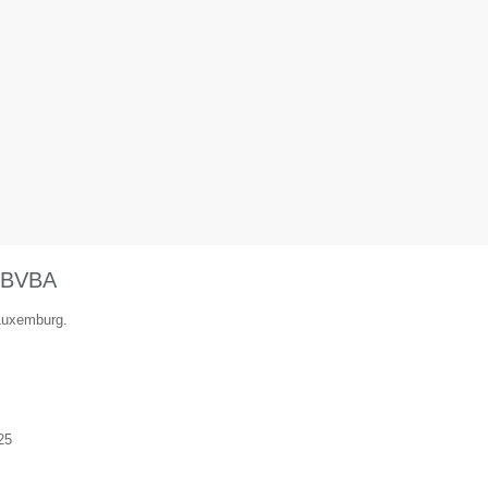
BVBA
 Luxemburg.
25