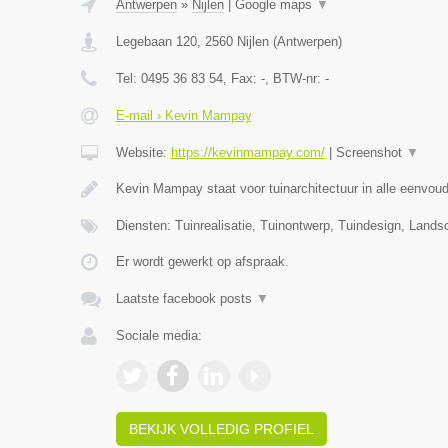
Antwerpen
»
Nijlen
|
Google maps
▼
Legebaan 120
,
2560
Nijlen
(
Antwerpen
)
Tel:
0495 36 83 54
, Fax:
-
, BTW-nr:
-
E-mail › Kevin Mampay
Website:
https://kevinmampay.com/
|
Screenshot
▼
Kevin Mampay staat voor tuinarchitectuur in alle eenvou
Diensten: Tuinrealisatie, Tuinontwerp, Tuindesign, Lands
Er wordt gewerkt op afspraak.
Laatste facebook posts
▼
Sociale media:
BEKIJK VOLLEDIG PROFIEL