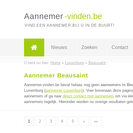
Aannemer
-vinden.be
VIND EEN AANNEMER BIJ U IN DE BUURT!
Nieuws
Zoeken
Contact
U bent nu hier:
Home
»
Luxemburg
»
Beausaint
Aannemer Beausaint
Aannemer-vinden.be bevat helaas nog geen
aannemers in Bea
Luxemburg (
aannemer Luxemburg
). Voer bovenaan deze pagina
aannemers of ga naar
direct contact met aannemers
om via één
aannemers tegelijk. Hieronder worden nu overige resultaten get
1
2
3
4
5
»
»»