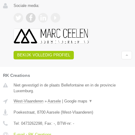
Sociale media:
BEKIJK VOLLEDIG PROFIEL
RK Creations
Niet gevestigd in de plaats Bellefontaine en in de provincie
Luxemburg.
West-Vlaanderen
»
Aarsele
|
Google maps
▼
Poekestraat
,
8700
Aarsele
(
West-Vlaanderen
)
Tel:
0473262298
, Fax:
-
, BTW-nr:
-
E-mail › RK Creations