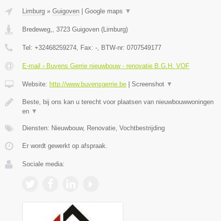
Limburg
»
Guigoven
|
Google maps
▼
Bredeweg,
,
3723
Guigoven
(
Limburg
)
Tel:
+32468259274
, Fax:
-
, BTW-nr:
0707549177
E-mail › Buvens Gerrie nieuwbouw - renovatie B.G.H. VOF
Website:
http://www.buvensgerrie.be
|
Screenshot
▼
Beste, bij ons kan u terecht voor plaatsen van nieuwbouwwoningen
en
▼
Diensten: Nieuwbouw, Renovatie, Vochtbestrijding
Er wordt gewerkt op afspraak.
Sociale media: