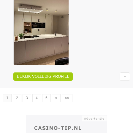
BEKIJK VOLLEDIG PROFIEL
1
2
3
4
5
»
»»