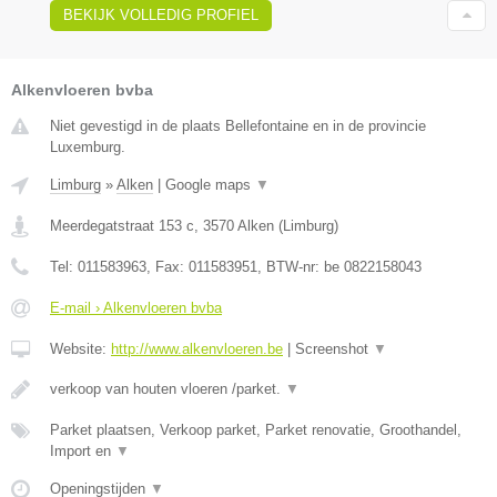
BEKIJK VOLLEDIG PROFIEL
Alkenvloeren bvba
Niet gevestigd in de plaats Bellefontaine en in de provincie
Luxemburg.
Limburg
»
Alken
|
Google maps
▼
Meerdegatstraat 153 c
,
3570
Alken
(
Limburg
)
Tel:
011583963
, Fax:
011583951
, BTW-nr:
be 0822158043
E-mail › Alkenvloeren bvba
Website:
http://www.alkenvloeren.be
|
Screenshot
▼
verkoop van houten vloeren /parket.
▼
Parket plaatsen, Verkoop parket, Parket renovatie, Groothandel,
Import en
▼
Openingstijden
▼