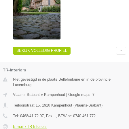
BEKIJK VOLLEDIG PROFIEL
TR-Interiors
Niet gevestigd in de plaats Bellefontaine en in de provincie
Luxemburg.
Vlaams-Brabant
»
Kampenhout
|
Google maps
▼
Terloonstraat 15
,
1910
Kampenhout
(
Vlaams-Brabant
)
Tel:
0468/41.72.97
, Fax:
-
, BTW-nr:
0740.461.772
E-mail › TR-Interiors