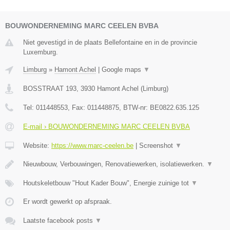
BOUWONDERNEMING MARC CEELEN BVBA
Niet gevestigd in de plaats Bellefontaine en in de provincie
Luxemburg.
Limburg
»
Hamont Achel
|
Google maps
▼
BOSSTRAAT 193
,
3930
Hamont Achel
(
Limburg
)
Tel:
011448553
, Fax:
011448875
, BTW-nr:
BE0822.635.125
E-mail › BOUWONDERNEMING MARC CEELEN BVBA
Website:
https://www.marc-ceelen.be
|
Screenshot
▼
Nieuwbouw, Verbouwingen, Renovatiewerken, isolatiewerken.
▼
Houtskeletbouw "Hout Kader Bouw", Energie zuinige tot
▼
Er wordt gewerkt op afspraak.
Laatste facebook posts
▼