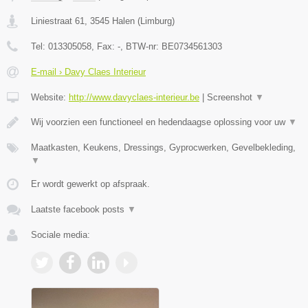
Liniestraat 61
,
3545
Halen
(
Limburg
)
Tel:
013305058
, Fax:
-
, BTW-nr:
BE0734561303
E-mail › Davy Claes Interieur
Website:
http://www.davyclaes-interieur.be
|
Screenshot
▼
Wij voorzien een functioneel en hedendaagse oplossing voor uw
▼
Maatkasten, Keukens, Dressings, Gyprocwerken, Gevelbekleding,
▼
Er wordt gewerkt op afspraak.
Laatste facebook posts
▼
Sociale media: