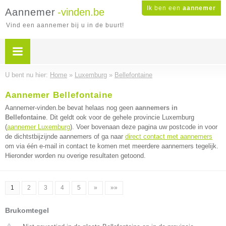
Ik ben een
aannemer
Aannemer
-vinden.be
Vind een aannemer bij u in de buurt!
U bent nu hier:
Home
»
Luxemburg
»
Bellefontaine
Aannemer Bellefontaine
Aannemer-vinden.be bevat helaas nog geen
aannemers in
Bellefontaine
. Dit geldt ook voor de gehele provincie Luxemburg
(
aannemer Luxemburg
). Voer bovenaan deze pagina uw postcode in voor
de dichtstbijzijnde aannemers of ga naar
direct contact met aannemers
om via één e-mail in contact te komen met meerdere aannemers tegelijk.
Hieronder worden nu overige resultaten getoond.
1
2
3
4
5
»
»»
Brukomtegel