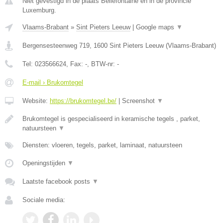
Niet gevestigd in de plaats Bellefontaine en in de provincie
Luxemburg.
Vlaams-Brabant
»
Sint Pieters Leeuw
|
Google maps
▼
Bergensesteenweg 719
,
1600
Sint Pieters Leeuw
(
Vlaams-Brabant
)
Tel:
023566624
, Fax:
-
, BTW-nr:
-
E-mail › Brukomtegel
Website:
https://brukomtegel.be/
|
Screenshot
▼
Brukomtegel is gespecialiseerd in keramische tegels , parket,
natuursteen
▼
Diensten: vloeren, tegels, parket, laminaat, natuursteen
Openingstijden
▼
Laatste facebook posts
▼
Sociale media: