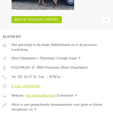
BEKIJK VOLLEDIG PROFIEL
ALKON BV
Niet gevestigd in de plaats Bellefontaine en in de provincie
Luxemburg.
West-Vlaanderen
»
Roeselare
|
Google maps
▼
KOLENKAAI 1F
,
8800
Roeselare
(
West-Vlaanderen
)
Tel:
051 43 47 51
, Fax:
-
, BTW-nr:
-
E-mail › ALKON BV
Website:
http://www.alkon.be
|
Screenshot
▼
Alkon is een gereputeerde bouwaannemer voor grote en kleine
nieuwbouw- en
▼