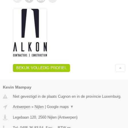
BEKIJK VOLLEDIG PROFIEL
Kevin Mampay
Niet gevestigd in de plaats Cugnon en in de provincie Luxemburg.
Antwerpen
»
Nijlen
|
Google maps
▼
Legebaan 120
,
2560
Nijlen
(
Antwerpen
)
Tel:
0495 36 83 54
, Fax:
-
, BTW-nr:
-