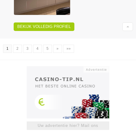
BEKIJK VOLLEDIG PROFIEL
1
2
3
4
5
»
»»
Uw advertentie hier? Mail ons