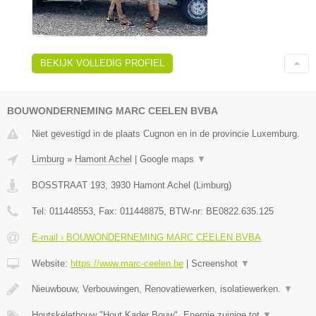
BEKIJK VOLLEDIG PROFIEL
BOUWONDERNEMING MARC CEELEN BVBA
Niet gevestigd in de plaats Cugnon en in de provincie Luxemburg.
Limburg
»
Hamont Achel
|
Google maps
▼
BOSSTRAAT 193
,
3930
Hamont Achel
(
Limburg
)
Tel:
011448553
, Fax:
011448875
, BTW-nr:
BE0822.635.125
E-mail › BOUWONDERNEMING MARC CEELEN BVBA
Website:
https://www.marc-ceelen.be
|
Screenshot
▼
Nieuwbouw, Verbouwingen, Renovatiewerken, isolatiewerken.
▼
Houtskeletbouw "Hout Kader Bouw", Energie zuinige tot
▼