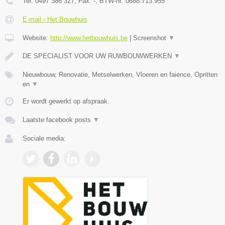
Tel:
0497 386 327
, Fax:
-
, BTW-nr:
0688.713.955
E-mail › Het Bouwhuis
Website:
http://www.hetbouwhuis.be
|
Screenshot
▼
DE SPECIALIST VOOR UW RUWBOUWWERKEN
▼
Nieuwbouw, Renovatie, Metselwerken, Vloeren en faience, Opritten
en
▼
Er wordt gewerkt op afspraak.
Laatste facebook posts
▼
Sociale media: