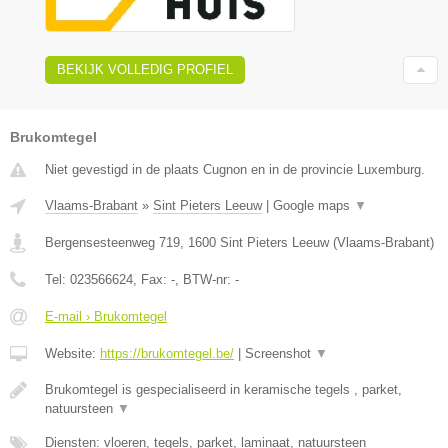
BEKIJK VOLLEDIG PROFIEL
Brukomtegel
Niet gevestigd in de plaats Cugnon en in de provincie Luxemburg.
Vlaams-Brabant
»
Sint Pieters Leeuw
|
Google maps
▼
Bergensesteenweg 719
,
1600
Sint Pieters Leeuw
(
Vlaams-Brabant
)
Tel:
023566624
, Fax:
-
, BTW-nr:
-
E-mail › Brukomtegel
Website:
https://brukomtegel.be/
|
Screenshot
▼
Brukomtegel is gespecialiseerd in keramische tegels , parket,
natuursteen
▼
Diensten: vloeren, tegels, parket, laminaat, natuursteen