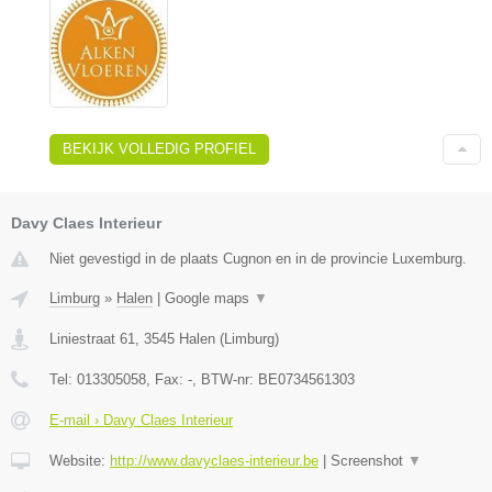
BEKIJK VOLLEDIG PROFIEL
Davy Claes Interieur
Niet gevestigd in de plaats Cugnon en in de provincie Luxemburg.
Limburg
»
Halen
|
Google maps
▼
Liniestraat 61
,
3545
Halen
(
Limburg
)
Tel:
013305058
, Fax:
-
, BTW-nr:
BE0734561303
E-mail › Davy Claes Interieur
Website:
http://www.davyclaes-interieur.be
|
Screenshot
▼