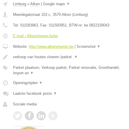
Limburg
»
Alken
|
Google maps
▼
Meerdegatstraat 153 c
,
3570
Alken
(
Limburg
)
Tel:
011583963
, Fax:
011583951
, BTW-nr:
be 0822158043
E-mail › Alkenvloeren bvba
Website:
http://www.alkenvloeren.be
|
Screenshot
▼
verkoop van houten vloeren /parket.
▼
Parket plaatsen, Verkoop parket, Parket renovatie, Groothandel,
Import en
▼
Openingstijden
▼
Laatste facebook posts
▼
Sociale media: