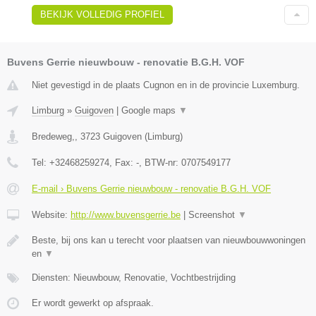
BEKIJK VOLLEDIG PROFIEL
Buvens Gerrie nieuwbouw - renovatie B.G.H. VOF
Niet gevestigd in de plaats Cugnon en in de provincie Luxemburg.
Limburg
»
Guigoven
|
Google maps
▼
Bredeweg,
,
3723
Guigoven
(
Limburg
)
Tel:
+32468259274
, Fax:
-
, BTW-nr:
0707549177
E-mail › Buvens Gerrie nieuwbouw - renovatie B.G.H. VOF
Website:
http://www.buvensgerrie.be
|
Screenshot
▼
Beste, bij ons kan u terecht voor plaatsen van nieuwbouwwoningen
en
▼
Diensten: Nieuwbouw, Renovatie, Vochtbestrijding
Er wordt gewerkt op afspraak.