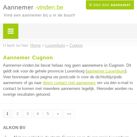
Ik ben een
aannemer
Aannemer
-vinden.be
Vind een aannemer bij u in de buurt!
U bent nu hier:
Home
»
Luxemburg
»
Cugnon
Aannemer Cugnon
Aannemer-vinden.be bevat helaas nog geen
aannemers in Cugnon
. Dit
geldt ook voor de gehele provincie Luxemburg (
aannemer Luxemburg
).
Voer bovenaan deze pagina uw postcode in voor de dichtstbijzijnde
aannemers of ga naar
direct contact met aannemers
om via één e-mail in
contact te komen met meerdere aannemers tegelijk. Hieronder worden nu
overige resultaten getoond.
1
2
3
4
5
»
»»
ALKON BV