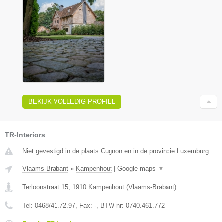
BEKIJK VOLLEDIG PROFIEL
TR-Interiors
Niet gevestigd in de plaats Cugnon en in de provincie Luxemburg.
Vlaams-Brabant
»
Kampenhout
|
Google maps
▼
Terloonstraat 15
,
1910
Kampenhout
(
Vlaams-Brabant
)
Tel:
0468/41.72.97
, Fax:
-
, BTW-nr:
0740.461.772