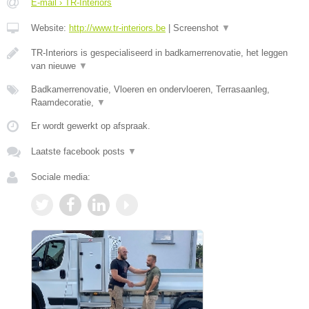
E-mail › TR-Interiors
Website:
http://www.tr-interiors.be
|
Screenshot
▼
TR-Interiors is gespecialiseerd in badkamerrenovatie, het leggen
van nieuwe
▼
Badkamerrenovatie, Vloeren en ondervloeren, Terrasaanleg,
Raamdecoratie,
▼
Er wordt gewerkt op afspraak.
Laatste facebook posts
▼
Sociale media: