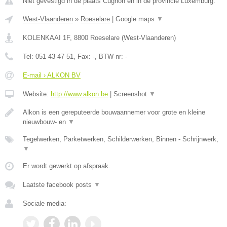
Niet gevestigd in de plaats Cugnon en in de provincie Luxemburg.
West-Vlaanderen
»
Roeselare
|
Google maps
▼
KOLENKAAI 1F
,
8800
Roeselare
(
West-Vlaanderen
)
Tel:
051 43 47 51
, Fax:
-
, BTW-nr:
-
E-mail › ALKON BV
Website:
http://www.alkon.be
|
Screenshot
▼
Alkon is een gereputeerde bouwaannemer voor grote en kleine
nieuwbouw- en
▼
Tegelwerken, Parketwerken, Schilderwerken, Binnen - Schrijnwerk,
▼
Er wordt gewerkt op afspraak.
Laatste facebook posts
▼
Sociale media: