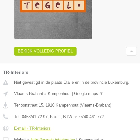
BEKIJK VOLLEDIG PROFIEL
TR-Interiors
Niet gevestigd in de plaats Etalle en in de provincie Luxemburg.
Vlaams-Brabant
»
Kampenhout
|
Google maps
▼
Terloonstraat 15
,
1910
Kampenhout
(
Vlaams-Brabant
)
Tel:
0468/41.72.97
, Fax:
-
, BTW-nr:
0740.461.772
E-mail › TR-Interiors
Website:
http://www.tr-interiors.be
|
Screenshot
▼