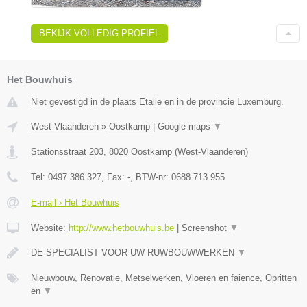
BEKIJK VOLLEDIG PROFIEL
Het Bouwhuis
Niet gevestigd in de plaats Etalle en in de provincie Luxemburg.
West-Vlaanderen
»
Oostkamp
|
Google maps
▼
Stationsstraat 203
,
8020
Oostkamp
(
West-Vlaanderen
)
Tel:
0497 386 327
, Fax:
-
, BTW-nr:
0688.713.955
E-mail › Het Bouwhuis
Website:
http://www.hetbouwhuis.be
|
Screenshot
▼
DE SPECIALIST VOOR UW RUWBOUWWERKEN
▼
Nieuwbouw, Renovatie, Metselwerken, Vloeren en faience, Opritten
en
▼