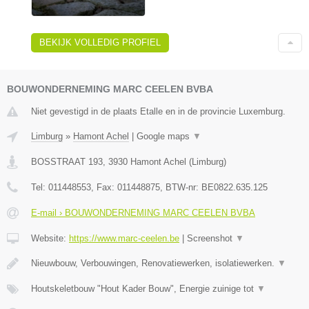
BEKIJK VOLLEDIG PROFIEL
BOUWONDERNEMING MARC CEELEN BVBA
Niet gevestigd in de plaats Etalle en in de provincie Luxemburg.
Limburg
»
Hamont Achel
|
Google maps
▼
BOSSTRAAT 193
,
3930
Hamont Achel
(
Limburg
)
Tel:
011448553
, Fax:
011448875
, BTW-nr:
BE0822.635.125
E-mail › BOUWONDERNEMING MARC CEELEN BVBA
Website:
https://www.marc-ceelen.be
|
Screenshot
▼
Nieuwbouw, Verbouwingen, Renovatiewerken, isolatiewerken.
▼
Houtskeletbouw "Hout Kader Bouw", Energie zuinige tot
▼