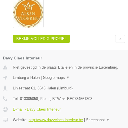
BEKIJK VOLLEDIG PROFIEL
Davy Claes Interieur
Niet gevestigd in de plaats Etalle en in de provincie Luxemburg.
Limburg
»
Halen
|
Google maps
▼
Liniestraat 61
,
3545
Halen
(
Limburg
)
Tel:
013305058
, Fax:
-
, BTW-nr:
BE0734561303
E-mail › Davy Claes Interieur
Website:
http://www.davyclaes-interieur.be
|
Screenshot
▼