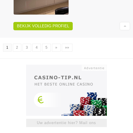
BEKIJK VOLLEDIG PROFIEL
1
2
3
4
5
»
»»
Uw advertentie hier? Mail ons