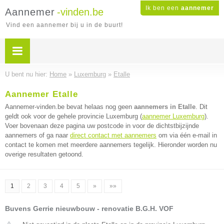
Ik ben een
aannemer
Aannemer
-vinden.be
Vind een aannemer bij u in de buurt!
U bent nu hier:
Home
»
Luxemburg
»
Etalle
Aannemer Etalle
Aannemer-vinden.be bevat helaas nog geen
aannemers in Etalle
. Dit
geldt ook voor de gehele provincie Luxemburg (
aannemer Luxemburg
).
Voer bovenaan deze pagina uw postcode in voor de dichtstbijzijnde
aannemers of ga naar
direct contact met aannemers
om via één e-mail in
contact te komen met meerdere aannemers tegelijk. Hieronder worden nu
overige resultaten getoond.
1
2
3
4
5
»
»»
Buvens Gerrie nieuwbouw - renovatie B.G.H. VOF