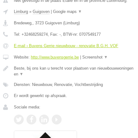
Niet gevestigd in de plaats Etalle en in de provincie Luxemburg.
Limburg
»
Guigoven
|
Google maps
▼
Bredeweg,
,
3723
Guigoven
(
Limburg
)
Tel:
+32468259274
, Fax:
-
, BTW-nr:
0707549177
E-mail › Buvens Gerrie nieuwbouw - renovatie B.G.H. VOF
Website:
http://www.buvensgerrie.be
|
Screenshot
▼
Beste, bij ons kan u terecht voor plaatsen van nieuwbouwwoningen
en
▼
Diensten: Nieuwbouw, Renovatie, Vochtbestrijding
Er wordt gewerkt op afspraak.
Sociale media: