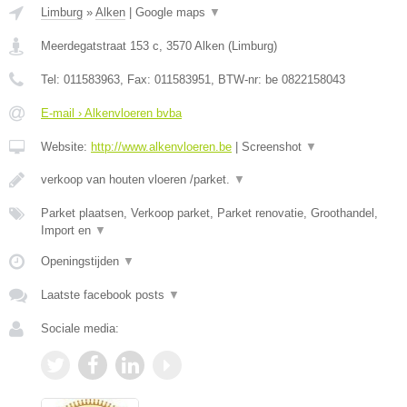
Limburg
»
Alken
|
Google maps
▼
Meerdegatstraat 153 c
,
3570
Alken
(
Limburg
)
Tel:
011583963
, Fax:
011583951
, BTW-nr:
be 0822158043
E-mail › Alkenvloeren bvba
Website:
http://www.alkenvloeren.be
|
Screenshot
▼
verkoop van houten vloeren /parket.
▼
Parket plaatsen, Verkoop parket, Parket renovatie, Groothandel,
Import en
▼
Openingstijden
▼
Laatste facebook posts
▼
Sociale media: