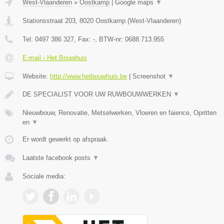
West-Vlaanderen
»
Oostkamp
|
Google maps
▼
Stationsstraat 203
,
8020
Oostkamp
(
West-Vlaanderen
)
Tel:
0497 386 327
, Fax:
-
, BTW-nr:
0688.713.955
E-mail › Het Bouwhuis
Website:
http://www.hetbouwhuis.be
|
Screenshot
▼
DE SPECIALIST VOOR UW RUWBOUWWERKEN
▼
Nieuwbouw, Renovatie, Metselwerken, Vloeren en faience, Opritten
en
▼
Er wordt gewerkt op afspraak.
Laatste facebook posts
▼
Sociale media: