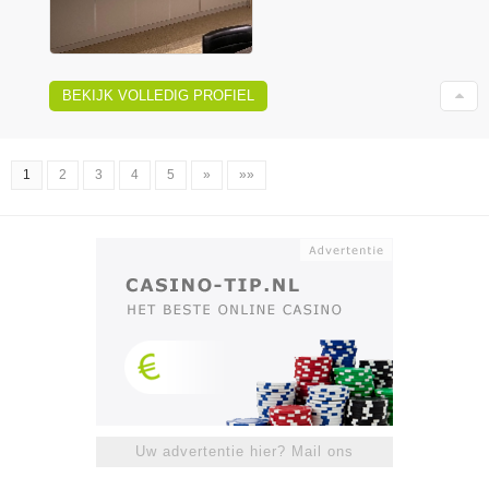
BEKIJK VOLLEDIG PROFIEL
1
2
3
4
5
»
»»
Uw advertentie hier? Mail ons