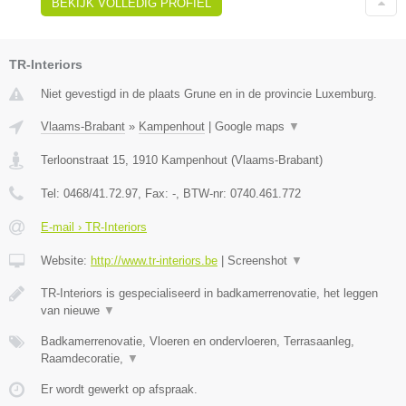
BEKIJK VOLLEDIG PROFIEL
TR-Interiors
Niet gevestigd in de plaats Grune en in de provincie Luxemburg.
Vlaams-Brabant
»
Kampenhout
|
Google maps
▼
Terloonstraat 15
,
1910
Kampenhout
(
Vlaams-Brabant
)
Tel:
0468/41.72.97
, Fax:
-
, BTW-nr:
0740.461.772
E-mail › TR-Interiors
Website:
http://www.tr-interiors.be
|
Screenshot
▼
TR-Interiors is gespecialiseerd in badkamerrenovatie, het leggen
van nieuwe
▼
Badkamerrenovatie, Vloeren en ondervloeren, Terrasaanleg,
Raamdecoratie,
▼
Er wordt gewerkt op afspraak.