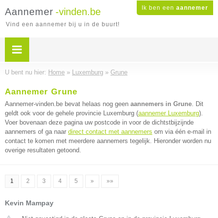
Ik ben een
aannemer
Aannemer
-vinden.be
Vind een aannemer bij u in de buurt!
U bent nu hier:
Home
»
Luxemburg
»
Grune
Aannemer Grune
Aannemer-vinden.be bevat helaas nog geen
aannemers in Grune
. Dit
geldt ook voor de gehele provincie Luxemburg (
aannemer Luxemburg
).
Voer bovenaan deze pagina uw postcode in voor de dichtstbijzijnde
aannemers of ga naar
direct contact met aannemers
om via één e-mail in
contact te komen met meerdere aannemers tegelijk. Hieronder worden nu
overige resultaten getoond.
1
2
3
4
5
»
»»
Kevin Mampay