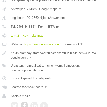
Niet gevestigd in de plaats Grune en in de provincie Luxemburg.
Antwerpen
»
Nijlen
|
Google maps
▼
Legebaan 120
,
2560
Nijlen
(
Antwerpen
)
Tel:
0495 36 83 54
, Fax:
-
, BTW-nr:
-
E-mail › Kevin Mampay
Website:
https://kevinmampay.com/
|
Screenshot
▼
Kevin Mampay staat voor tuinarchitectuur in alle eenvoud. We
begeleiden u
▼
Diensten: Tuinrealisatie, Tuinontwerp, Tuindesign,
Landschapsarchitectuur
Er wordt gewerkt op afspraak.
Laatste facebook posts
▼
Sociale media: