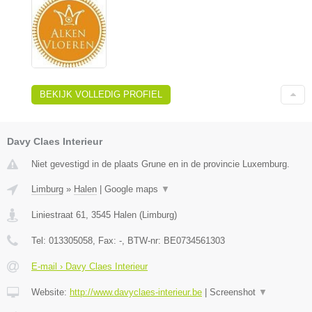
BEKIJK VOLLEDIG PROFIEL
Davy Claes Interieur
Niet gevestigd in de plaats Grune en in de provincie Luxemburg.
Limburg
»
Halen
|
Google maps
▼
Liniestraat 61
,
3545
Halen
(
Limburg
)
Tel:
013305058
, Fax:
-
, BTW-nr:
BE0734561303
E-mail › Davy Claes Interieur
Website:
http://www.davyclaes-interieur.be
|
Screenshot
▼