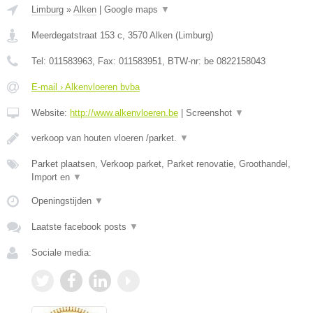
Limburg
»
Alken
|
Google maps
▼
Meerdegatstraat 153 c
,
3570
Alken
(
Limburg
)
Tel:
011583963
, Fax:
011583951
, BTW-nr:
be 0822158043
E-mail › Alkenvloeren bvba
Website:
http://www.alkenvloeren.be
|
Screenshot
▼
verkoop van houten vloeren /parket.
▼
Parket plaatsen, Verkoop parket, Parket renovatie, Groothandel,
Import en
▼
Openingstijden
▼
Laatste facebook posts
▼
Sociale media: