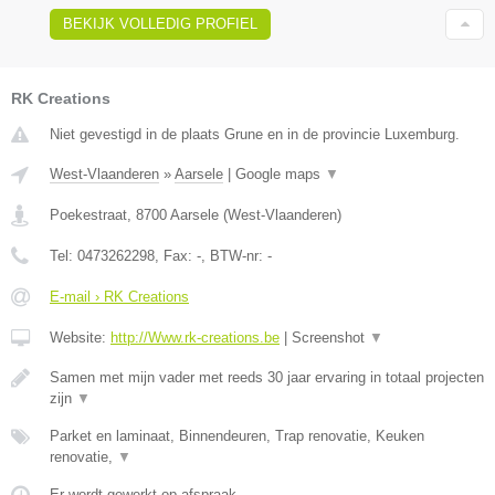
BEKIJK VOLLEDIG PROFIEL
RK Creations
Niet gevestigd in de plaats Grune en in de provincie Luxemburg.
West-Vlaanderen
»
Aarsele
|
Google maps
▼
Poekestraat
,
8700
Aarsele
(
West-Vlaanderen
)
Tel:
0473262298
, Fax:
-
, BTW-nr:
-
E-mail › RK Creations
Website:
http://Www.rk-creations.be
|
Screenshot
▼
Samen met mijn vader met reeds 30 jaar ervaring in totaal projecten
zijn
▼
Parket en laminaat, Binnendeuren, Trap renovatie, Keuken
renovatie,
▼
Er wordt gewerkt op afspraak.