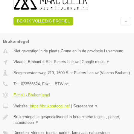
BEKIJK VOLLEDIG PROFIEL
Brukomtegel
Niet gevestigd in de plaats Grune en in de provincie Luxemburg.
Vlaams-Brabant
»
Sint Pieters Leeuw
|
Google maps
▼
Bergensesteenweg 719
,
1600
Sint Pieters Leeuw
(
Vlaams-Brabant
)
Tel:
023566624
, Fax:
-
, BTW-nr:
-
E-mail › Brukomtegel
Website:
https://brukomtegel.be/
|
Screenshot
▼
Brukomtegel is gespecialiseerd in keramische tegels , parket,
natuursteen
▼
Diensten: vloeren, tegels, parket, laminaat, natuursteen