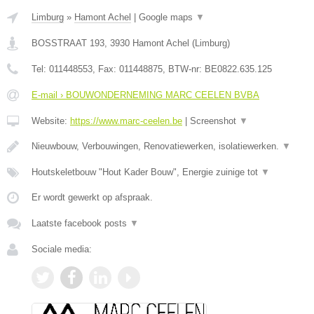
Limburg
»
Hamont Achel
|
Google maps
▼
BOSSTRAAT 193
,
3930
Hamont Achel
(
Limburg
)
Tel:
011448553
, Fax:
011448875
, BTW-nr:
BE0822.635.125
E-mail › BOUWONDERNEMING MARC CEELEN BVBA
Website:
https://www.marc-ceelen.be
|
Screenshot
▼
Nieuwbouw, Verbouwingen, Renovatiewerken, isolatiewerken.
▼
Houtskeletbouw "Hout Kader Bouw", Energie zuinige tot
▼
Er wordt gewerkt op afspraak.
Laatste facebook posts
▼
Sociale media: