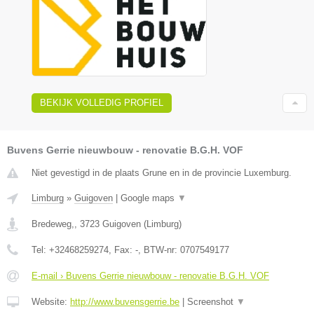
BEKIJK VOLLEDIG PROFIEL
Buvens Gerrie nieuwbouw - renovatie B.G.H. VOF
Niet gevestigd in de plaats Grune en in de provincie Luxemburg.
Limburg
»
Guigoven
|
Google maps
▼
Bredeweg,
,
3723
Guigoven
(
Limburg
)
Tel:
+32468259274
, Fax:
-
, BTW-nr:
0707549177
E-mail › Buvens Gerrie nieuwbouw - renovatie B.G.H. VOF
Website:
http://www.buvensgerrie.be
|
Screenshot
▼