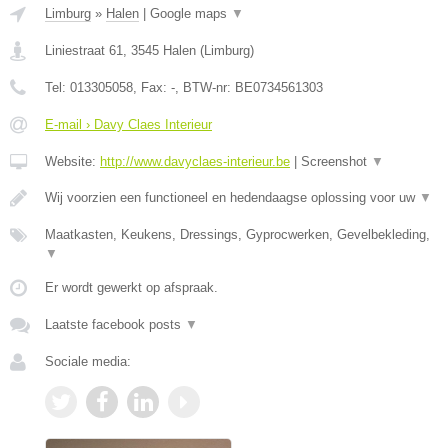
Limburg
»
Halen
|
Google maps
▼
Liniestraat 61
,
3545
Halen
(
Limburg
)
Tel:
013305058
, Fax:
-
, BTW-nr:
BE0734561303
E-mail › Davy Claes Interieur
Website:
http://www.davyclaes-interieur.be
|
Screenshot
▼
Wij voorzien een functioneel en hedendaagse oplossing voor uw
▼
Maatkasten, Keukens, Dressings, Gyprocwerken, Gevelbekleding,
▼
Er wordt gewerkt op afspraak.
Laatste facebook posts
▼
Sociale media: