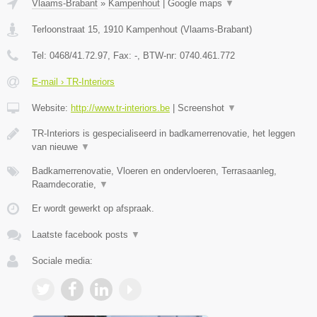
Vlaams-Brabant
»
Kampenhout
|
Google maps
▼
Terloonstraat 15
,
1910
Kampenhout
(
Vlaams-Brabant
)
Tel:
0468/41.72.97
, Fax:
-
, BTW-nr:
0740.461.772
E-mail › TR-Interiors
Website:
http://www.tr-interiors.be
|
Screenshot
▼
TR-Interiors is gespecialiseerd in badkamerrenovatie, het leggen
van nieuwe
▼
Badkamerrenovatie, Vloeren en ondervloeren, Terrasaanleg,
Raamdecoratie,
▼
Er wordt gewerkt op afspraak.
Laatste facebook posts
▼
Sociale media: