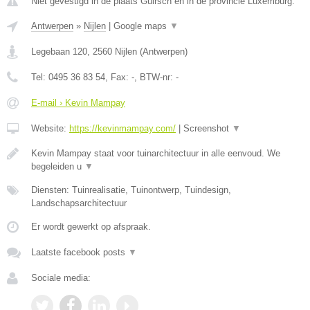
Niet gevestigd in de plaats Guirsch en in de provincie Luxemburg.
Antwerpen
»
Nijlen
|
Google maps
▼
Legebaan 120
,
2560
Nijlen
(
Antwerpen
)
Tel:
0495 36 83 54
, Fax:
-
, BTW-nr:
-
E-mail › Kevin Mampay
Website:
https://kevinmampay.com/
|
Screenshot
▼
Kevin Mampay staat voor tuinarchitectuur in alle eenvoud. We
begeleiden u
▼
Diensten: Tuinrealisatie, Tuinontwerp, Tuindesign,
Landschapsarchitectuur
Er wordt gewerkt op afspraak.
Laatste facebook posts
▼
Sociale media: