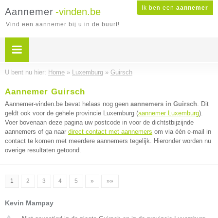
Ik ben een
aannemer
Aannemer
-vinden.be
Vind een aannemer bij u in de buurt!
U bent nu hier:
Home
»
Luxemburg
»
Guirsch
Aannemer Guirsch
Aannemer-vinden.be bevat helaas nog geen
aannemers in Guirsch
. Dit
geldt ook voor de gehele provincie Luxemburg (
aannemer Luxemburg
).
Voer bovenaan deze pagina uw postcode in voor de dichtstbijzijnde
aannemers of ga naar
direct contact met aannemers
om via één e-mail in
contact te komen met meerdere aannemers tegelijk. Hieronder worden nu
overige resultaten getoond.
1
2
3
4
5
»
»»
Kevin Mampay