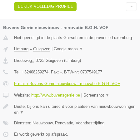
BEKIJK VOLLEDIG PROFIEL
Buvens Gerrie nieuwbouw - renovatie B.G.H. VOF
Niet gevestigd in de plaats Guirsch en in de provincie Luxemburg.
Limburg
»
Guigoven
|
Google maps
▼
Bredeweg,
,
3723
Guigoven
(
Limburg
)
Tel:
+32468259274
, Fax:
-
, BTW-nr:
0707549177
E-mail › Buvens Gerrie nieuwbouw - renovatie B.G.H. VOF
Website:
http://www.buvensgerrie.be
|
Screenshot
▼
Beste, bij ons kan u terecht voor plaatsen van nieuwbouwwoningen
en
▼
Diensten: Nieuwbouw, Renovatie, Vochtbestrijding
Er wordt gewerkt op afspraak.