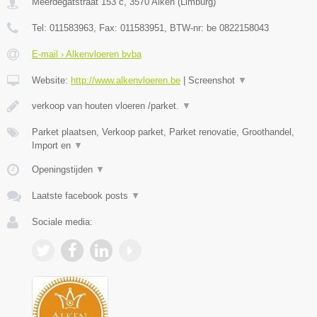
Meerdegatstraat 153 c
,
3570
Alken
(
Limburg
)
Tel:
011583963
, Fax:
011583951
, BTW-nr:
be 0822158043
E-mail › Alkenvloeren bvba
Website:
http://www.alkenvloeren.be
|
Screenshot
▼
verkoop van houten vloeren /parket.
▼
Parket plaatsen, Verkoop parket, Parket renovatie, Groothandel,
Import en
▼
Openingstijden
▼
Laatste facebook posts
▼
Sociale media: