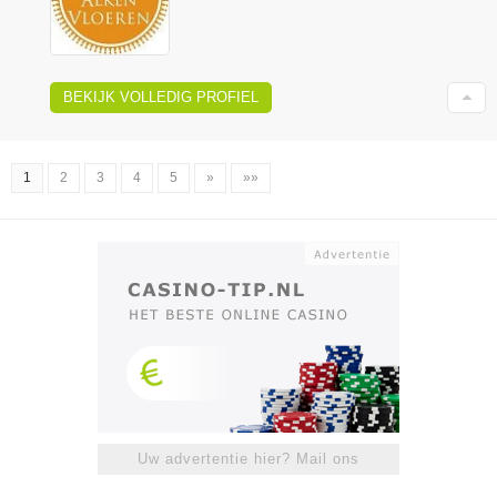
BEKIJK VOLLEDIG PROFIEL
1
2
3
4
5
»
»»
Uw advertentie hier? Mail ons