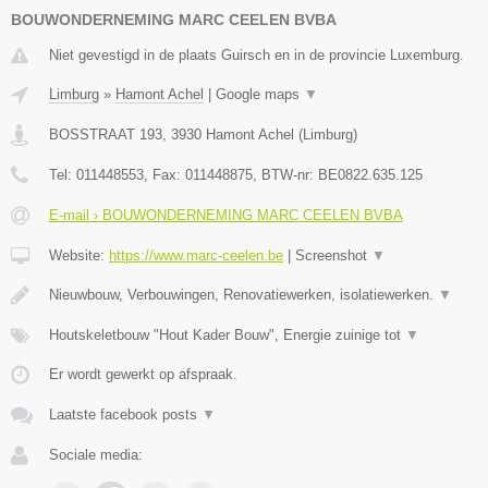
BOUWONDERNEMING MARC CEELEN BVBA
Niet gevestigd in de plaats Guirsch en in de provincie Luxemburg.
Limburg
»
Hamont Achel
|
Google maps
▼
BOSSTRAAT 193
,
3930
Hamont Achel
(
Limburg
)
Tel:
011448553
, Fax:
011448875
, BTW-nr:
BE0822.635.125
E-mail › BOUWONDERNEMING MARC CEELEN BVBA
Website:
https://www.marc-ceelen.be
|
Screenshot
▼
Nieuwbouw, Verbouwingen, Renovatiewerken, isolatiewerken.
▼
Houtskeletbouw "Hout Kader Bouw", Energie zuinige tot
▼
Er wordt gewerkt op afspraak.
Laatste facebook posts
▼
Sociale media: