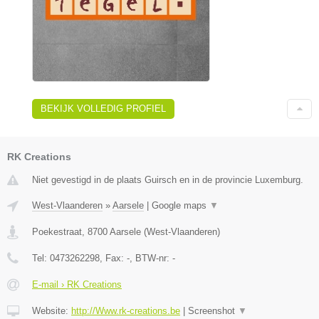
BEKIJK VOLLEDIG PROFIEL
RK Creations
Niet gevestigd in de plaats Guirsch en in de provincie Luxemburg.
West-Vlaanderen
»
Aarsele
|
Google maps
▼
Poekestraat
,
8700
Aarsele
(
West-Vlaanderen
)
Tel:
0473262298
, Fax:
-
, BTW-nr:
-
E-mail › RK Creations
Website:
http://Www.rk-creations.be
|
Screenshot
▼