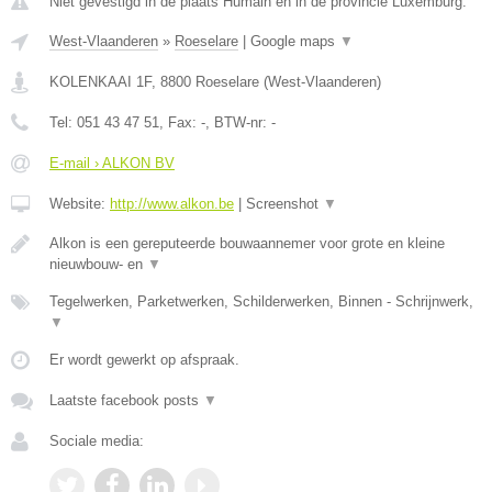
Niet gevestigd in de plaats Humain en in de provincie Luxemburg.
West-Vlaanderen
»
Roeselare
|
Google maps
▼
KOLENKAAI 1F
,
8800
Roeselare
(
West-Vlaanderen
)
Tel:
051 43 47 51
, Fax:
-
, BTW-nr:
-
E-mail › ALKON BV
Website:
http://www.alkon.be
|
Screenshot
▼
Alkon is een gereputeerde bouwaannemer voor grote en kleine
nieuwbouw- en
▼
Tegelwerken, Parketwerken, Schilderwerken, Binnen - Schrijnwerk,
▼
Er wordt gewerkt op afspraak.
Laatste facebook posts
▼
Sociale media: