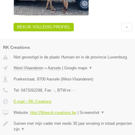
BEKIJK VOLLEDIG PROFIEL
RK Creations
Niet gevestigd in de plaats Humain en in de provincie Luxemburg.
West-Vlaanderen
»
Aarsele
|
Google maps
▼
Poekestraat
,
8700
Aarsele
(
West-Vlaanderen
)
Tel:
0473262298
, Fax:
-
, BTW-nr:
-
E-mail › RK Creations
Website:
http://Www.rk-creations.be
|
Screenshot
▼
Samen met mijn vader met reeds 30 jaar ervaring in totaal projecten
zijn
▼