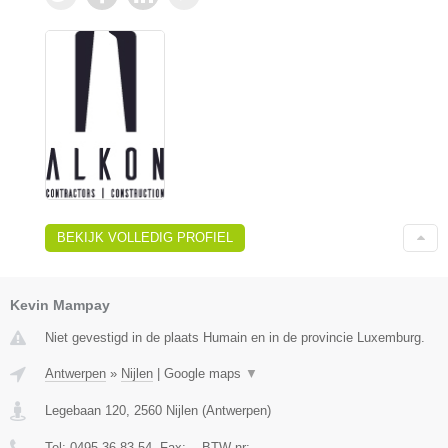
BEKIJK VOLLEDIG PROFIEL
Kevin Mampay
Niet gevestigd in de plaats Humain en in de provincie Luxemburg.
Antwerpen
»
Nijlen
|
Google maps
▼
Legebaan 120
,
2560
Nijlen
(
Antwerpen
)
Tel:
0495 36 83 54
, Fax:
-
, BTW-nr:
-