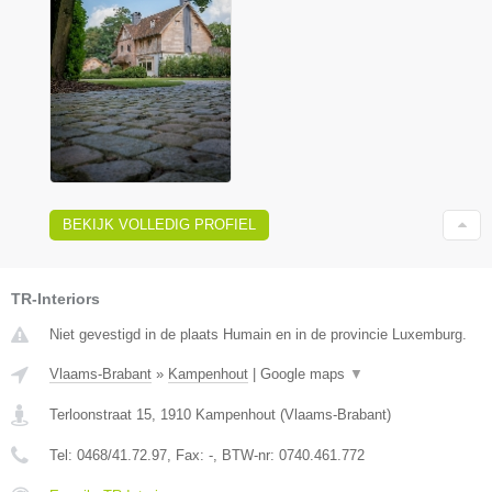
BEKIJK VOLLEDIG PROFIEL
TR-Interiors
Niet gevestigd in de plaats Humain en in de provincie Luxemburg.
Vlaams-Brabant
»
Kampenhout
|
Google maps
▼
Terloonstraat 15
,
1910
Kampenhout
(
Vlaams-Brabant
)
Tel:
0468/41.72.97
, Fax:
-
, BTW-nr:
0740.461.772