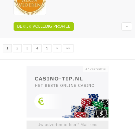
BEKIJK VOLLEDIG PROFIEL
1
2
3
4
5
»
»»
Uw advertentie hier? Mail ons