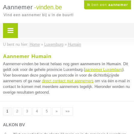
Ik ben een
aannemer
Aannemer
-vinden.be
Vind een aannemer bij u in de buurt!
U bent nu hier:
Home
»
Luxemburg
»
Humain
Aannemer Humain
Aannemer-vinden.be bevat helaas nog geen
aannemers in Humain
. Dit
geldt ook voor de gehele provincie Luxemburg (
aannemer Luxemburg
).
Voer bovenaan deze pagina uw postcode in voor de dichtstbijzijnde
aannemers of ga naar
direct contact met aannemers
om via één e-mail in
contact te komen met meerdere aannemers tegelijk. Hieronder worden nu
overige resultaten getoond.
1
2
3
4
5
»
»»
ALKON BV