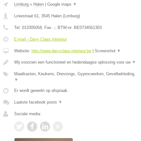
Limburg
»
Halen
|
Google maps
▼
Liniestraat 61
,
3545
Halen
(
Limburg
)
Tel:
013305058
, Fax:
-
, BTW-nr:
BE0734561303
E-mail › Davy Claes Interieur
Website:
http://www.davyclaes-interieur.be
|
Screenshot
▼
Wij voorzien een functioneel en hedendaagse oplossing voor uw
▼
Maatkasten, Keukens, Dressings, Gyprocwerken, Gevelbekleding,
▼
Er wordt gewerkt op afspraak.
Laatste facebook posts
▼
Sociale media: