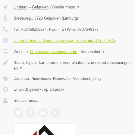
Limburg
»
Guigoven
|
Google maps
▼
Bredeweg,
,
3723
Guigoven
(
Limburg
)
Tel:
+32468259274
, Fax:
-
, BTW-nr:
0707549177
E-mail › Buvens Gerrie nieuwbouw - renovatie B.G.H. VOF
Website:
http://www.buvensgerrie.be
|
Screenshot
▼
Beste, bij ons kan u terecht voor plaatsen van nieuwbouwwoningen
en
▼
Diensten: Nieuwbouw, Renovatie, Vochtbestrijding
Er wordt gewerkt op afspraak.
Sociale media: