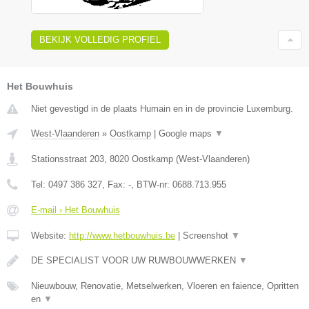
BEKIJK VOLLEDIG PROFIEL
Het Bouwhuis
Niet gevestigd in de plaats Humain en in de provincie Luxemburg.
West-Vlaanderen
»
Oostkamp
|
Google maps
▼
Stationsstraat 203
,
8020
Oostkamp
(
West-Vlaanderen
)
Tel:
0497 386 327
, Fax:
-
, BTW-nr:
0688.713.955
E-mail › Het Bouwhuis
Website:
http://www.hetbouwhuis.be
|
Screenshot
▼
DE SPECIALIST VOOR UW RUWBOUWWERKEN
▼
Nieuwbouw, Renovatie, Metselwerken, Vloeren en faience, Opritten
en
▼