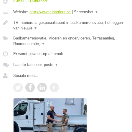
E-mail › TR-Interiors
Website:
http://www.tr-interiors.be
|
Screenshot
▼
TR-Interiors is gespecialiseerd in badkamerrenovatie, het leggen
van nieuwe
▼
Badkamerrenovatie, Vloeren en ondervloeren, Terrasaanleg,
Raamdecoratie,
▼
Er wordt gewerkt op afspraak.
Laatste facebook posts
▼
Sociale media: