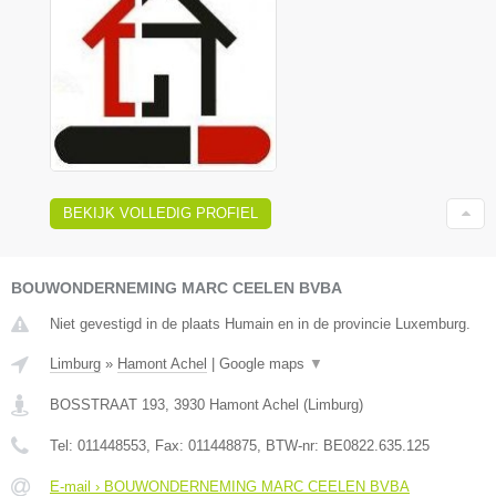
BEKIJK VOLLEDIG PROFIEL
BOUWONDERNEMING MARC CEELEN BVBA
Niet gevestigd in de plaats Humain en in de provincie Luxemburg.
Limburg
»
Hamont Achel
|
Google maps
▼
BOSSTRAAT 193
,
3930
Hamont Achel
(
Limburg
)
Tel:
011448553
, Fax:
011448875
, BTW-nr:
BE0822.635.125
E-mail › BOUWONDERNEMING MARC CEELEN BVBA