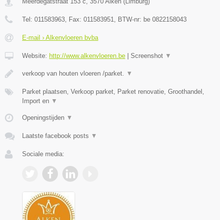
Meerdegatstraat 153 c
,
3570
Alken
(
Limburg
)
Tel:
011583963
, Fax:
011583951
, BTW-nr:
be 0822158043
E-mail › Alkenvloeren bvba
Website:
http://www.alkenvloeren.be
|
Screenshot
▼
verkoop van houten vloeren /parket.
▼
Parket plaatsen, Verkoop parket, Parket renovatie, Groothandel,
Import en
▼
Openingstijden
▼
Laatste facebook posts
▼
Sociale media: