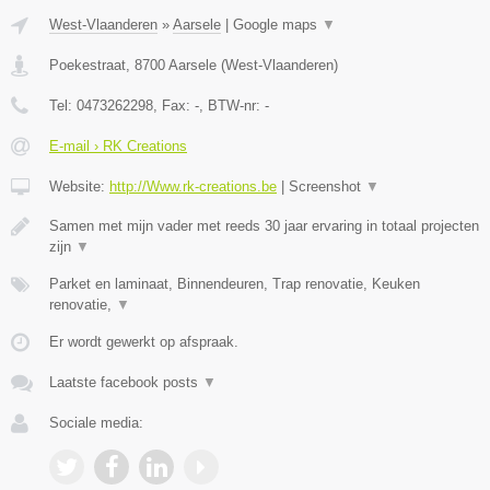
West-Vlaanderen
»
Aarsele
|
Google maps
▼
Poekestraat
,
8700
Aarsele
(
West-Vlaanderen
)
Tel:
0473262298
, Fax:
-
, BTW-nr:
-
E-mail › RK Creations
Website:
http://Www.rk-creations.be
|
Screenshot
▼
Samen met mijn vader met reeds 30 jaar ervaring in totaal projecten
zijn
▼
Parket en laminaat, Binnendeuren, Trap renovatie, Keuken
renovatie,
▼
Er wordt gewerkt op afspraak.
Laatste facebook posts
▼
Sociale media: