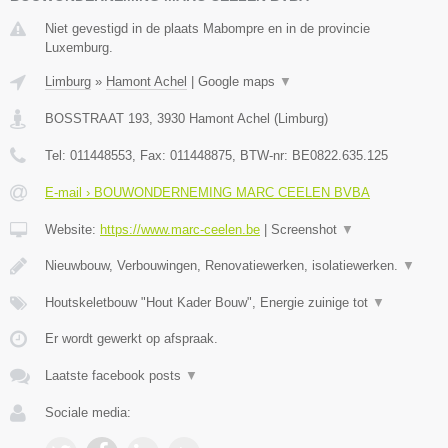
Niet gevestigd in de plaats Mabompre en in de provincie
Luxemburg.
Limburg
»
Hamont Achel
|
Google maps
▼
BOSSTRAAT 193
,
3930
Hamont Achel
(
Limburg
)
Tel:
011448553
, Fax:
011448875
, BTW-nr:
BE0822.635.125
E-mail › BOUWONDERNEMING MARC CEELEN BVBA
Website:
https://www.marc-ceelen.be
|
Screenshot
▼
Nieuwbouw, Verbouwingen, Renovatiewerken, isolatiewerken.
▼
Houtskeletbouw "Hout Kader Bouw", Energie zuinige tot
▼
Er wordt gewerkt op afspraak.
Laatste facebook posts
▼
Sociale media: