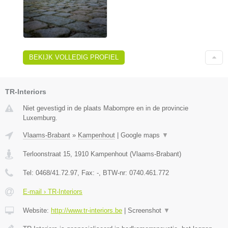
BEKIJK VOLLEDIG PROFIEL
TR-Interiors
Niet gevestigd in de plaats Mabompre en in de provincie
Luxemburg.
Vlaams-Brabant
»
Kampenhout
|
Google maps
▼
Terloonstraat 15
,
1910
Kampenhout
(
Vlaams-Brabant
)
Tel:
0468/41.72.97
, Fax:
-
, BTW-nr:
0740.461.772
E-mail › TR-Interiors
Website:
http://www.tr-interiors.be
|
Screenshot
▼