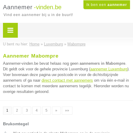
Ik ben een
aannemer
Aannemer
-vinden.be
Vind een aannemer bij u in de buurt!
U bent nu hier:
Home
»
Luxemburg
»
Mabompre
Aannemer Mabompre
Aannemer-vinden.be bevat helaas nog geen
aannemers in Mabompre
.
Dit geldt ook voor de gehele provincie Luxemburg (
aannemer Luxemburg
).
Voer bovenaan deze pagina uw postcode in voor de dichtstbijzijnde
aannemers of ga naar
direct contact met aannemers
om via één e-mail in
contact te komen met meerdere aannemers tegelijk. Hieronder worden nu
overige resultaten getoond.
1
2
3
4
5
»
»»
Brukomtegel