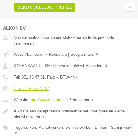
BEKIJK VOLLEDIG PROFIEL
ALKON BV
Niet gevestigd in de plaats Mabompre en in de provincie
Luxemburg.
West-Vlaanderen
»
Roeselare
|
Google maps
▼
KOLENKAAI 1F
,
8800
Roeselare
(
West-Vlaanderen
)
Tel:
051 43 47 51
, Fax:
-
, BTW-nr:
-
E-mail › ALKON BV
Website:
http://www.alkon.be
|
Screenshot
▼
Alkon is een gereputeerde bouwaannemer voor grote en kleine
nieuwbouw- en
▼
Tegelwerken, Parketwerken, Schilderwerken, Binnen - Schrijnwerk,
▼