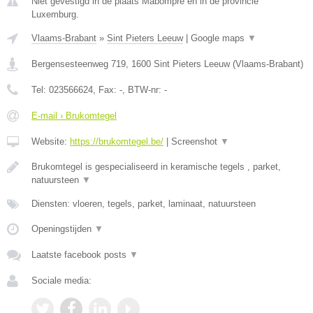
Niet gevestigd in de plaats Mabompre en in de provincie
Luxemburg.
Vlaams-Brabant
»
Sint Pieters Leeuw
|
Google maps
▼
Bergensesteenweg 719
,
1600
Sint Pieters Leeuw
(
Vlaams-Brabant
)
Tel:
023566624
, Fax:
-
, BTW-nr:
-
E-mail › Brukomtegel
Website:
https://brukomtegel.be/
|
Screenshot
▼
Brukomtegel is gespecialiseerd in keramische tegels , parket,
natuursteen
▼
Diensten: vloeren, tegels, parket, laminaat, natuursteen
Openingstijden
▼
Laatste facebook posts
▼
Sociale media: