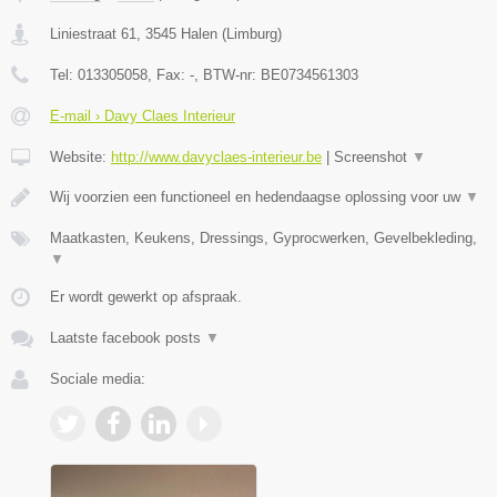
Liniestraat 61
,
3545
Halen
(
Limburg
)
Tel:
013305058
, Fax:
-
, BTW-nr:
BE0734561303
E-mail › Davy Claes Interieur
Website:
http://www.davyclaes-interieur.be
|
Screenshot
▼
Wij voorzien een functioneel en hedendaagse oplossing voor uw
▼
Maatkasten, Keukens, Dressings, Gyprocwerken, Gevelbekleding,
▼
Er wordt gewerkt op afspraak.
Laatste facebook posts
▼
Sociale media: