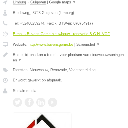
Limburg
»
Guigoven
|
Google maps
▼
Bredeweg,
,
3723
Guigoven
(
Limburg
)
Tel:
+32468259274
, Fax:
-
, BTW-nr:
0707549177
E-mail › Buvens Gerrie nieuwbouw - renovatie B.G.H. VOF
Website:
http://www.buvensgerrie.be
|
Screenshot
▼
Beste, bij ons kan u terecht voor plaatsen van nieuwbouwwoningen
en
▼
Diensten: Nieuwbouw, Renovatie, Vochtbestrijding
Er wordt gewerkt op afspraak.
Sociale media: