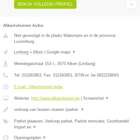
BEKIJK VOLLEDIG PROFIEL
Alkenvloeren bvba
Niet gevestigd in de plaats Mabompre en in de provincie
Luxemburg.
Limburg
»
Alken
|
Google maps
▼
Meerdegatstraat 153 c
,
3570
Alken
(
Limburg
)
Tel:
011583963
, Fax:
011583951
, BTW-nr:
be 0822158043
E-mail › Alkenvloeren bvba
Website:
http://www.alkenvloeren.be
|
Screenshot
▼
verkoop van houten vloeren /parket.
▼
Parket plaatsen, Verkoop parket, Parket renovatie, Groothandel,
Import en
▼
Openingstijden
▼