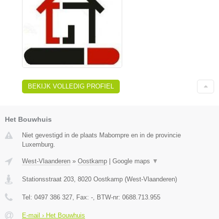
BEKIJK VOLLEDIG PROFIEL
Het Bouwhuis
Niet gevestigd in de plaats Mabompre en in de provincie
Luxemburg.
West-Vlaanderen
»
Oostkamp
|
Google maps
▼
Stationsstraat 203
,
8020
Oostkamp
(
West-Vlaanderen
)
Tel:
0497 386 327
, Fax:
-
, BTW-nr:
0688.713.955
E-mail › Het Bouwhuis