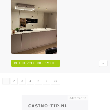
BEKIJK VOLLEDIG PROFIEL
1
2
3
4
5
»
»»