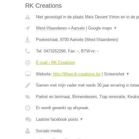
RK Creations
Niet gevestigd in de plaats Meix Devant Virton en in de 
West-Vlaanderen
»
Aarsele
|
Google maps
▼
Poekestraat
,
8700
Aarsele
(
West-Vlaanderen
)
Tel:
0473262298
, Fax:
-
, BTW-nr:
-
E-mail › RK Creations
Website:
http://Www.rk-creations.be
|
Screenshot
▼
Samen met mijn vader met reeds 30 jaar ervaring in totaa
Parket en laminaat, Binnendeuren, Trap renovatie, Keuke
Er wordt gewerkt op afspraak.
Laatste facebook posts
▼
Sociale media: