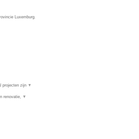
provincie Luxemburg.
l projecten zijn
▼
n renovatie,
▼