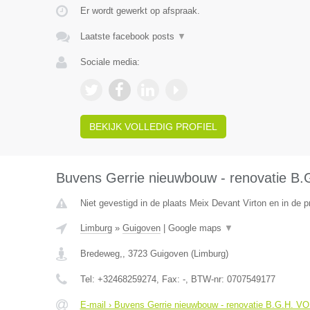
Er wordt gewerkt op afspraak.
Laatste facebook posts
▼
Sociale media:
BEKIJK VOLLEDIG PROFIEL
Buvens Gerrie nieuwbouw - renovatie B
Niet gevestigd in de plaats Meix Devant Virton en in de 
Limburg
»
Guigoven
|
Google maps
▼
Bredeweg,
,
3723
Guigoven
(
Limburg
)
Tel:
+32468259274
, Fax:
-
, BTW-nr:
0707549177
E-mail › Buvens Gerrie nieuwbouw - renovatie B.G.H. V