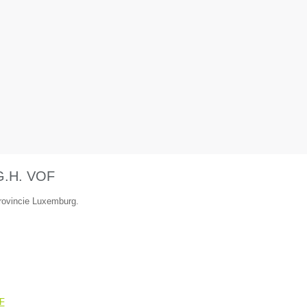
.G.H. VOF
provincie Luxemburg.
OF