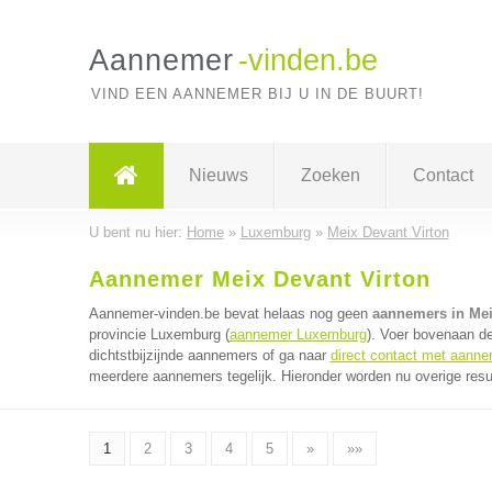
Aannemer
-vinden.be
VIND EEN AANNEMER BIJ U IN DE BUURT!
Nieuws
Zoeken
Contact
U bent nu hier:
Home
»
Luxemburg
»
Meix Devant Virton
Aannemer Meix Devant Virton
Aannemer-vinden.be bevat helaas nog geen
aannemers in Mei
provincie Luxemburg (
aannemer Luxemburg
). Voer bovenaan d
dichtstbijzijnde aannemers of ga naar
direct contact met aann
meerdere aannemers tegelijk. Hieronder worden nu overige resu
1
2
3
4
5
»
»»