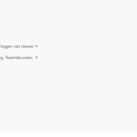
t leggen van nieuwe
▼
leg, Raamdecoratie,
▼