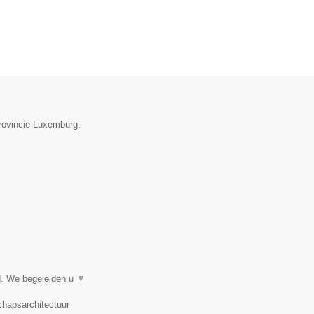
provincie Luxemburg.
d. We begeleiden u
▼
chapsarchitectuur