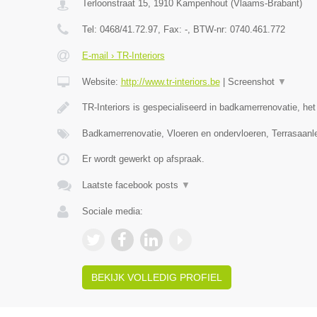
Terloonstraat 15
,
1910
Kampenhout
(
Vlaams-Brabant
)
Tel:
0468/41.72.97
, Fax:
-
, BTW-nr:
0740.461.772
E-mail › TR-Interiors
Website:
http://www.tr-interiors.be
|
Screenshot
▼
TR-Interiors is gespecialiseerd in badkamerrenovatie, he
Badkamerrenovatie, Vloeren en ondervloeren, Terrasaan
Er wordt gewerkt op afspraak.
Laatste facebook posts
▼
Sociale media:
BEKIJK VOLLEDIG PROFIEL