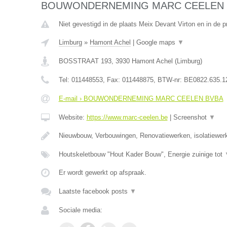
BOUWONDERNEMING MARC CEELEN 
Niet gevestigd in de plaats Meix Devant Virton en in de 
Limburg
»
Hamont Achel
|
Google maps
▼
BOSSTRAAT 193
,
3930
Hamont Achel
(
Limburg
)
Tel:
011448553
, Fax:
011448875
, BTW-nr:
BE0822.635.1
E-mail › BOUWONDERNEMING MARC CEELEN BVBA
Website:
https://www.marc-ceelen.be
|
Screenshot
▼
Nieuwbouw, Verbouwingen, Renovatiewerken, isolatiewer
Houtskeletbouw "Hout Kader Bouw", Energie zuinige tot
Er wordt gewerkt op afspraak.
Laatste facebook posts
▼
Sociale media: