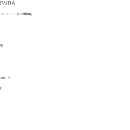
BVBA
provincie Luxemburg.
25
ken.
▼
▼