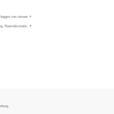
t leggen van nieuwe
▼
leg, Raamdecoratie,
▼
mburg.