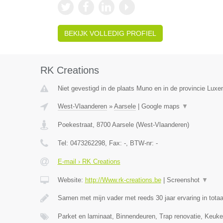
BEKIJK VOLLEDIG PROFIEL
RK Creations
Niet gevestigd in de plaats Muno en in de provincie Luxe
West-Vlaanderen
»
Aarsele
|
Google maps
▼
Poekestraat
,
8700
Aarsele
(
West-Vlaanderen
)
Tel:
0473262298
, Fax:
-
, BTW-nr:
-
E-mail › RK Creations
Website:
http://Www.rk-creations.be
|
Screenshot
▼
Samen met mijn vader met reeds 30 jaar ervaring in totaa
Parket en laminaat, Binnendeuren, Trap renovatie, Keuke