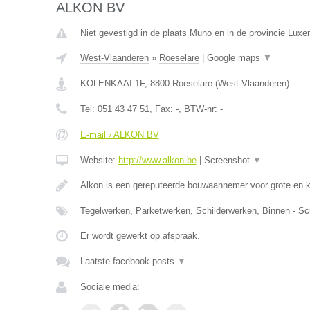
ALKON BV
Niet gevestigd in de plaats Muno en in de provincie Luxe
West-Vlaanderen
»
Roeselare
|
Google maps
▼
KOLENKAAI 1F
,
8800
Roeselare
(
West-Vlaanderen
)
Tel:
051 43 47 51
, Fax:
-
, BTW-nr:
-
E-mail › ALKON BV
Website:
http://www.alkon.be
|
Screenshot
▼
Alkon is een gereputeerde bouwaannemer voor grote en 
Tegelwerken, Parketwerken, Schilderwerken, Binnen - Sc
Er wordt gewerkt op afspraak.
Laatste facebook posts
▼
Sociale media: