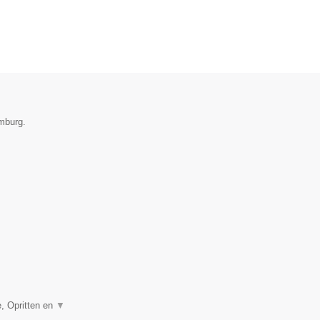
mburg.
, Opritten en
▼