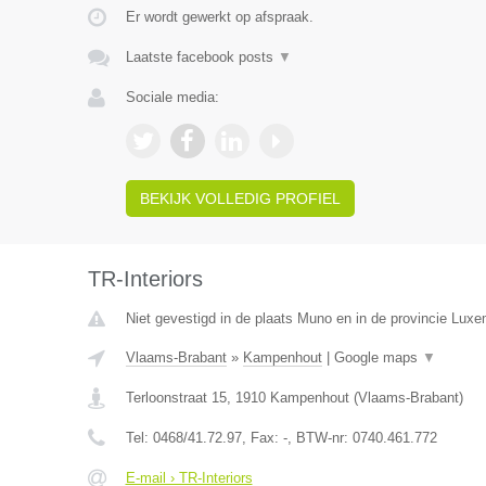
Er wordt gewerkt op afspraak.
Laatste facebook posts
▼
Sociale media:
BEKIJK VOLLEDIG PROFIEL
TR-Interiors
Niet gevestigd in de plaats Muno en in de provincie Luxe
Vlaams-Brabant
»
Kampenhout
|
Google maps
▼
Terloonstraat 15
,
1910
Kampenhout
(
Vlaams-Brabant
)
Tel:
0468/41.72.97
, Fax:
-
, BTW-nr:
0740.461.772
E-mail › TR-Interiors