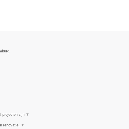
mburg.
l projecten zijn
▼
n renovatie,
▼