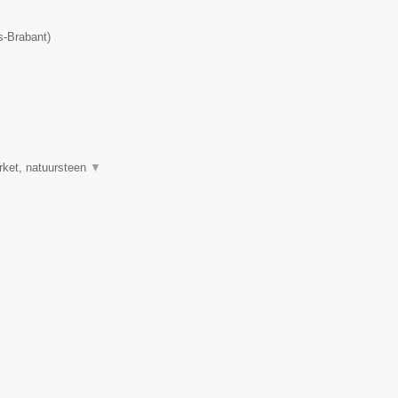
-Brabant
)
rket, natuursteen
▼