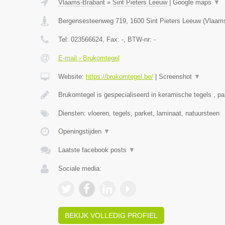
Vlaams-Brabant
»
Sint Pieters Leeuw
|
Google maps
▼
Bergensesteenweg 719
,
1600
Sint Pieters Leeuw
(
Vlaams
Tel:
023566624
, Fax:
-
, BTW-nr:
-
E-mail › Brukomtegel
Website:
https://brukomtegel.be/
|
Screenshot
▼
Brukomtegel is gespecialiseerd in keramische tegels , pa
Diensten: vloeren, tegels, parket, laminaat, natuursteen
Openingstijden
▼
Laatste facebook posts
▼
Sociale media:
BEKIJK VOLLEDIG PROFIEL