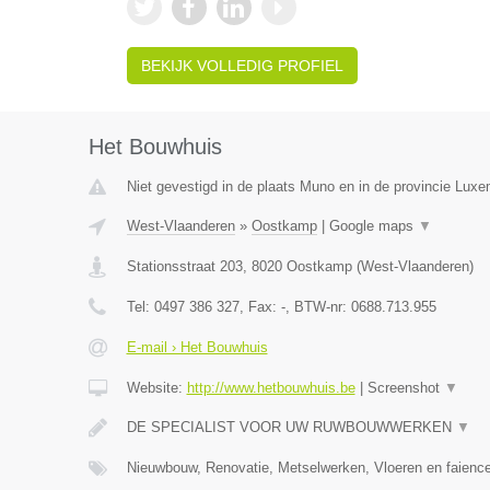
BEKIJK VOLLEDIG PROFIEL
Het Bouwhuis
Niet gevestigd in de plaats Muno en in de provincie Luxe
West-Vlaanderen
»
Oostkamp
|
Google maps
▼
Stationsstraat 203
,
8020
Oostkamp
(
West-Vlaanderen
)
Tel:
0497 386 327
, Fax:
-
, BTW-nr:
0688.713.955
E-mail › Het Bouwhuis
Website:
http://www.hetbouwhuis.be
|
Screenshot
▼
DE SPECIALIST VOOR UW RUWBOUWWERKEN
▼
Nieuwbouw, Renovatie, Metselwerken, Vloeren en faience