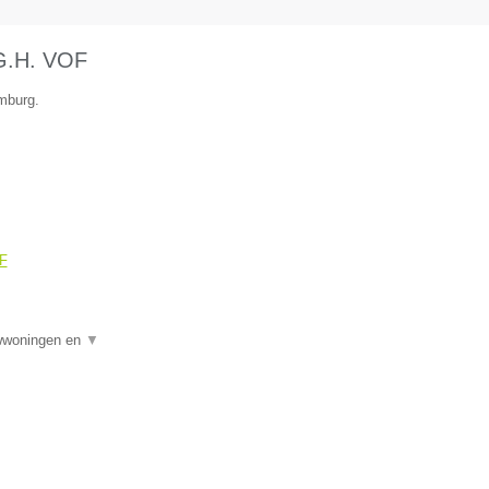
.G.H. VOF
mburg.
OF
uwwoningen en
▼