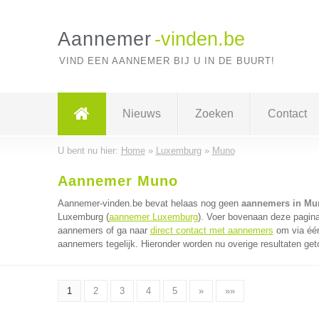
Aannemer
-vinden.be
VIND EEN AANNEMER BIJ U IN DE BUURT!
Nieuws
Zoeken
Contact
U bent nu hier:
Home
»
Luxemburg
»
Muno
Aannemer Muno
Aannemer-vinden.be bevat helaas nog geen
aannemers in Mu
Luxemburg (
aannemer Luxemburg
). Voer bovenaan deze pagina
aannemers of ga naar
direct contact met aannemers
om via één
aannemers tegelijk. Hieronder worden nu overige resultaten get
1
2
3
4
5
»
»»