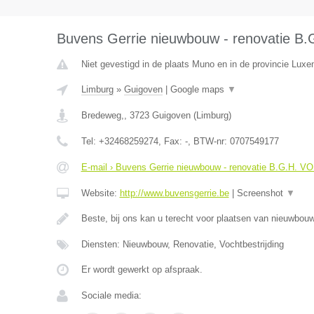
Buvens Gerrie nieuwbouw - renovatie B
Niet gevestigd in de plaats Muno en in de provincie Luxe
Limburg
»
Guigoven
|
Google maps
▼
Bredeweg,
,
3723
Guigoven
(
Limburg
)
Tel:
+32468259274
, Fax:
-
, BTW-nr:
0707549177
E-mail › Buvens Gerrie nieuwbouw - renovatie B.G.H. V
Website:
http://www.buvensgerrie.be
|
Screenshot
▼
Beste, bij ons kan u terecht voor plaatsen van nieuwbo
Diensten: Nieuwbouw, Renovatie, Vochtbestrijding
Er wordt gewerkt op afspraak.
Sociale media: