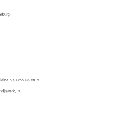
mburg.
kleine nieuwbouw- en
▼
hrijnwerk,
▼