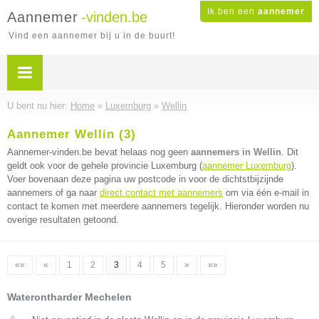
Ik ben een
aannemer
Aannemer
-vinden.be
Vind een aannemer bij u in de buurt!
U bent nu hier:
Home
»
Luxemburg
»
Wellin
Aannemer Wellin (3)
Aannemer-vinden.be bevat helaas nog geen
aannemers in Wellin
. Dit
geldt ook voor de gehele provincie Luxemburg (
aannemer Luxemburg
).
Voer bovenaan deze pagina uw postcode in voor de dichtstbijzijnde
aannemers of ga naar
direct contact met aannemers
om via één e-mail in
contact te komen met meerdere aannemers tegelijk. Hieronder worden nu
overige resultaten getoond.
««
«
1
2
3
4
5
»
»»
Waterontharder Mechelen