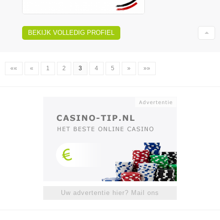
BEKIJK VOLLEDIG PROFIEL
««
«
1
2
3
4
5
»
»»
Uw advertentie hier? Mail ons