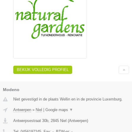
BEKIJK VOLLEDIG PROFIEL
Modeno
Niet gevestigd in de plaats Wellin en in de provincie Luxemburg.
Antwerpen
»
Niel
|
Google maps
▼
Antwerpsestraat 30b
,
2845
Niel
(
Antwerpen
)
Tel:
0456197245
, Fax:
-
, BTW-nr:
-