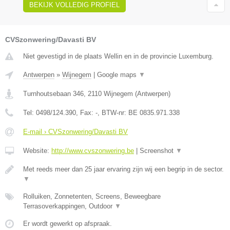
BEKIJK VOLLEDIG PROFIEL
CVSzonwering/Davasti BV
Niet gevestigd in de plaats Wellin en in de provincie Luxemburg.
Antwerpen
»
Wijnegem
|
Google maps
▼
Turnhoutsebaan 346
,
2110
Wijnegem
(
Antwerpen
)
Tel:
0498/124.390
, Fax:
-
, BTW-nr:
BE 0835.971.338
E-mail › CVSzonwering/Davasti BV
Website:
http://www.cvszonwering.be
|
Screenshot
▼
Met reeds meer dan 25 jaar ervaring zijn wij een begrip in de sector.
▼
Rolluiken, Zonnetenten, Screens, Beweegbare
Terrasoverkappingen, Outdoor
▼
Er wordt gewerkt op afspraak.