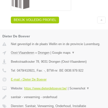
BEKIJK VOLLEDIG PROFIEL
Dieter De Boever
Niet gevestigd in de plaats Wellin en in de provincie Luxemburg.
Oost-Vlaanderen
»
Drongen
|
Google maps
▼
Beekstraatkouter 78
,
9031
Drongen
(
Oost-Vlaanderen
)
Tel:
0479/410921
, Fax:
-
, BTW-nr:
BE 0838.979.922
E-mail › Dieter De Boever
Website:
https://www.dieterdeboever.be/
|
Screenshot
▼
sanitair - verwarming - onderhoud
Diensten: Sanitair, Verwarming, Onderhoud, Installatie