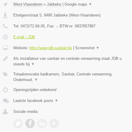
West-Vlaanderen
»
Jabbeke
|
Google maps
▼
Ettelgemstraat 5
,
8490
Jabbeke
(
West-Vlaanderen
)
Tel:
0472/72.84.05
, Fax:
-
, BTW-nr:
0837857987
E-mail › JDB
Website:
http://www.jdb-sanitair.be
|
Screenshot
▼
Als installateur van sanitair en centrale verwarming staat JDB u
steeds bij
▼
Totaalrenovatie badkamers, Sanitair, Centrale verwarming,
Onderhoud,
▼
Openingstijden onbekend
Laatste facebook posts
▼
Sociale media: