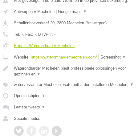
Niet gevestigd in de plaats Wellin en in de provincie Luxemburg.
Antwerpen
»
Mechelen
|
Google maps
▼
Schaliënhoevedreef 20
,
2800
Mechelen
(
Antwerpen
)
Tel:
-
, Fax:
-
, BTW-nr:
-
E-mail › Waterontharder Mechelen
Website:
https://wateronthardermechelen.com/
|
Screenshot
▼
Waterontharder Mechelen biedt professionele oplossingen voor
gezinnen en
▼
waterverzachter Mechelen, waterontharder installeren Mechelen,
▼
Openingstijden
▼
Laatste tweets
▼
Sociale media: