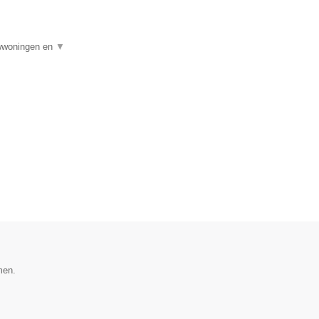
uwwoningen en
▼
men.