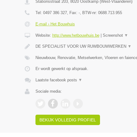
Stationsstraat 203
,
8020
Oostkamp
(
West-Vlaanderen
)
Tel:
0497 386 327
, Fax:
-
, BTW-nr:
0688.713.955
E-mail › Het Bouwhuis
Website:
http://www.hetbouwhuis.be
|
Screenshot
▼
DE SPECIALIST VOOR UW RUWBOUWWERKEN
▼
Nieuwbouw, Renovatie, Metselwerken, Vloeren en faience
Er wordt gewerkt op afspraak.
Laatste facebook posts
▼
Sociale media:
BEKIJK VOLLEDIG PROFIEL