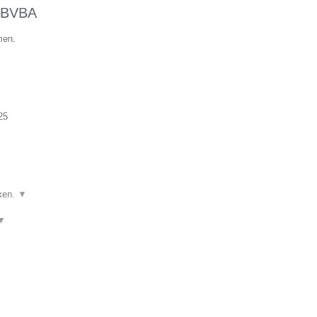
BVBA
men.
25
ken.
▼
▼