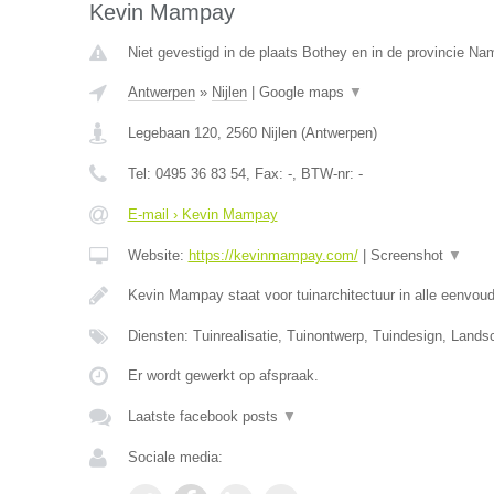
Kevin Mampay
Niet gevestigd in de plaats Bothey en in de provincie Na
Antwerpen
»
Nijlen
|
Google maps
▼
Legebaan 120
,
2560
Nijlen
(
Antwerpen
)
Tel:
0495 36 83 54
, Fax:
-
, BTW-nr:
-
E-mail › Kevin Mampay
Website:
https://kevinmampay.com/
|
Screenshot
▼
Kevin Mampay staat voor tuinarchitectuur in alle eenvou
Diensten: Tuinrealisatie, Tuinontwerp, Tuindesign, Lands
Er wordt gewerkt op afspraak.
Laatste facebook posts
▼
Sociale media: