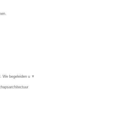
men.
d. We begeleiden u
▼
chapsarchitectuur