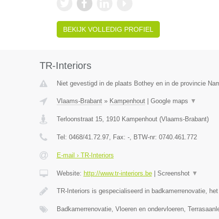
BEKIJK VOLLEDIG PROFIEL
TR-Interiors
Niet gevestigd in de plaats Bothey en in de provincie Na
Vlaams-Brabant
»
Kampenhout
|
Google maps
▼
Terloonstraat 15
,
1910
Kampenhout
(
Vlaams-Brabant
)
Tel:
0468/41.72.97
, Fax:
-
, BTW-nr:
0740.461.772
E-mail › TR-Interiors
Website:
http://www.tr-interiors.be
|
Screenshot
▼
TR-Interiors is gespecialiseerd in badkamerrenovatie, he
Badkamerrenovatie, Vloeren en ondervloeren, Terrasaan