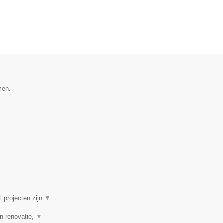
men.
l projecten zijn
▼
n renovatie,
▼