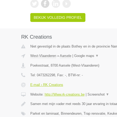
BEKIJK VOLLEDIG PROFIEL
RK Creations
Niet gevestigd in de plaats Bothey en in de provincie Na
West-Vlaanderen
»
Aarsele
|
Google maps
▼
Poekestraat
,
8700
Aarsele
(
West-Vlaanderen
)
Tel:
0473262298
, Fax:
-
, BTW-nr:
-
E-mail › RK Creations
Website:
http://Www.rk-creations.be
|
Screenshot
▼
Samen met mijn vader met reeds 30 jaar ervaring in totaa
Parket en laminaat, Binnendeuren, Trap renovatie, Keuke