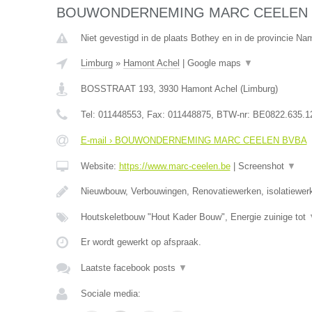
BOUWONDERNEMING MARC CEELEN 
Niet gevestigd in de plaats Bothey en in de provincie Na
Limburg
»
Hamont Achel
|
Google maps
▼
BOSSTRAAT 193
,
3930
Hamont Achel
(
Limburg
)
Tel:
011448553
, Fax:
011448875
, BTW-nr:
BE0822.635.1
E-mail › BOUWONDERNEMING MARC CEELEN BVBA
Website:
https://www.marc-ceelen.be
|
Screenshot
▼
Nieuwbouw, Verbouwingen, Renovatiewerken, isolatiewer
Houtskeletbouw "Hout Kader Bouw", Energie zuinige tot
Er wordt gewerkt op afspraak.
Laatste facebook posts
▼
Sociale media: