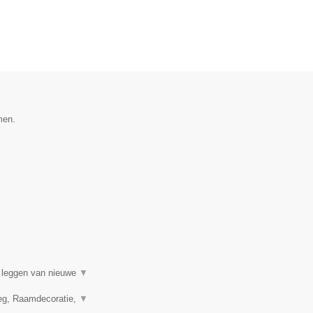
men.
t leggen van nieuwe
▼
leg, Raamdecoratie,
▼