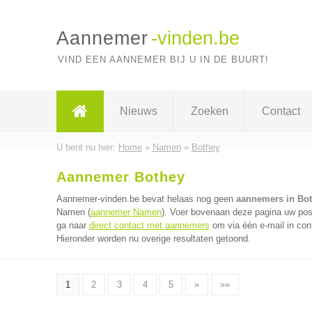
Aannemer
-vinden.be
VIND EEN AANNEMER BIJ U IN DE BUURT!
Nieuws
Zoeken
Contact
U bent nu hier:
Home
»
Namen
»
Bothey
Aannemer Bothey
Aannemer-vinden.be bevat helaas nog geen
aannemers in Bo
Namen (
aannemer Namen
). Voer bovenaan deze pagina uw post
ga naar
direct contact met aannemers
om via één e-mail in con
Hieronder worden nu overige resultaten getoond.
1
2
3
4
5
»
»»