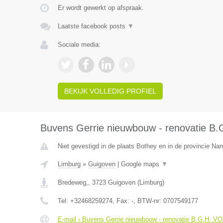
Er wordt gewerkt op afspraak.
Laatste facebook posts
▼
Sociale media:
BEKIJK VOLLEDIG PROFIEL
Buvens Gerrie nieuwbouw - renovatie B
Niet gevestigd in de plaats Bothey en in de provincie Na
Limburg
»
Guigoven
|
Google maps
▼
Bredeweg,
,
3723
Guigoven
(
Limburg
)
Tel:
+32468259274
, Fax:
-
, BTW-nr:
0707549177
E-mail › Buvens Gerrie nieuwbouw - renovatie B.G.H. V