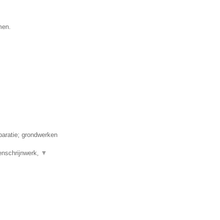
men.
aratie; grondwerken
enschrijnwerk,
▼