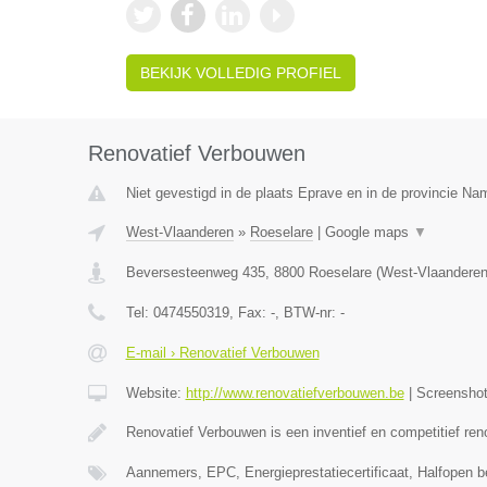
BEKIJK VOLLEDIG PROFIEL
Renovatief Verbouwen
Niet gevestigd in de plaats Eprave en in de provincie Na
West-Vlaanderen
»
Roeselare
|
Google maps
▼
Beversesteenweg 435
,
8800
Roeselare
(
West-Vlaandere
Tel:
0474550319
, Fax:
-
, BTW-nr:
-
E-mail › Renovatief Verbouwen
Website:
http://www.renovatiefverbouwen.be
|
Screensho
Renovatief Verbouwen is een inventief en competitief ren
Aannemers, EPC, Energieprestatiecertificaat, Halfopen 