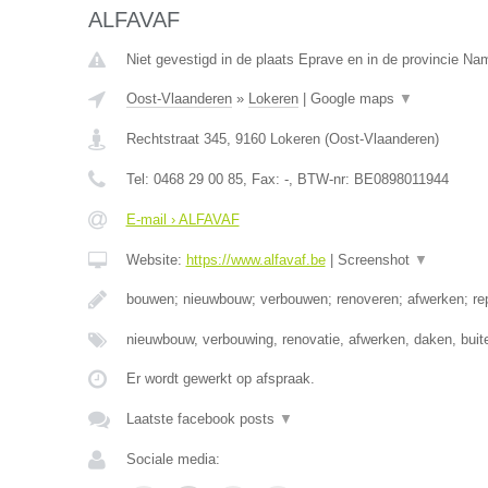
ALFAVAF
Niet gevestigd in de plaats Eprave en in de provincie Na
Oost-Vlaanderen
»
Lokeren
|
Google maps
▼
Rechtstraat 345
,
9160
Lokeren
(
Oost-Vlaanderen
)
Tel:
0468 29 00 85
, Fax:
-
, BTW-nr:
BE0898011944
E-mail › ALFAVAF
Website:
https://www.alfavaf.be
|
Screenshot
▼
bouwen; nieuwbouw; verbouwen; renoveren; afwerken; rep
nieuwbouw, verbouwing, renovatie, afwerken, daken, buit
Er wordt gewerkt op afspraak.
Laatste facebook posts
▼
Sociale media: