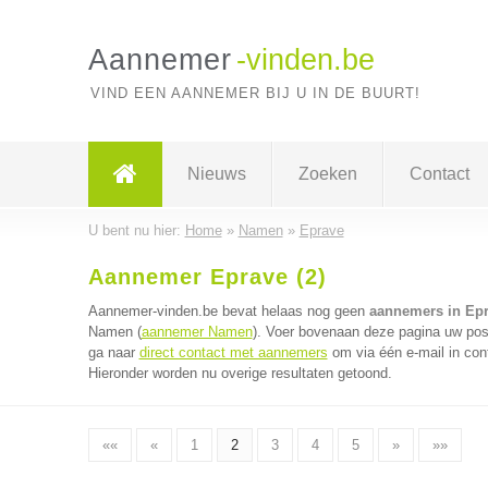
Aannemer
-vinden.be
VIND EEN AANNEMER BIJ U IN DE BUURT!
Nieuws
Zoeken
Contact
U bent nu hier:
Home
»
Namen
»
Eprave
Aannemer Eprave (2)
Aannemer-vinden.be bevat helaas nog geen
aannemers in Ep
Namen (
aannemer Namen
). Voer bovenaan deze pagina uw post
ga naar
direct contact met aannemers
om via één e-mail in con
Hieronder worden nu overige resultaten getoond.
««
«
1
2
3
4
5
»
»»