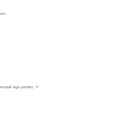
men.
onmaak lege panden,
▼