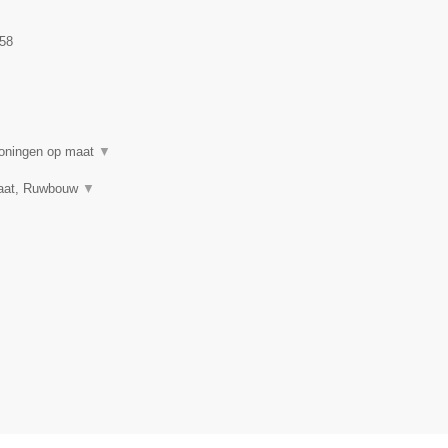
58
woningen op maat
▼
 maat, Ruwbouw
▼