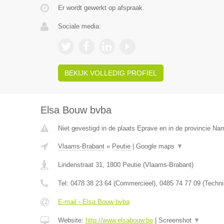
Er wordt gewerkt op afspraak.
Sociale media:
BEKIJK VOLLEDIG PROFIEL
Elsa Bouw bvba
Niet gevestigd in de plaats Eprave en in de provincie Na
Vlaams-Brabant
»
Peutie
|
Google maps
▼
Lindenstraat 31
,
1800
Peutie
(
Vlaams-Brabant
)
Tel:
0478 38 23 64 (Commercieel), 0485 74 77 09 (Techni
E-mail › Elsa Bouw bvba
Website:
http://www.elsabouw.be
|
Screenshot
▼