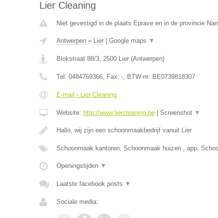
Lier Cleaning
Niet gevestigd in de plaats Eprave en in de provincie Na
Antwerpen
»
Lier
|
Google maps
▼
Blokstraat 88/3
,
2500
Lier
(
Antwerpen
)
Tel:
0484769366
, Fax:
-
, BTW-nr:
BE0739818307
E-mail › Lier Cleaning
Website:
http://www.liercleaning.be
|
Screenshot
▼
Hallo, wij zijn een schoonmaakbedrijf vanuit Lier
Schoonmaak kantoren, Schoonmaak huizen , app, Scho
Openingstijden
▼
Laatste facebook posts
▼
Sociale media: