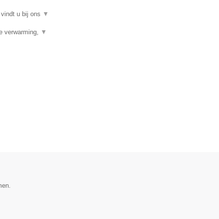
 vindt u bij ons
▼
ale verwarming,
▼
men.