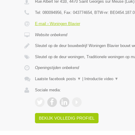
Rue Albert Ier 41B
,
4470
Saint Georges sur Meuse
(
Luik
)
Tel:
080094956
, Fax:
043774654
, BTW-nr:
BE0454.187.0
E-mail › Woningen Blavier
Website onbekend
Sleutel op de deur bouwbedrijf Woningen Blavier bouwt 
Sleutel op de deur woningen, Traditionele woningen op
Openingstijden onbekend
Laatste facebook posts
▼
|
Introductie video
▼
Sociale media:
BEKIJK VOLLEDIG PROFIEL