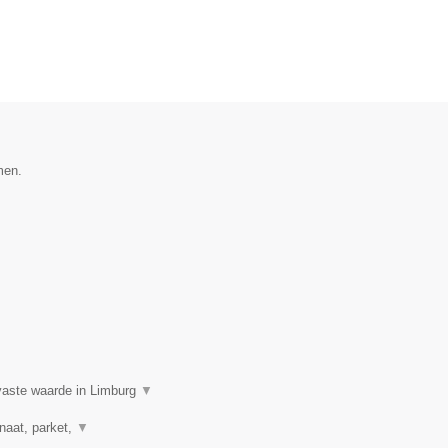
men.
aste waarde in Limburg
▼
naat, parket,
▼