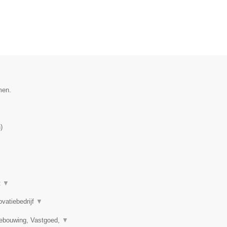
men.
n
)
t
▼
ovatiebedrijf
▼
bebouwing, Vastgoed,
▼