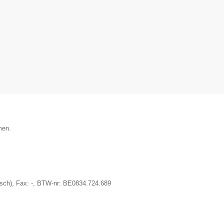
men.
sch)
, Fax:
-
, BTW-nr:
BE0834.724.689