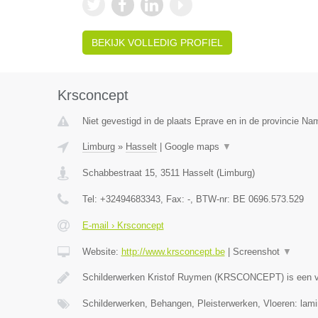
BEKIJK VOLLEDIG PROFIEL
Krsconcept
Niet gevestigd in de plaats Eprave en in de provincie Na
Limburg
»
Hasselt
|
Google maps
▼
Schabbestraat 15
,
3511
Hasselt
(
Limburg
)
Tel:
+32494683343
, Fax:
-
, BTW-nr:
BE 0696.573.529
E-mail › Krsconcept
Website:
http://www.krsconcept.be
|
Screenshot
▼
Schilderwerken Kristof Ruymen (KRSCONCEPT) is een v
Schilderwerken, Behangen, Pleisterwerken, Vloeren: lami