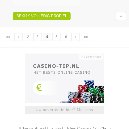
BEKIJK VOLLEDIG PROFIEL
««
«
2
3
4
5
6
»
»»
Uw advertentie hier? Mail ons
Ik kwam, ik zocht, ik vond - Julius Caesar / 47 v.Chr. ;)