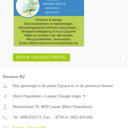
BEKIJK VOLLEDIG PROFIEL
Desauw BV
Niet gevestigd in de plaats Eprave en in de provincie Namen.
West-Vlaanderen
»
Lauwe
|
Google maps
▼
Menenstraat 79
,
8930
Lauwe
(
West-Vlaanderen
)
Tel:
0495/332173
, Fax:
-
, BTW-nr:
0831.819.936
E-mail › Desauw BV