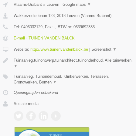
Vlaams-Brabant
»
Leuven
|
Google maps
▼
Wakkerzeelsebaan 123
,
3018
Leuven
(
Vlaams-Brabant
)
Tel:
0496032129
, Fax:
-
, BTW-nr:
0639692333
E-mail › TUINEN VANDEN BALCK
Website:
http://www.tuinenvandenbalck.be
|
Screenshot
▼
Tuinaanleg,tuinontwerp,tuinarchitect,tuinonderhoud. Alle tuinwerken.
▼
Tuinaanleg, Tuinonderhoud, Klinkerwerken, Terrassen,
Grondwerken, Bomen
▼
Openingstijden onbekend
Sociale media: