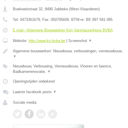
Boekweitstraat 32
,
8490
Jabbeke
(
West-Vlaanderen
)
Tel:
0473361679
, Fax:
050705609
, BTW-nr:
BE 897 581 085
E-mail › Algemene Bouwwerken Kim Vanmassenhove BVBA
Website:
http://www.kv-bvba.be
|
Screenshot
▼
Algemene bouwwerken: Nieuwbouw, verbouwingen, vernieuwbouw,
▼
Nieuwbouw, Verbouwing, Vernieuwbouw, Vloeren en faience,
Badkamerrenovatie,
▼
Openingstijden onbekend
Laatste facebook posts
▼
Sociale media: