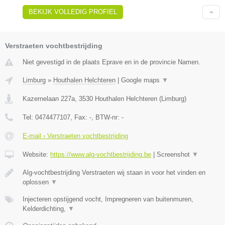
BEKIJK VOLLEDIG PROFIEL
Verstraeten vochtbestrijding
Niet gevestigd in de plaats Eprave en in de provincie Namen.
Limburg
»
Houthalen Helchteren
|
Google maps
▼
Kazernelaan 227a
,
3530
Houthalen Helchteren
(
Limburg
)
Tel:
0474477107
, Fax:
-
, BTW-nr:
-
E-mail › Verstraeten vochtbestrijding
Website:
https://www.alg-vochtbestrijding.be
|
Screenshot
▼
Alg-vochtbestrijding Verstraeten wij staan in voor het vinden en
oplossen
▼
Injecteren opstijgend vocht, Impregneren van buitenmuren,
Kelderdichting,
▼