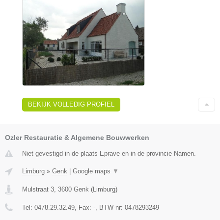
BEKIJK VOLLEDIG PROFIEL
Ozler Restauratie & Algemene Bouwwerken
Niet gevestigd in de plaats Eprave en in de provincie Namen.
Limburg
»
Genk
|
Google maps
▼
Mulstraat 3
,
3600
Genk
(
Limburg
)
Tel:
0478.29.32.49
, Fax:
-
, BTW-nr:
0478293249