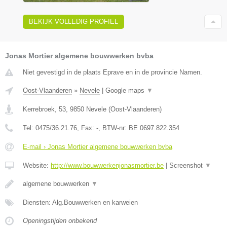
BEKIJK VOLLEDIG PROFIEL
Jonas Mortier algemene bouwwerken bvba
Niet gevestigd in de plaats Eprave en in de provincie Namen.
Oost-Vlaanderen
»
Nevele
|
Google maps
▼
Kerrebroek, 53
,
9850
Nevele
(
Oost-Vlaanderen
)
Tel:
0475/36.21.76
, Fax:
-
, BTW-nr:
BE 0697.822.354
E-mail › Jonas Mortier algemene bouwwerken bvba
Website:
http://www.bouwwerkenjonasmortier.be
|
Screenshot
▼
algemene bouwwerken
▼
Diensten: Alg.Bouwwerken en karweien
Openingstijden onbekend