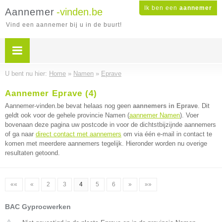
Ik ben een
aannemer
Aannemer
-vinden.be
Vind een aannemer bij u in de buurt!
U bent nu hier:
Home
»
Namen
»
Eprave
Aannemer Eprave (4)
Aannemer-vinden.be bevat helaas nog geen
aannemers in Eprave
. Dit
geldt ook voor de gehele provincie Namen (
aannemer Namen
). Voer
bovenaan deze pagina uw postcode in voor de dichtstbijzijnde aannemers
of ga naar
direct contact met aannemers
om via één e-mail in contact te
komen met meerdere aannemers tegelijk. Hieronder worden nu overige
resultaten getoond.
««
«
2
3
4
5
6
»
»»
BAC Gyprocwerken