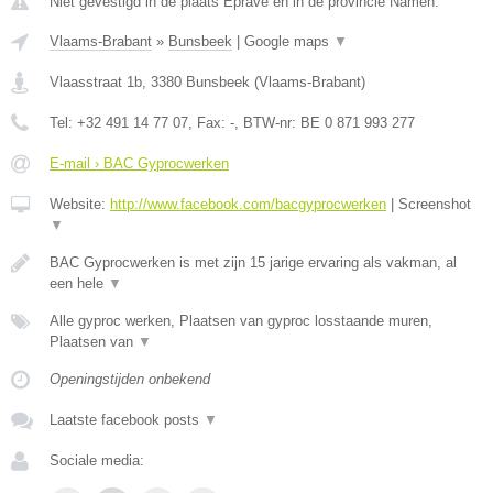
Niet gevestigd in de plaats Eprave en in de provincie Namen.
Vlaams-Brabant
»
Bunsbeek
|
Google maps
▼
Vlaasstraat 1b
,
3380
Bunsbeek
(
Vlaams-Brabant
)
Tel:
+32 491 14 77 07
, Fax:
-
, BTW-nr:
BE 0 871 993 277
E-mail › BAC Gyprocwerken
Website:
http://www.facebook.com/bacgyprocwerken
|
Screenshot
▼
BAC Gyprocwerken is met zijn 15 jarige ervaring als vakman, al
een hele
▼
Alle gyproc werken, Plaatsen van gyproc losstaande muren,
Plaatsen van
▼
Openingstijden onbekend
Laatste facebook posts
▼
Sociale media: