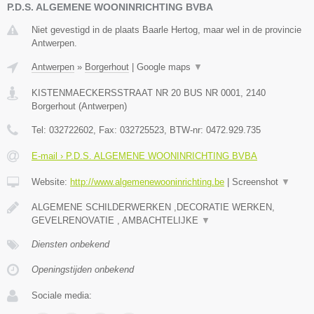
P.D.S. ALGEMENE WOONINRICHTING BVBA
Niet gevestigd in de plaats Baarle Hertog, maar wel in de provincie
Antwerpen.
Antwerpen
»
Borgerhout
|
Google maps
▼
KISTENMAECKERSSTRAAT NR 20 BUS NR 0001
,
2140
Borgerhout
(
Antwerpen
)
Tel:
032722602
, Fax:
032725523
, BTW-nr:
0472.929.735
E-mail › P.D.S. ALGEMENE WOONINRICHTING BVBA
Website:
http://www.algemenewooninrichting.be
|
Screenshot
▼
ALGEMENE SCHILDERWERKEN ,DECORATIE WERKEN,
GEVELRENOVATIE , AMBACHTELIJKE
▼
Diensten onbekend
Openingstijden onbekend
Sociale media: