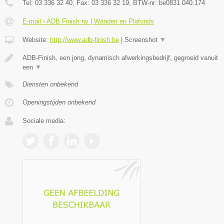
Tel:
03 336 32 40
, Fax:
03 336 32 19
, BTW-nr:
be0831.040.174
E-mail › ADB Finish nv | Wanden en Plafonds
Website:
http://www.adb-finish.be
|
Screenshot
▼
ADB-Finish, een jong, dynamisch afwerkingsbedrijf, gegroeid vanuit
een
▼
Diensten onbekend
Openingstijden onbekend
Sociale media: