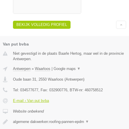
BEKIJK VOLLEDIG PROFIEL
Van put bvba
Niet gevestigd in de plaats Baarle Hertog, maar wel in de provincie
Antwerpen.
Antwerpen
»
Waarloos
|
Google maps
▼
Oude baan 31
,
2550
Waarloos
(
Antwerpen
)
Tel:
034577677
, Fax:
032900776
, BTW-nr:
460758512
E-mail › Van put bvba
Website onbekend
algemene dakwerken:roofing-pannen-epdm
▼