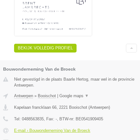
BEKIJK VOLLEDIG PROFIEL
Bouwonderneming Van de Broeck
Niet gevestigd in de plaats Baarle Hertog, maar wel in de provincie
Antwerpen.
Antwerpen
»
Booischot
|
Google maps
▼
Kapelaan francklaan 66
,
2221
Booischot
(
Antwerpen
)
Tel:
0488563835
, Fax:
-
, BTW-nr:
BE0541909405
E-mail › Bouwonderneming Van de Broeck