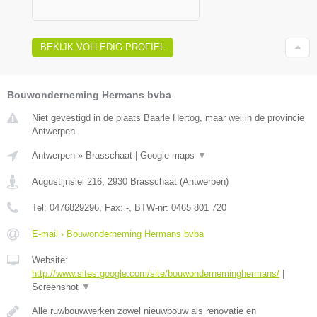
BEKIJK VOLLEDIG PROFIEL
Bouwonderneming Hermans bvba
Niet gevestigd in de plaats Baarle Hertog, maar wel in de provincie
Antwerpen.
Antwerpen
»
Brasschaat
|
Google maps
▼
Augustijnslei 216
,
2930
Brasschaat
(
Antwerpen
)
Tel:
0476829296
, Fax:
-
, BTW-nr:
0465 801 720
E-mail › Bouwonderneming Hermans bvba
Website:
http://www.sites.google.com/site/bouwonderneminghermans/
|
Screenshot
▼
Alle ruwbouwwerken zowel nieuwbouw als renovatie en