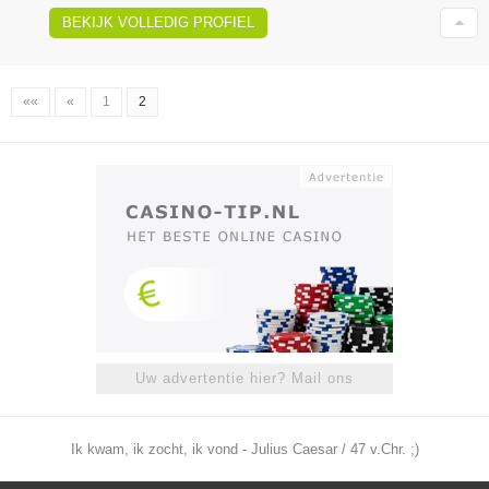
BEKIJK VOLLEDIG PROFIEL
««
«
1
2
Uw advertentie hier? Mail ons
Ik kwam, ik zocht, ik vond - Julius Caesar / 47 v.Chr. ;)