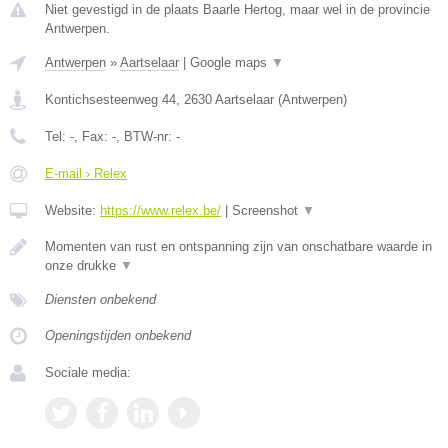
Niet gevestigd in de plaats Baarle Hertog, maar wel in de provincie
Antwerpen.
Antwerpen
»
Aartselaar
|
Google maps
▼
Kontichsesteenweg 44
,
2630
Aartselaar
(
Antwerpen
)
Tel:
-
, Fax:
-
, BTW-nr:
-
E-mail › Relex
Website:
https://www.relex.be/
|
Screenshot
▼
Momenten van rust en ontspanning zijn van onschatbare waarde in
onze drukke
▼
Diensten onbekend
Openingstijden onbekend
Sociale media: