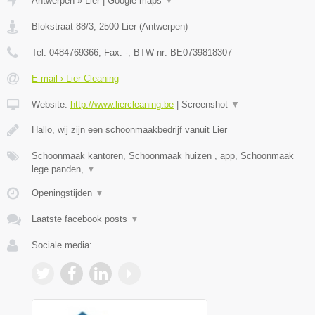
Antwerpen
»
Lier
|
Google maps
▼
Blokstraat 88/3
,
2500
Lier
(
Antwerpen
)
Tel:
0484769366
, Fax:
-
, BTW-nr:
BE0739818307
E-mail › Lier Cleaning
Website:
http://www.liercleaning.be
|
Screenshot
▼
Hallo, wij zijn een schoonmaakbedrijf vanuit Lier
Schoonmaak kantoren, Schoonmaak huizen , app, Schoonmaak
lege panden,
▼
Openingstijden
▼
Laatste facebook posts
▼
Sociale media: