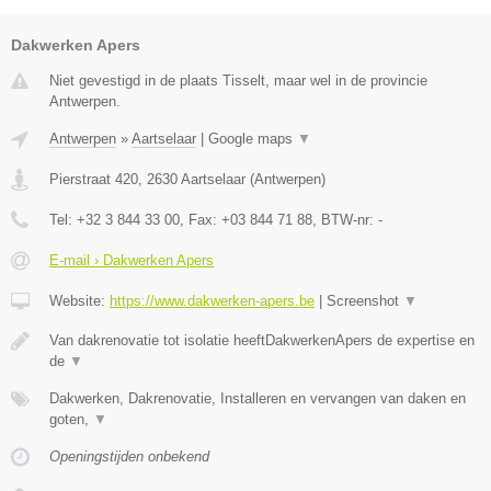
Dakwerken Apers
Niet gevestigd in de plaats Tisselt, maar wel in de provincie
Antwerpen.
Antwerpen
»
Aartselaar
|
Google maps
▼
Pierstraat 420
,
2630
Aartselaar
(
Antwerpen
)
Tel:
+32 3 844 33 00
, Fax:
+03 844 71 88
, BTW-nr:
-
E-mail › Dakwerken Apers
Website:
https://www.dakwerken-apers.be
|
Screenshot
▼
Van dakrenovatie tot isolatie heeftDakwerkenApers de expertise en
de
▼
Dakwerken, Dakrenovatie, Installeren en vervangen van daken en
goten,
▼
Openingstijden onbekend