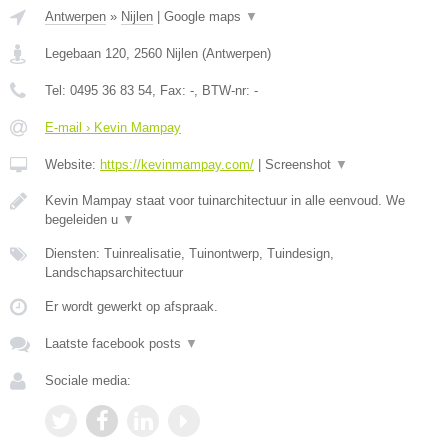
Antwerpen
»
Nijlen
|
Google maps
▼
Legebaan 120
,
2560
Nijlen
(
Antwerpen
)
Tel:
0495 36 83 54
, Fax:
-
, BTW-nr:
-
E-mail › Kevin Mampay
Website:
https://kevinmampay.com/
|
Screenshot
▼
Kevin Mampay staat voor tuinarchitectuur in alle eenvoud. We
begeleiden u
▼
Diensten: Tuinrealisatie, Tuinontwerp, Tuindesign,
Landschapsarchitectuur
Er wordt gewerkt op afspraak.
Laatste facebook posts
▼
Sociale media: