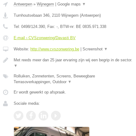
Antwerpen
»
Wijnegem
|
Google maps
▼
Turnhoutsebaan 346
,
2110
Wijnegem
(
Antwerpen
)
Tel:
0498/124.390
, Fax:
-
, BTW-nr:
BE 0835.971.338
E-mail › CVSzonwering/Davasti BV
Website:
http://www.cvszonwering.be
|
Screenshot
▼
Met reeds meer dan 25 jaar ervaring zijn wij een begrip in de sector.
▼
Rolluiken, Zonnetenten, Screens, Beweegbare
Terrasoverkappingen, Outdoor
▼
Er wordt gewerkt op afspraak.
Sociale media: