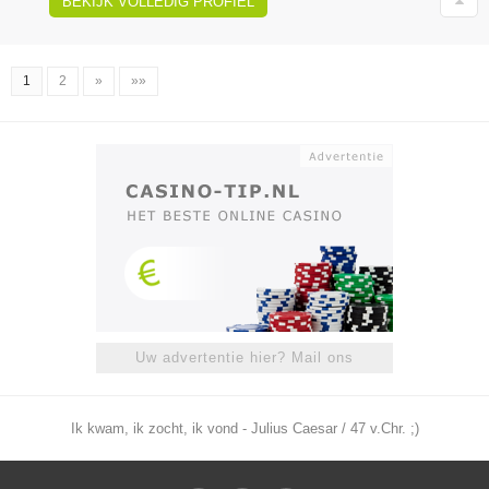
BEKIJK VOLLEDIG PROFIEL
1
2
»
»»
Uw advertentie hier? Mail ons
Ik kwam, ik zocht, ik vond - Julius Caesar / 47 v.Chr. ;)