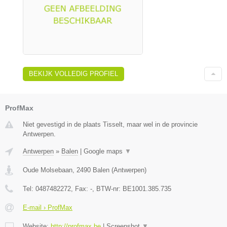
BEKIJK VOLLEDIG PROFIEL
ProfMax
Niet gevestigd in de plaats Tisselt, maar wel in de provincie
Antwerpen.
Antwerpen
»
Balen
|
Google maps
▼
Oude Molsebaan
,
2490
Balen
(
Antwerpen
)
Tel:
0487482272
, Fax:
-
, BTW-nr:
BE1001.385.735
E-mail › ProfMax
Website:
http://profmax.be
|
Screenshot
▼