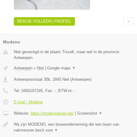
BEKIJK VOLLEDIG PROFIEL
Modeno
Niet gevestigd in de plaats Tisselt, maar wel in de provincie
Antwerpen.
Antwerpen
»
Niel
|
Google maps
▼
Antwerpsestraat 30b
,
2845
Niel
(
Antwerpen
)
Tel:
0456197245
, Fax:
-
, BTW-nr:
-
E-mail › Modeno
Website:
https://modenogroep.be/
|
Screenshot
▼
Wij zijn MODENO, een bouwonderneming die een team van
vakmensen bezit voor
▼