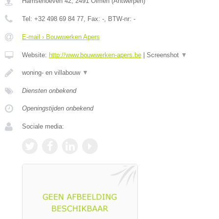
Hamsehoeven 42
,
2491
Olmen
(
Antwerpen
)
Tel:
+32 498 69 84 77
, Fax:
-
, BTW-nr:
-
E-mail › Bouwwerken Apers
Website:
http://www.bouwwerken-apers.be
|
Screenshot
▼
woning- en villabouw
▼
Diensten onbekend
Openingstijden onbekend
Sociale media: