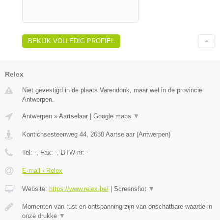
BEKIJK VOLLEDIG PROFIEL
Relex
Niet gevestigd in de plaats Varendonk, maar wel in de provincie
Antwerpen.
Antwerpen
»
Aartselaar
|
Google maps
▼
Kontichsesteenweg 44
,
2630
Aartselaar
(
Antwerpen
)
Tel:
-
, Fax:
-
, BTW-nr:
-
E-mail › Relex
Website:
https://www.relex.be/
|
Screenshot
▼
Momenten van rust en ontspanning zijn van onschatbare waarde in
onze drukke
▼