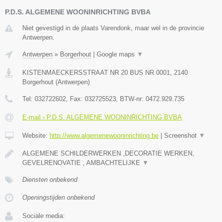
P.D.S. ALGEMENE WOONINRICHTING BVBA
Niet gevestigd in de plaats Varendonk, maar wel in de provincie
Antwerpen.
Antwerpen
»
Borgerhout
|
Google maps
▼
KISTENMAECKERSSTRAAT NR 20 BUS NR 0001
,
2140
Borgerhout
(
Antwerpen
)
Tel:
032722602
, Fax:
032725523
, BTW-nr:
0472.929.735
E-mail › P.D.S. ALGEMENE WOONINRICHTING BVBA
Website:
http://www.algemenewooninrichting.be
|
Screenshot
▼
ALGEMENE SCHILDERWERKEN ,DECORATIE WERKEN,
GEVELRENOVATIE , AMBACHTELIJKE
▼
Diensten onbekend
Openingstijden onbekend
Sociale media: