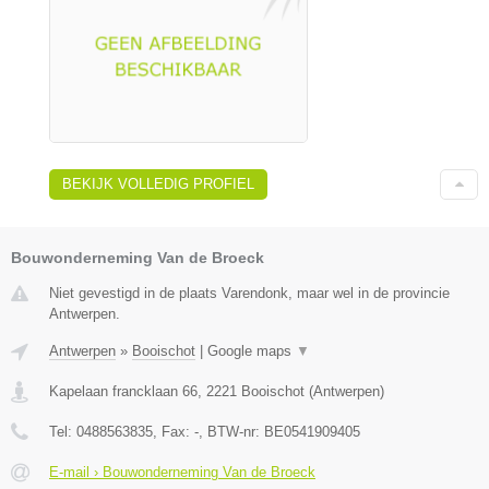
BEKIJK VOLLEDIG PROFIEL
Bouwonderneming Van de Broeck
Niet gevestigd in de plaats Varendonk, maar wel in de provincie
Antwerpen.
Antwerpen
»
Booischot
|
Google maps
▼
Kapelaan francklaan 66
,
2221
Booischot
(
Antwerpen
)
Tel:
0488563835
, Fax:
-
, BTW-nr:
BE0541909405
E-mail › Bouwonderneming Van de Broeck