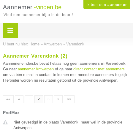
Ik ben een
aannemer
Aannemer
-vinden.be
Vind een aannemer bij u in de buurt!
U bent nu hier:
Home
»
Antwerpen
»
Varendonk
Aannemer Varendonk (2)
Aannemer-vinden.be bevat helaas nog geen
aannemers in Varendonk
.
Ga naar
aannemer Antwerpen
of ga naar
direct contact met aannemers
om via één e-mail in contact te komen met meerdere aannemers tegelijk.
Hieronder worden nu resultaten getoond uit de provincie Antwerpen.
««
«
1
2
3
»
»»
ProfMax
Niet gevestigd in de plaats Varendonk, maar wel in de provincie
Antwerpen.