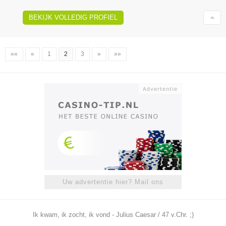
BEKIJK VOLLEDIG PROFIEL
««
«
1
2
3
»
»»
Uw advertentie hier? Mail ons
Ik kwam, ik zocht, ik vond - Julius Caesar / 47 v.Chr. ;)