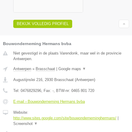
BEKIJK VOLLEDIG PROFIEL
Bouwonderneming Hermans bvba
Niet gevestigd in de plaats Varendonk, maar wel in de provincie
Antwerpen.
Antwerpen
»
Brasschaat
|
Google maps
▼
Augustijnslei 216
,
2930
Brasschaat
(
Antwerpen
)
Tel:
0476829296
, Fax:
-
, BTW-nr:
0465 801 720
E-mail › Bouwonderneming Hermans bvba
Website:
http://www.sites.google.com/site/bouwonderneminghermans/
|
Screenshot
▼