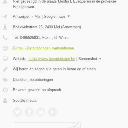
Niet gevestigd in de plaats Meslin L Eveque en in de provincie
Henegouwen.
Antwerpen
»
Mol
|
Google maps
▼
Boekweitstraat 25
,
2400
Mol
(
Antwerpen
)
Tel:
0495525831
, Fax:
-
, BTW-nr:
-
E-mail › Betonboringen Vansonhoven
Website:
https://www.boreninbeton.be
|
Screenshot
▼
Wij boren en zagen alle gaten in beton en of steen.
Diensten: betonboringen
Er wordt gewerkt op afspraak.
Sociale media: