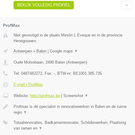
BEKIJK VOLLEDIG PROFIEL
ProfMax
Niet gevestigd in de plaats Meslin L Eveque en in de provincie
Henegouwen.
Antwerpen
»
Balen
|
Google maps
▼
Oude Molsebaan
,
2490
Balen
(
Antwerpen
)
Tel:
0487482272
, Fax:
-
, BTW-nr:
BE1001.385.735
E-mail › ProfMax
Website:
http://profmax.be
|
Screenshot
▼
Profmax is dé specialist in renovatiewerken in Balen en de ruime
regio
▼
Totaalrenovaties, Badkamerrenovatie, Schilderwerken, Plaatsing
van ramen en
▼