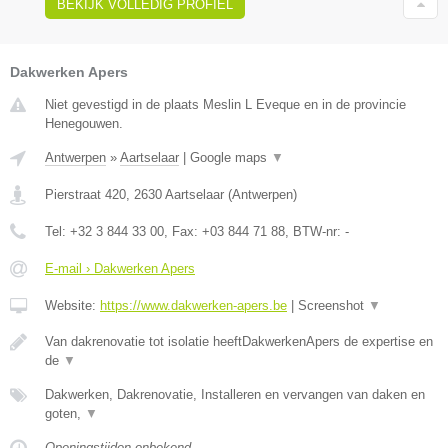
BEKIJK VOLLEDIG PROFIEL
Dakwerken Apers
Niet gevestigd in de plaats Meslin L Eveque en in de provincie
Henegouwen.
Antwerpen
»
Aartselaar
|
Google maps
▼
Pierstraat 420
,
2630
Aartselaar
(
Antwerpen
)
Tel:
+32 3 844 33 00
, Fax:
+03 844 71 88
, BTW-nr:
-
E-mail › Dakwerken Apers
Website:
https://www.dakwerken-apers.be
|
Screenshot
▼
Van dakrenovatie tot isolatie heeftDakwerkenApers de expertise en
de
▼
Dakwerken, Dakrenovatie, Installeren en vervangen van daken en
goten,
▼
Openingstijden onbekend