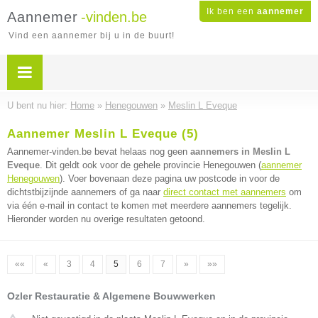
Ik ben een
aannemer
Aannemer
-vinden.be
Vind een aannemer bij u in de buurt!
U bent nu hier:
Home
»
Henegouwen
»
Meslin L Eveque
Aannemer Meslin L Eveque (5)
Aannemer-vinden.be bevat helaas nog geen
aannemers in Meslin L
Eveque
. Dit geldt ook voor de gehele provincie Henegouwen (
aannemer
Henegouwen
). Voer bovenaan deze pagina uw postcode in voor de
dichtstbijzijnde aannemers of ga naar
direct contact met aannemers
om
via één e-mail in contact te komen met meerdere aannemers tegelijk.
Hieronder worden nu overige resultaten getoond.
««
«
3
4
5
6
7
»
»»
Ozler Restauratie & Algemene Bouwwerken