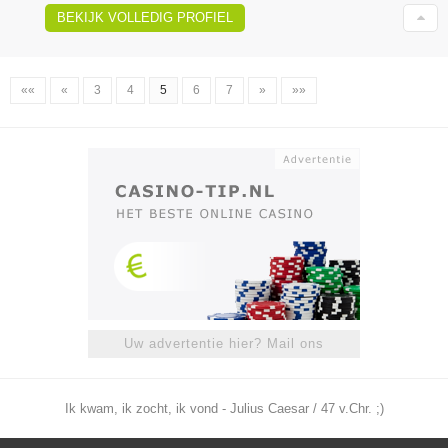
BEKIJK VOLLEDIG PROFIEL
««
«
3
4
5
6
7
»
»»
Uw advertentie hier? Mail ons
Ik kwam, ik zocht, ik vond - Julius Caesar / 47 v.Chr. ;)