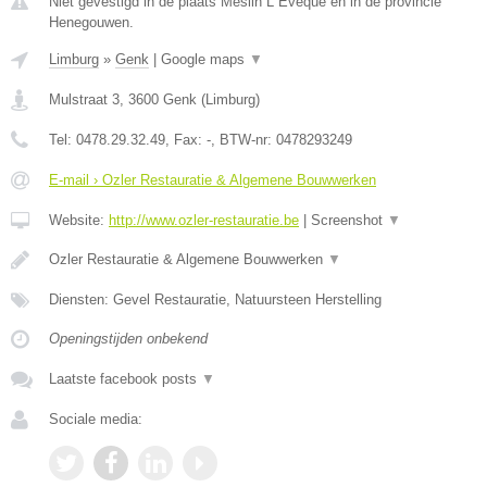
Niet gevestigd in de plaats Meslin L Eveque en in de provincie
Henegouwen.
Limburg
»
Genk
|
Google maps
▼
Mulstraat 3
,
3600
Genk
(
Limburg
)
Tel:
0478.29.32.49
, Fax:
-
, BTW-nr:
0478293249
E-mail › Ozler Restauratie & Algemene Bouwwerken
Website:
http://www.ozler-restauratie.be
|
Screenshot
▼
Ozler Restauratie & Algemene Bouwwerken
▼
Diensten: Gevel Restauratie, Natuursteen Herstelling
Openingstijden onbekend
Laatste facebook posts
▼
Sociale media: