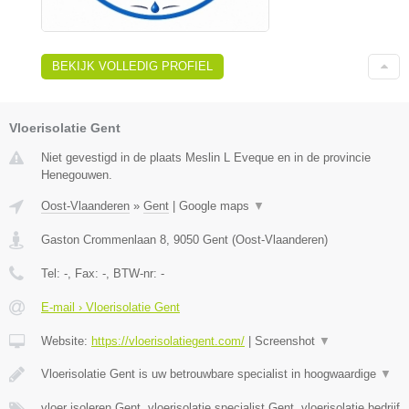
BEKIJK VOLLEDIG PROFIEL
Vloerisolatie Gent
Niet gevestigd in de plaats Meslin L Eveque en in de provincie
Henegouwen.
Oost-Vlaanderen
»
Gent
|
Google maps
▼
Gaston Crommenlaan 8
,
9050
Gent
(
Oost-Vlaanderen
)
Tel:
-
, Fax:
-
, BTW-nr:
-
E-mail › Vloerisolatie Gent
Website:
https://vloerisolatiegent.com/
|
Screenshot
▼
Vloerisolatie Gent is uw betrouwbare specialist in hoogwaardige
▼
vloer isoleren Gent, vloerisolatie specialist Gent, vloerisolatie bedrijf