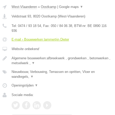
West-Vlaanderen
»
Oostkamp
|
Google maps
▼
Veldstraat 93
,
8020
Oostkamp
(
West-Vlaanderen
)
Tel:
0474 / 93 18 54
, Fax:
050 / 84 06 38
, BTW-nr:
BE 0890 116
936
E-mail › Bouwwerken lammertijn Dieter
Website onbekend
Algemene bouwwerken:afbreekwerk , grondwerken , betonwerken ,
metselwerk ,
▼
Nieuwbouw, Verbouwing, Terrassen en opritten, Vloer en
wandtegels,
▼
Openingstijden
▼
Sociale media: