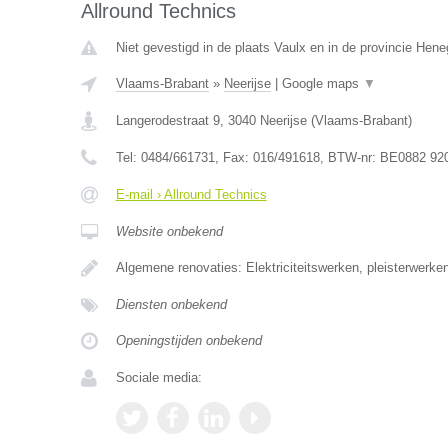
Allround Technics
Niet gevestigd in de plaats Vaulx en in de provincie Hen
Vlaams-Brabant
»
Neerijse
|
Google maps
▼
Langerodestraat 9
,
3040
Neerijse
(
Vlaams-Brabant
)
Tel:
0484/661731
, Fax:
016/491618
, BTW-nr:
BE0882 92
E-mail › Allround Technics
Website onbekend
Algemene renovaties: Elektriciteitswerken, pleisterwerke
Diensten onbekend
Openingstijden onbekend
Sociale media: