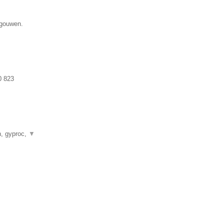
egouwen.
0 823
n, gyproc,
▼