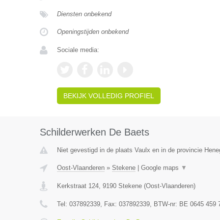
Diensten onbekend
Openingstijden onbekend
Sociale media:
BEKIJK VOLLEDIG PROFIEL
Schilderwerken De Baets
Niet gevestigd in de plaats Vaulx en in de provincie Hen
Oost-Vlaanderen
»
Stekene
|
Google maps
▼
Kerkstraat 124
,
9190
Stekene
(
Oost-Vlaanderen
)
Tel:
037892339
, Fax:
037892339
, BTW-nr:
BE 0645 459 