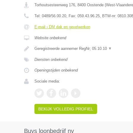
Torhoutsesteenweg 176
,
8400
Oostende
(
West-Vlaander
Tel:
0489/56.00.20
, Fax:
059.43.96.25
, BTW-nr:
0810.308
E-mail › DM dak en gevelwerken
Website onbekend
Geregistreerde aannemer RegNr; 05.10.10
▼
Diensten onbekend
Openingstijden onbekend
Sociale media:
BEKIJK VOLLEDIG PROFIEL
Buys loonbedrijf nv