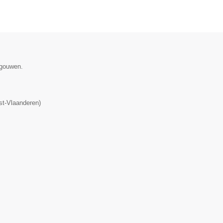
egouwen.
t-Vlaanderen
)