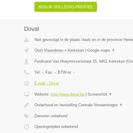
BEKIJK VOLLEDIG PROFIEL
Doval
Niet gevestigd in de plaats Vaulx en in de provincie Hen
Oost-Vlaanderen
»
Kerksken
|
Google maps
▼
Ferdinand Van Hoeymissenstraat 15
,
9451
Kerksken
(
Oos
Tel:
-
, Fax:
-
, BTW-nr:
-
E-mail › Doval
Website:
http://www.doval.be
|
Screenshot
▼
Onderhoud en herstelling Centrale Verwarmingen
▼
Diensten onbekend
Openingstijden onbekend