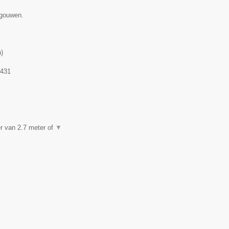
egouwen.
n
)
.431
er van 2.7 meter of
▼