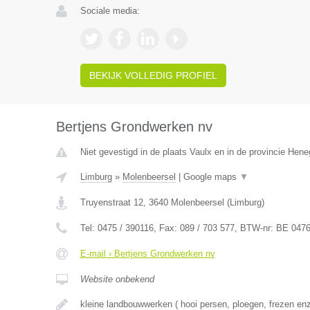
Sociale media:
BEKIJK VOLLEDIG PROFIEL
Bertjens Grondwerken nv
Niet gevestigd in de plaats Vaulx en in de provincie Hen
Limburg
»
Molenbeersel
|
Google maps
▼
Truyenstraat 12
,
3640
Molenbeersel
(
Limburg
)
Tel:
0475 / 390116
, Fax:
089 / 703 577
, BTW-nr:
BE 0476 
E-mail › Bertjens Grondwerken nv
Website onbekend
kleine landbouwwerken ( hooi persen, ploegen, frezen en