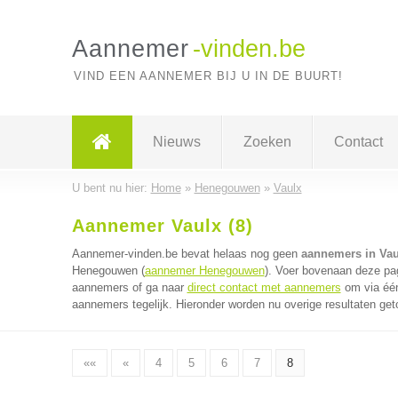
Aannemer
-vinden.be
VIND EEN AANNEMER BIJ U IN DE BUURT!
Nieuws
Zoeken
Contact
U bent nu hier:
Home
»
Henegouwen
»
Vaulx
Aannemer Vaulx (8)
Aannemer-vinden.be bevat helaas nog geen
aannemers in Vau
Henegouwen (
aannemer Henegouwen
). Voer bovenaan deze pag
aannemers of ga naar
direct contact met aannemers
om via één
aannemers tegelijk. Hieronder worden nu overige resultaten get
««
«
4
5
6
7
8