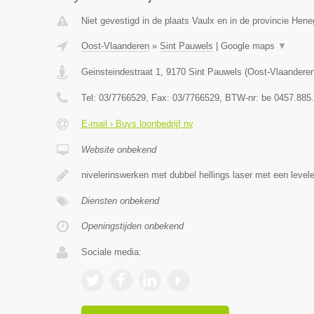
Niet gevestigd in de plaats Vaulx en in de provincie Hen
Oost-Vlaanderen
»
Sint Pauwels
|
Google maps
▼
Geinsteindestraat 1
,
9170
Sint Pauwels
(
Oost-Vlaandere
Tel:
03/7766529
, Fax:
03/7766529
, BTW-nr:
be 0457.885
E-mail › Buys loonbedrijf nv
Website onbekend
nivelerinswerken met dubbel hellings laser met een level
Diensten onbekend
Openingstijden onbekend
Sociale media: