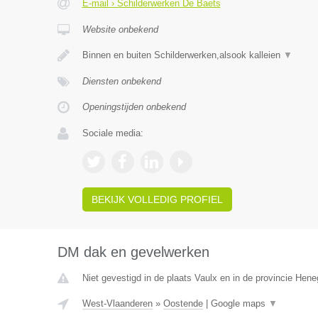
E-mail › Schilderwerken De Baets
Website onbekend
Binnen en buiten Schilderwerken,alsook kalleien
▼
Diensten onbekend
Openingstijden onbekend
Sociale media:
BEKIJK VOLLEDIG PROFIEL
DM dak en gevelwerken
Niet gevestigd in de plaats Vaulx en in de provincie Hen
West-Vlaanderen
»
Oostende
|
Google maps
▼