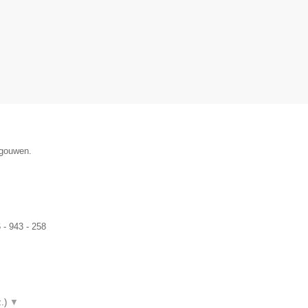
egouwen.
- 943 - 258
z.)
▼