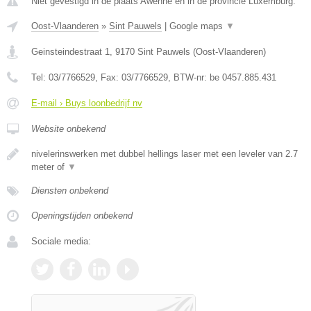
Niet gevestigd in de plaats Awenne en in de provincie Luxemburg.
Oost-Vlaanderen
»
Sint Pauwels
|
Google maps
▼
Geinsteindestraat 1
,
9170
Sint Pauwels
(
Oost-Vlaanderen
)
Tel:
03/7766529
, Fax:
03/7766529
, BTW-nr:
be 0457.885.431
E-mail › Buys loonbedrijf nv
Website onbekend
nivelerinswerken met dubbel hellings laser met een leveler van 2.7
meter of
▼
Diensten onbekend
Openingstijden onbekend
Sociale media: