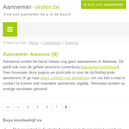
Ik ben een
aannemer
Aannemer
-vinden.be
Vind een aannemer bij u in de buurt!
U bent nu hier:
Home
»
Luxemburg
»
Awenne
Aannemer Awenne (8)
Aannemer-vinden.be bevat helaas nog geen
aannemers in Awenne
. Dit
geldt ook voor de gehele provincie Luxemburg (
aannemer Luxemburg
).
Voer bovenaan deze pagina uw postcode in voor de dichtstbijzijnde
aannemers of ga naar
direct contact met aannemers
om via één e-mail in
contact te komen met meerdere aannemers tegelijk. Hieronder worden nu
overige resultaten getoond.
««
«
4
5
6
7
8
Buys loonbedrijf nv