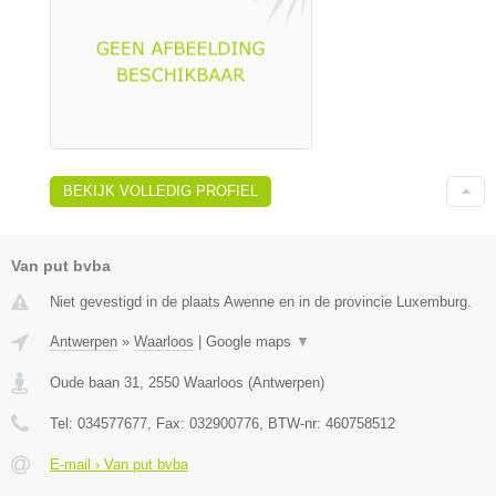
BEKIJK VOLLEDIG PROFIEL
Van put bvba
Niet gevestigd in de plaats Awenne en in de provincie Luxemburg.
Antwerpen
»
Waarloos
|
Google maps
▼
Oude baan 31
,
2550
Waarloos
(
Antwerpen
)
Tel:
034577677
, Fax:
032900776
, BTW-nr:
460758512
E-mail › Van put bvba