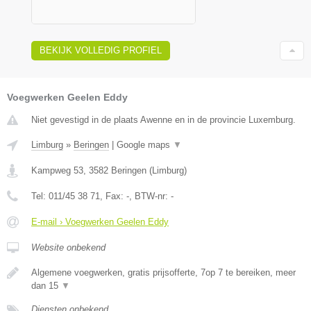
BEKIJK VOLLEDIG PROFIEL
Voegwerken Geelen Eddy
Niet gevestigd in de plaats Awenne en in de provincie Luxemburg.
Limburg
»
Beringen
|
Google maps
▼
Kampweg 53
,
3582
Beringen
(
Limburg
)
Tel:
011/45 38 71
, Fax:
-
, BTW-nr:
-
E-mail › Voegwerken Geelen Eddy
Website onbekend
Algemene voegwerken, gratis prijsofferte, 7op 7 te bereiken, meer
dan 15
▼
Diensten onbekend