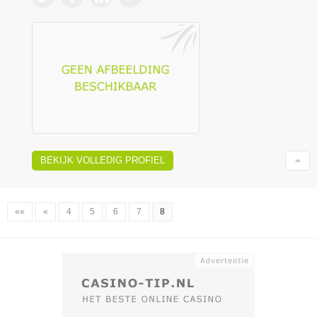
BEKIJK VOLLEDIG PROFIEL
««
«
4
5
6
7
8