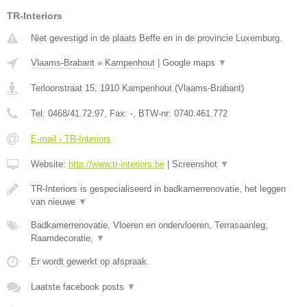
TR-Interiors
Niet gevestigd in de plaats Beffe en in de provincie Luxemburg.
Vlaams-Brabant
»
Kampenhout
|
Google maps
▼
Terloonstraat 15
,
1910
Kampenhout
(
Vlaams-Brabant
)
Tel:
0468/41.72.97
, Fax:
-
, BTW-nr:
0740.461.772
E-mail › TR-Interiors
Website:
http://www.tr-interiors.be
|
Screenshot
▼
TR-Interiors is gespecialiseerd in badkamerrenovatie, het leggen
van nieuwe
▼
Badkamerrenovatie, Vloeren en ondervloeren, Terrasaanleg,
Raamdecoratie,
▼
Er wordt gewerkt op afspraak.
Laatste facebook posts
▼