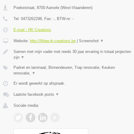
Poekestraat
,
8700
Aarsele
(
West-Vlaanderen
)
Tel:
0473262298
, Fax:
-
, BTW-nr:
-
E-mail › RK Creations
Website:
http://Www.rk-creations.be
|
Screenshot
▼
Samen met mijn vader met reeds 30 jaar ervaring in totaal projecten
zijn
▼
Parket en laminaat, Binnendeuren, Trap renovatie, Keuken
renovatie,
▼
Er wordt gewerkt op afspraak.
Laatste facebook posts
▼
Sociale media: