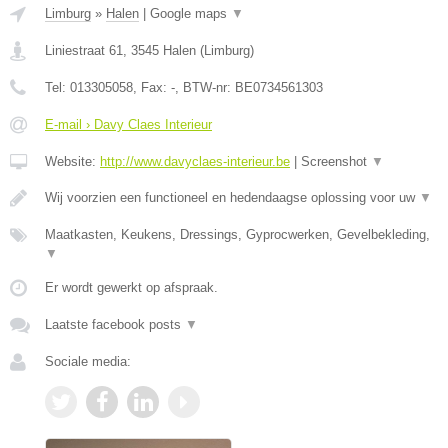
Limburg
»
Halen
|
Google maps
▼
Liniestraat 61
,
3545
Halen
(
Limburg
)
Tel:
013305058
, Fax:
-
, BTW-nr:
BE0734561303
E-mail › Davy Claes Interieur
Website:
http://www.davyclaes-interieur.be
|
Screenshot
▼
Wij voorzien een functioneel en hedendaagse oplossing voor uw
▼
Maatkasten, Keukens, Dressings, Gyprocwerken, Gevelbekleding,
▼
Er wordt gewerkt op afspraak.
Laatste facebook posts
▼
Sociale media: