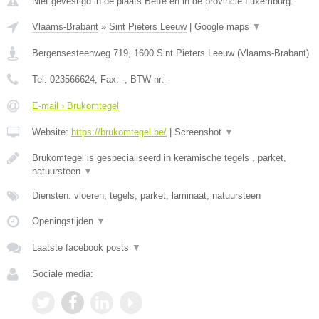
Niet gevestigd in de plaats Beffe en in de provincie Luxemburg.
Vlaams-Brabant
»
Sint Pieters Leeuw
|
Google maps
▼
Bergensesteenweg 719
,
1600
Sint Pieters Leeuw
(
Vlaams-Brabant
)
Tel:
023566624
, Fax:
-
, BTW-nr:
-
E-mail › Brukomtegel
Website:
https://brukomtegel.be/
|
Screenshot
▼
Brukomtegel is gespecialiseerd in keramische tegels , parket,
natuursteen
▼
Diensten: vloeren, tegels, parket, laminaat, natuursteen
Openingstijden
▼
Laatste facebook posts
▼
Sociale media: