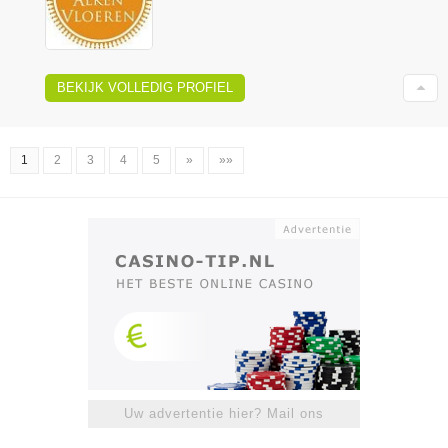
BEKIJK VOLLEDIG PROFIEL
1
2
3
4
5
»
»»
Uw advertentie hier? Mail ons