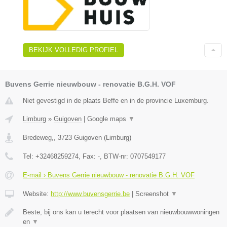
BEKIJK VOLLEDIG PROFIEL
Buvens Gerrie nieuwbouw - renovatie B.G.H. VOF
Niet gevestigd in de plaats Beffe en in de provincie Luxemburg.
Limburg
»
Guigoven
|
Google maps
▼
Bredeweg,
,
3723
Guigoven
(
Limburg
)
Tel:
+32468259274
, Fax:
-
, BTW-nr:
0707549177
E-mail › Buvens Gerrie nieuwbouw - renovatie B.G.H. VOF
Website:
http://www.buvensgerrie.be
|
Screenshot
▼
Beste, bij ons kan u terecht voor plaatsen van nieuwbouwwoningen
en
▼