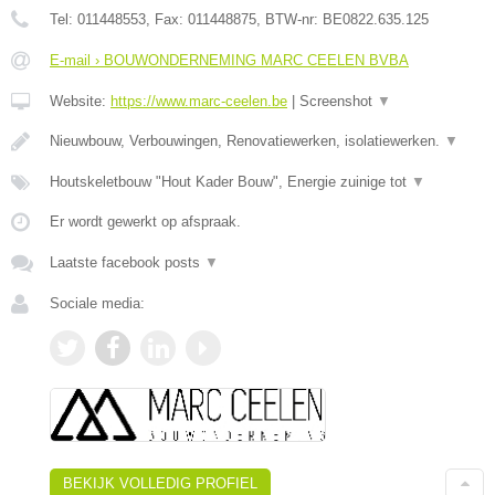
Tel:
011448553
, Fax:
011448875
, BTW-nr:
BE0822.635.125
E-mail › BOUWONDERNEMING MARC CEELEN BVBA
Website:
https://www.marc-ceelen.be
|
Screenshot
▼
Nieuwbouw, Verbouwingen, Renovatiewerken, isolatiewerken.
▼
Houtskeletbouw "Hout Kader Bouw", Energie zuinige tot
▼
Er wordt gewerkt op afspraak.
Laatste facebook posts
▼
Sociale media:
BEKIJK VOLLEDIG PROFIEL