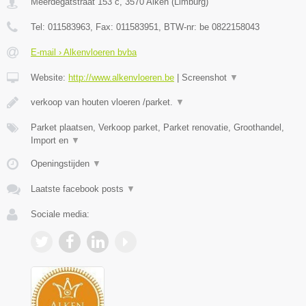
Meerdegatstraat 153 c
,
3570
Alken
(
Limburg
)
Tel:
011583963
, Fax:
011583951
, BTW-nr:
be 0822158043
E-mail › Alkenvloeren bvba
Website:
http://www.alkenvloeren.be
|
Screenshot
▼
verkoop van houten vloeren /parket.
▼
Parket plaatsen, Verkoop parket, Parket renovatie, Groothandel,
Import en
▼
Openingstijden
▼
Laatste facebook posts
▼
Sociale media: