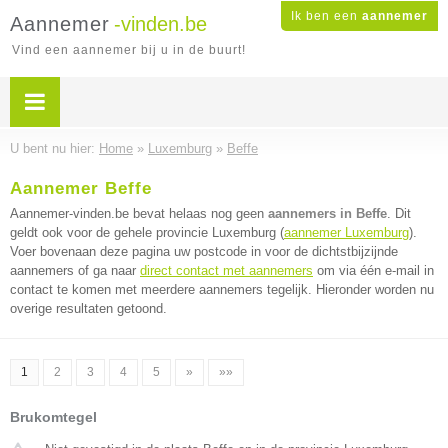
Ik ben een
aannemer
Aannemer
-vinden.be
Vind een aannemer bij u in de buurt!
U bent nu hier:
Home
»
Luxemburg
»
Beffe
Aannemer Beffe
Aannemer-vinden.be bevat helaas nog geen
aannemers in Beffe
. Dit
geldt ook voor de gehele provincie Luxemburg (
aannemer Luxemburg
).
Voer bovenaan deze pagina uw postcode in voor de dichtstbijzijnde
aannemers of ga naar
direct contact met aannemers
om via één e-mail in
contact te komen met meerdere aannemers tegelijk. Hieronder worden nu
overige resultaten getoond.
1
2
3
4
5
»
»»
Brukomtegel