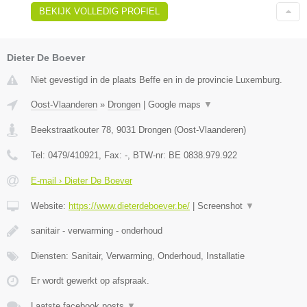
BEKIJK VOLLEDIG PROFIEL
Dieter De Boever
Niet gevestigd in de plaats Beffe en in de provincie Luxemburg.
Oost-Vlaanderen
»
Drongen
|
Google maps
▼
Beekstraatkouter 78
,
9031
Drongen
(
Oost-Vlaanderen
)
Tel:
0479/410921
, Fax:
-
, BTW-nr:
BE 0838.979.922
E-mail › Dieter De Boever
Website:
https://www.dieterdeboever.be/
|
Screenshot
▼
sanitair - verwarming - onderhoud
Diensten: Sanitair, Verwarming, Onderhoud, Installatie
Er wordt gewerkt op afspraak.
Laatste facebook posts
▼