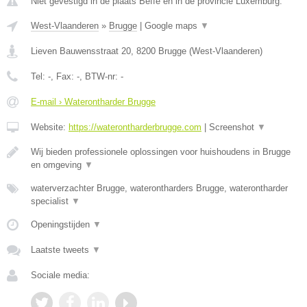
Niet gevestigd in de plaats Beffe en in de provincie Luxemburg.
West-Vlaanderen
»
Brugge
|
Google maps
▼
Lieven Bauwensstraat 20
,
8200
Brugge
(
West-Vlaanderen
)
Tel:
-
, Fax:
-
, BTW-nr:
-
E-mail › Waterontharder Brugge
Website:
https://waterontharderbrugge.com
|
Screenshot
▼
Wij bieden professionele oplossingen voor huishoudens in Brugge
en omgeving
▼
waterverzachter Brugge, waterontharders Brugge, waterontharder
specialist
▼
Openingstijden
▼
Laatste tweets
▼
Sociale media: