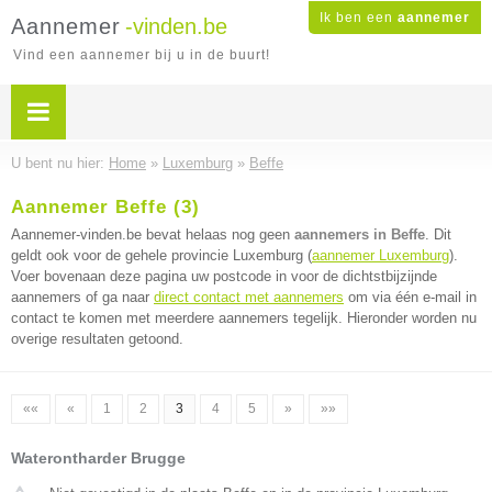
Ik ben een
aannemer
Aannemer
-vinden.be
Vind een aannemer bij u in de buurt!
U bent nu hier:
Home
»
Luxemburg
»
Beffe
Aannemer Beffe (3)
Aannemer-vinden.be bevat helaas nog geen
aannemers in Beffe
. Dit
geldt ook voor de gehele provincie Luxemburg (
aannemer Luxemburg
).
Voer bovenaan deze pagina uw postcode in voor de dichtstbijzijnde
aannemers of ga naar
direct contact met aannemers
om via één e-mail in
contact te komen met meerdere aannemers tegelijk. Hieronder worden nu
overige resultaten getoond.
««
«
1
2
3
4
5
»
»»
Waterontharder Brugge