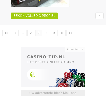
BEKIJK VOLLEDIG PROFIEL
««
«
1
2
3
4
5
»
»»
Uw advertentie hier? Mail ons