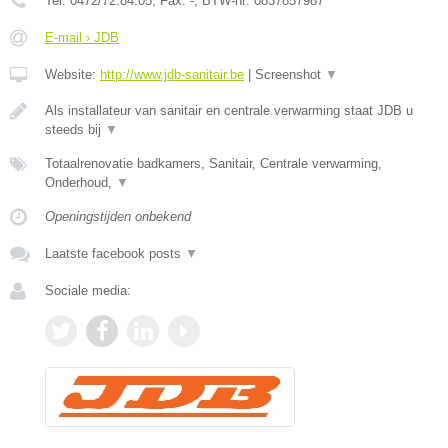
Tel:
0472/72.84.05
, Fax:
-
, BTW-nr:
0837857987
E-mail › JDB
Website:
http://www.jdb-sanitair.be
|
Screenshot
▼
Als installateur van sanitair en centrale verwarming staat JDB u
steeds bij
▼
Totaalrenovatie badkamers, Sanitair, Centrale verwarming,
Onderhoud,
▼
Openingstijden onbekend
Laatste facebook posts
▼
Sociale media: