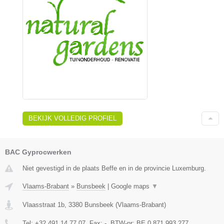
BEKIJK VOLLEDIG PROFIEL
BAC Gyprocwerken
Niet gevestigd in de plaats Beffe en in de provincie Luxemburg.
Vlaams-Brabant
»
Bunsbeek
|
Google maps
▼
Vlaasstraat 1b
,
3380
Bunsbeek
(
Vlaams-Brabant
)
Tel:
+32 491 14 77 07
, Fax:
-
, BTW-nr:
BE 0 871 993 277