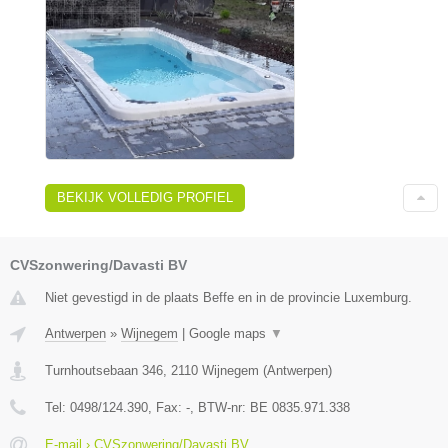
BEKIJK VOLLEDIG PROFIEL
CVSzonwering/Davasti BV
Niet gevestigd in de plaats Beffe en in de provincie Luxemburg.
Antwerpen
»
Wijnegem
|
Google maps
▼
Turnhoutsebaan 346
,
2110
Wijnegem
(
Antwerpen
)
Tel:
0498/124.390
, Fax:
-
, BTW-nr:
BE 0835.971.338
E-mail › CVSzonwering/Davasti BV