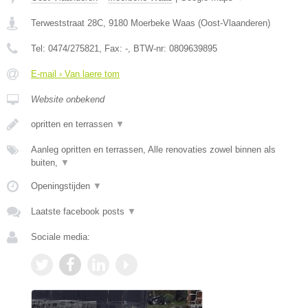
Terweststraat 28C
,
9180
Moerbeke Waas
(
Oost-Vlaanderen
)
Tel:
0474/275821
, Fax:
-
, BTW-nr:
0809639895
E-mail › Van laere tom
Website onbekend
opritten en terrassen
▼
Aanleg opritten en terrassen, Alle renovaties zowel binnen als
buiten,
▼
Openingstijden
▼
Laatste facebook posts
▼
Sociale media: