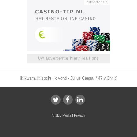
Uw advertentie hier? Mail ons
Ik kwam, ik zocht, ik vond - Julius Caesar / 47 v.Chr. ;)
©
JBB Media
|
Privacy